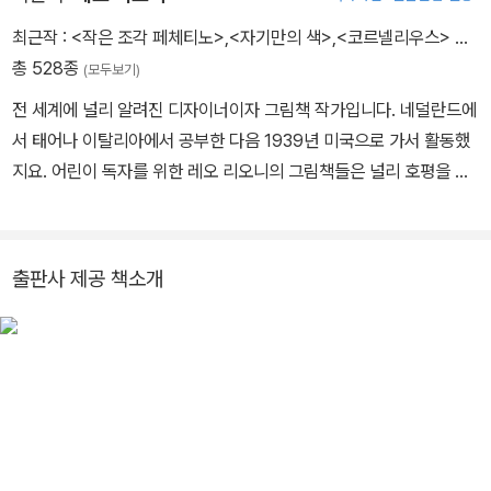
최근작 :
<작은 조각 페체티노>
,
<자기만의 색>
,
<코르넬리우스>
…
총 528종
(모두보기)
전 세계에 널리 알려진 디자이너이자 그림책 작가입니다. 네덜란드에
서 태어나 이탈리아에서 공부한 다음 1939년 미국으로 가서 활동했
지요. 어린이 독자를 위한 레오 리오니의 그림책들은 널리 호평을 받
았는데, 《꿈틀꿈틀 자벌레》, 《프레드릭》, 《헤엄이》, 《알렉산더와 장
난감 쥐》는 칼데콧 아너상을 받았지요. 1975년에 처음 출간된 《작은
조각 페체티노》는 레오 리오니의 첫 그림책 《파랑이와 노랑이》만큼
출판사 제공 책소개
이나 매력적이지만 한동안 구하기 힘들었어요. 그러나 많은 독자의
요청 덕분에 다시 출간하게 되었어요. 〈시카고 트리뷴〉이 “간결한 우
화의 거장”이라고 칭송했던 레오 리오니는 1999년, 여든아홉 살로
세상을 떠났습니다.