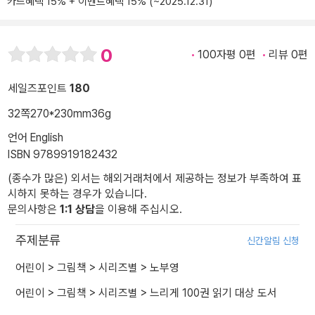
카드혜택 15% + 이벤트혜택 15% (~2025.12.31)
0
100자평 0편
리뷰 0편
세일즈포인트
180
32쪽
270*230mm
36g
언어 English
ISBN 9789919182432
(종수가 많은) 외서는 해외거래처에서 제공하는 정보가 부족하여 표
시하지 못하는 경우가 있습니다.
문의사항은
1:1 상담
을 이용해 주십시오.
주제분류
신간알림 신청
어린이
>
그림책
>
시리즈별
>
노부영
어린이
>
그림책
>
시리즈별
>
느리게 100권 읽기 대상 도서