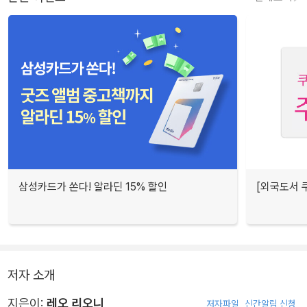
삼성카드가 쏜다! 알라딘 15% 할인
[외국도서 쿠
저자 소개
지은이:
레오 리오니
저자파일
신간알림 신청