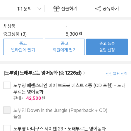
선물하기
공유하기
새상품
-
중고상품 (3)
5,300원
중고
중고
중고 등록
알라딘에 팔기
회원에게 팔기
알림 신청
[노부영] 노래부르는 영어동화 (총 1226권)
신간알림 신청
노부영 베렌스테인 베어 보드북 베스트 4종 (CD 포함) - 노래
부르는 영어동화
판매가
42,500
원
노부영 Down in the Jungle (Paperback + CD)
품절
노부영 마더구스 세이펜 23 - 노래부르는 영어동화