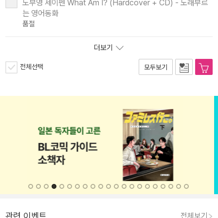
노부영 세이펜 What Am I? (Hardcover + CD) - 노래부르
는 영어동화
품절
더보기
전체선택
모두보기
관련 이벤트
전체보기