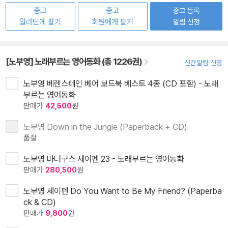
중고
중고
중고 등록
알라딘에 팔기
회원에게 팔기
알림 신청
[노부영] 노래부르는 영어동화 (총 1226권)
신간알림 신청
노부영 베렌스테인 베어 보드북 베스트 4종 (CD 포함) - 노래
부르는 영어동화
판매가
42,500
원
노부영 Down in the Jungle (Paperback + CD)
품절
노부영 마더구스 세이펜 23 - 노래부르는 영어동화
판매가
280,500
원
노부영 세이펜 Do You Want to Be My Friend? (Paperba
ck & CD)
판매가
9,800
원