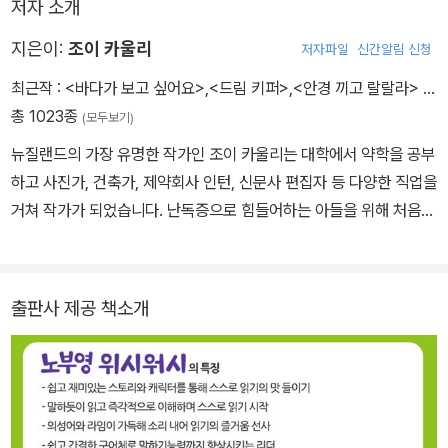
저자 소개
지은이:
조이 카울리
저자파일
신간알림 신청
최근작 :
<바다가 보고 싶어요>
,
<드림 키퍼>
,
<안경 끼고 랄랄라>
…
총 1023종
(모두보기)
뉴질랜드의 가장 유명한 작가인 조이 카울리는 대학에서 약학을 공부
하고 사진가, 건축가, 제약회사 인턴, 신문사 편집자 등 다양한 직업을
거쳐 작가가 되었습니다. 난독증으로 힘들어하는 아들을 위해 처음
글을 쓰기 시작했고, 지금까지 어른과 어린이를 위한 책 800여 권을
펴냈습니다. 어린이용 영어 읽기 책인 “위시 워시 리더스(Wishy Wa
shy Leaders)” 시리즈는 우리나라에도 소개되어 많은 사랑을 받았
출판사 제공 책소개
습니다. 어린이 문학에 대한 공로로 뉴질랜드 국가 훈장과 대영제국
훈장을 받았으며, 이 외에도 마가렛 마이 상 등 많은 상을 받았습니다.
2018년에는 안데르센 상 최종 후보에 오르기도 했습니다. 2003년
에 뉴질랜드 어린이 문학 재단인 스토리라인에서 조이 카울리가 어린
이 문학에 끼친 공로를 기념하기 위해 ‘조이 카울리 상’을 만들어 매년