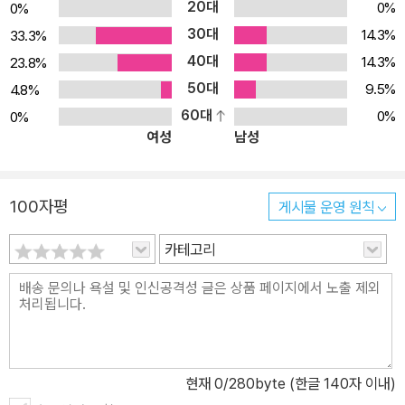
20대
0%
0%
30대
14.3%
33.3%
40대
14.3%
23.8%
50대
9.5%
4.8%
60대
0%
0%
여성
남성
100자평
게시물 운영 원칙
카테고리
현재
0
/280byte (한글 140자 이내)