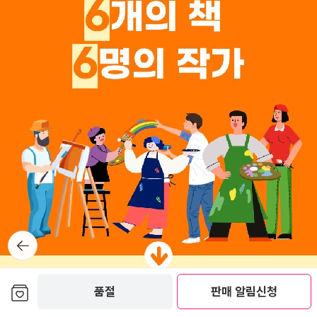
뒤로가
기
보관함담기
품절
판매 알림신청