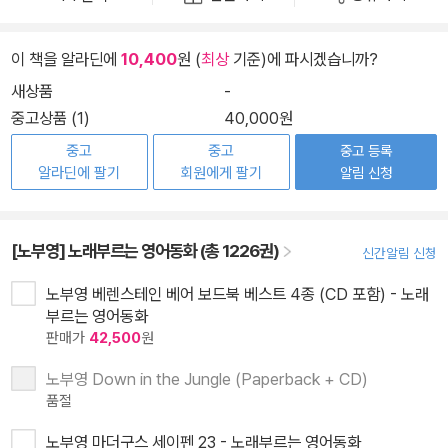
이 책을 알라딘에
10,400
원 (
최상
기준)에 파시겠습니까?
새상품
-
중고상품 (1)
40,000원
중고
중고
중고 등록
알라딘에 팔기
회원에게 팔기
알림 신청
[노부영] 노래부르는 영어동화 (총 1226권)
신간알림 신청
노부영 베렌스테인 베어 보드북 베스트 4종 (CD 포함) - 노래
부르는 영어동화
판매가
42,500
원
노부영 Down in the Jungle (Paperback + CD)
품절
노부영 마더구스 세이펜 23 - 노래부르는 영어동화