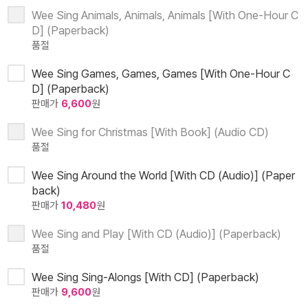
Wee Sing Animals, Animals, Animals [With One-Hour C
D] (Paperback)
품절
Wee Sing Games, Games, Games [With One-Hour C
D] (Paperback)
판매가
6,600
원
Wee Sing for Christmas [With Book] (Audio CD)
품절
Wee Sing Around the World [With CD (Audio)] (Paper
back)
판매가
10,480
원
Wee Sing and Play [With CD (Audio)] (Paperback)
품절
Wee Sing Sing-Alongs [With CD] (Paperback)
판매가
9,600
원