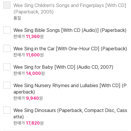
Wee Sing Children's Songs and Fingerplays [With CD]
(Paperback, 2005)
품절
Wee Sing Bible Songs [With CD (Audio)] (Paperback)
판매가
11,360
원
Wee Sing in the Car [With One-Hour CD] (Paperback)
판매가
11,600
원
Wee Sing for Baby [With CD] (Audio CD, 2007)
판매가
14,000
원
Wee Sing Nursery Rhymes and Lullabies [With CD] (P
aperback)
판매가
9,940
원
Wee Sing Dinosaurs (Paperback, Compact Disc, Cass
ette)
판매가
17,820
원