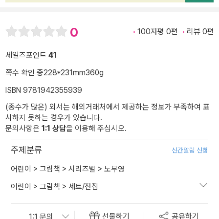
0
100자평 0편
리뷰 0편
세일즈포인트
41
쪽수 확인 중
228*231mm
360g
ISBN 9781942355939
(종수가 많은) 외서는 해외거래처에서 제공하는 정보가 부족하여 표
시하지 못하는 경우가 있습니다.
문의사항은
1:1 상담
을 이용해 주십시오.
주제분류
신간알림 신청
어린이
>
그림책
>
시리즈별
>
노부영
어린이
>
그림책
>
세트/전집
선물하기
공유하기