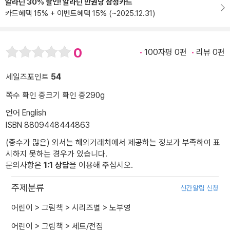
알라딘 30% 할인! 알라딘 만권당 삼성카드
카드혜택 15% + 이벤트혜택 15% (~2025.12.31)
0
100자평 0편
리뷰 0편
세일즈포인트
54
쪽수 확인 중
크기 확인 중
290g
언어 English
ISBN 8809448444863
(종수가 많은) 외서는 해외거래처에서 제공하는 정보가 부족하여 표
시하지 못하는 경우가 있습니다.
문의사항은
1:1 상담
을 이용해 주십시오.
주제분류
신간알림 신청
어린이
>
그림책
>
시리즈별
>
노부영
어린이
>
그림책
>
세트/전집