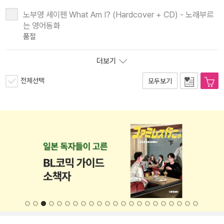
노부영 세이펜 What Am I? (Hardcover + CD) - 노래부르
는 영어동화
품절
더보기
전체선택
모두보기