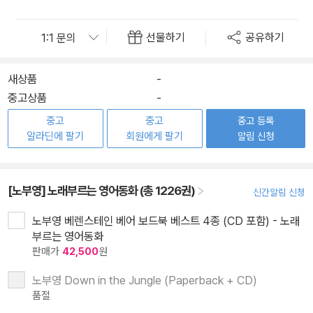
선물하기
공유하기
새상품
-
중고상품
-
중고
중고
중고 등록
알라딘에 팔기
회원에게 팔기
알림 신청
[노부영] 노래부르는 영어동화 (총 1226권)
신간알림 신청
노부영 베렌스테인 베어 보드북 베스트 4종 (CD 포함) - 노래
부르는 영어동화
판매가
42,500
원
노부영 Down in the Jungle (Paperback + CD)
품절