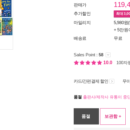
119,
판매가
추가할인
최대
3,0
마일리지
5,980원(
+ 5만원
배송료
무료
Sales Point :
58
10.0
100자평
카드/간편결제 할인
무이
품절
출판사/제작사 유통이 중단
품절
보관함 +