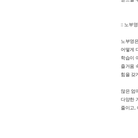
:: 노부
노부영은
어떻게 
학습이 
즐거움 
힘을 갖
많은 엄
다양한 
줄이고,