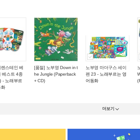
베렌스테인 베
[품절] 노부영 Down in t
노부영 마더구스 세이
 베스트 4종
he Jungle (Paperback
펜 23
- 노래부르는 영
W
)
- 노래부르
+ CD)
어동화
(
동화
더보기