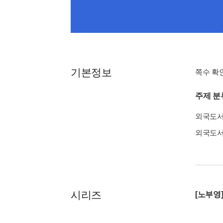
기본정보
쪽수 확
주제 분
외국도
외국도
시리즈
[노부영