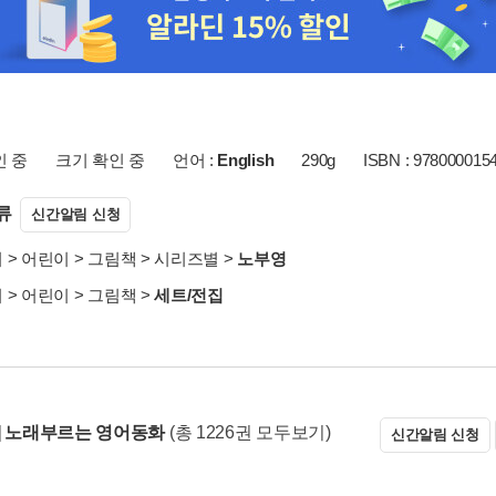
인 중
크기 확인 중
언어 :
English
290g
ISBN : 978000015
류
신간알림 신청
서
>
어린이
>
그림책
>
시리즈별
>
노부영
서
>
어린이
>
그림책
>
세트/전집
] 노래부르는 영어동화
(총 1226권 모두보기)
신간알림 신청