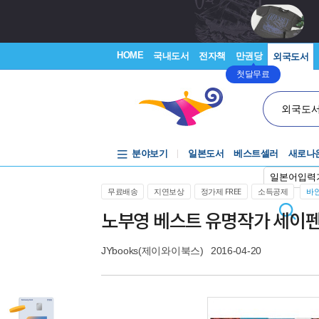
HOME
국내도서
전자책
만권당
외국도서
첫달무료
외국도
분야보기
일본도서
베스트셀러
새로나
일본어입력
무료배송
지연보상
정가제 FREE
소득공제
바인
노부영 베스트 유명작가 세이펜 10 
JYbooks(제이와이북스)
2016-04-20