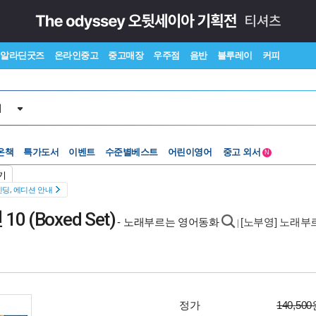
알라딘굿즈
온라인중고
중고매장
우주점
음반
블루레이
커피
서
수준별베스트
중고 외서
온책
특가도서
이벤트
Lexile®
어린이영어
5백원부터
N
수준별베스트
중고 외서
기
딩, 에디션 안내
(Boxed Set)
- 노래부르는 영어동화
[노부영] 노래부
|
정가
140,50