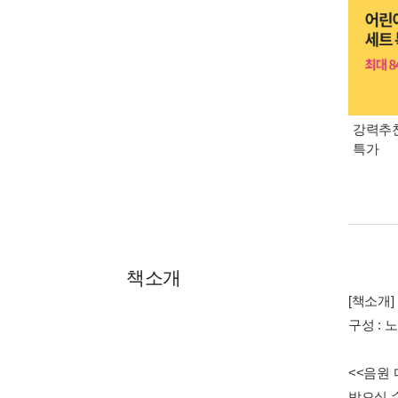
강력추천
특가
책소개
[책소개]
구성 : 
<<음원 
받으실 