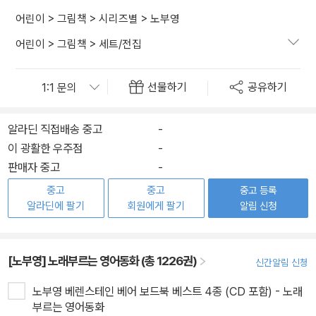
어린이
>
그림책
>
시리즈별
>
노부영
어린이
>
그림책
>
세트/전집
선물하기
공유하기
알라딘 직접배송 중고
-
이 광활한 우주점
-
판매자 중고
-
중고
중고
중고 등록
알라딘에 팔기
회원에게 팔기
알림 신청
[노부영] 노래부르는 영어동화 (총 1226권)
신간알림 신청
노부영 베렌스테인 베어 보드북 베스트 4종 (CD 포함) - 노래
부르는 영어동화