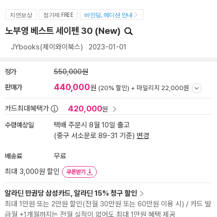
지연보상
정가제 FREE
바인딩, 에디션 안내
노부영 베스트 세이펜 30 (New)
JYbooks(제이와이북스)
2023-01-01
정가
550,000원
440,000
판매가
원
(20% 할인) +
마일리지 22,000원
420,000
카드최대혜택가
원
수령예상일
택배 주문시 8월 10일 출고
(중구 서소문로 89-31 기준)
변경
배송료
무료
최대 3,000원 할인
쿠폰받기
알라딘 만권당 삼성카드, 알라딘 15% 청구 할인
최대 1만원 또는 2만원 할인(전월 30만원 또는 60만원 이용 시) / 카드 발
급월 +1개월까지는 전월 실적이 없어도 최대 1만원 혜택 제공