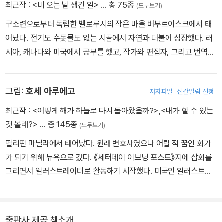
최근작 :
<비 오는 날 생긴 일>
… 총 75종
(모두보기)
구소련으로부터 독립한 벨로루시의 작은 마을 버부르이스크에서 태
어났다. 전기도 수돗물도 없는 시골에서 자연과 더불어 성장했다. 러
시아, 캐나다와 미국에서 공부를 했고, 작가와 편집자, 그리고 번역가
로 활동하고 있다. 지은 책으로 <비 오는 날 생긴 일>, <병아리와 오
리새끼>, <욕심쟁이 곰 두 마리> 등이 있다.
그림:
호세 아루에고
저자파일
신간알림 신청
최근작 :
<어떻게 해가 하늘로 다시 돌아왔을까?>
,
<내가 할 수 있는
것 볼래?>
… 총 145종
(모두보기)
필리핀 마닐라에서 태어났다. 원래 변호사였으나 어릴 적 꿈인 화가
가 되기 위해 뉴욕으로 갔다. 《세터데이 이브닝 포스트》지에 삽화를
그리면서 일러스트레이터로 활동하기 시작했다. 미국인 일러스트레
이터 아리안 듀이와 공동으로 작업한 작품이 많다. 그린 책으로 『비
오는 날 생긴 일』, 『레오가 해냈어요』, 『꼬마 부엉이는 무엇이 되었을
까?』등이 있다.
출판사 제공 책소개