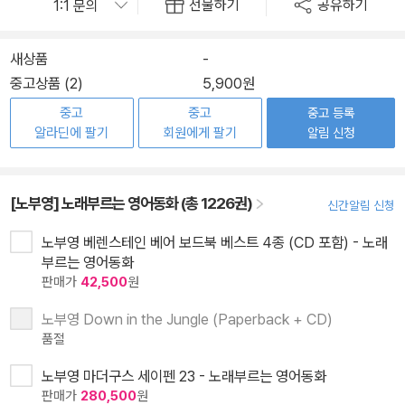
선물하기
공유하기
새상품
-
중고상품 (2)
5,900원
중고
중고
중고 등록
알라딘에 팔기
회원에게 팔기
알림 신청
[노부영] 노래부르는 영어동화 (총 1226권)
신간알림 신청
노부영 베렌스테인 베어 보드북 베스트 4종 (CD 포함) - 노래
부르는 영어동화
판매가
42,500
원
노부영 Down in the Jungle (Paperback + CD)
품절
노부영 마더구스 세이펜 23 - 노래부르는 영어동화
판매가
280,500
원