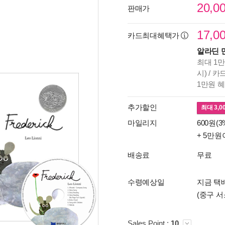
20,0
판매가
17,0
카드최대혜택가
알라딘 
최대 1만
시) / 
1만원 
추가할인
최대
3,0
마일리지
600원(3
+ 5만원
배송료
무료
수령예상일
지금 택배
(중구 서
Sales Point :
10