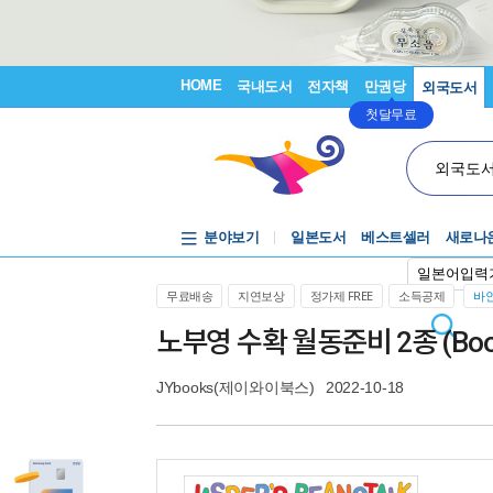
HOME
국내도서
전자책
만권당
외국도서
첫달무료
외국도
분야보기
일본도서
베스트셀러
새로나
일본어입력
무료배송
지연보상
정가제 FREE
소득공제
바인
노부영 수확 월동준비 2종 (Book
JYbooks(제이와이북스)
2022-10-18