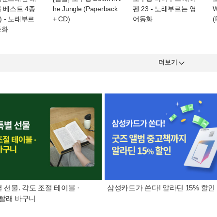
 베스트 4종
he Jungle (Paperback
펜 23
- 노래부르는 영
W
)
- 노래부르
+ CD)
어동화
(
동화
더보기
별 선물. 각도 조절 테이블 ·
삼성카드가 쏜다! 알라딘 15% 할인
빨래 바구니