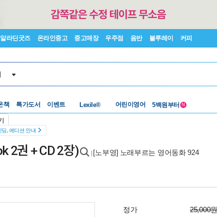
알라딘굿즈
온라인중고
중고매장
우주점
음반
블루레이
커피
서
수준별베스트
중고 외서
온책
특가도서
이벤트
Lexile®
어린이영어
5백원부터
N
수준별베스트
중고 외서
기
딩, 에디션 안내
 2권 + CD 2장)
[노부영] 노래부르는 영어동화 924
|
정가
25,000