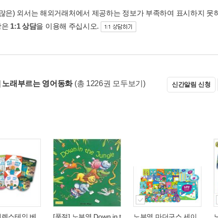
 많은) 외서는 해외거래처에서 제공하는 정보가 부족하여 표시하지 못
항은
1:1 상담
을 이용해 주십시오.
] 노래부르는 영어동화
(총 1226권 모두보기)
신간알림 신청
베렌스테인 베
[품절] 노부영 Down in t
노부영 마더구스 세이