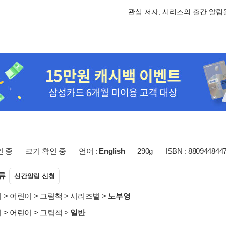
관심 저자, 시리즈의 출간 알
인 중
크기 확인 중
언어 :
English
290g
ISBN : 880944844
류
신간알림 신청
서
>
어린이
>
그림책
>
시리즈별
>
노부영
서
>
어린이
>
그림책
>
일반