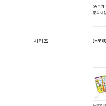
(종수가
문의사
시리즈
[노부영
노부영 