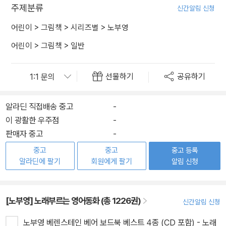
주제분류
신간알림 신청
어린이
>
그림책
>
시리즈별
>
노부영
어린이
>
그림책
>
일반
선물하기
공유하기
알라딘 직접배송 중고
-
이 광활한 우주점
-
판매자 중고
-
중고
중고
중고 등록
알라딘에 팔기
회원에게 팔기
알림 신청
[노부영] 노래부르는 영어동화 (총 1226권)
신간알림 신청
노부영 베렌스테인 베어 보드북 베스트 4종 (CD 포함) - 노래