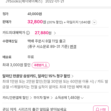
JYbooks(제이와이북스)
2022-01-21
정가
41,000원
32,800
판매가
원
(20% 할인) +
마일리지 1,640원
27,880
카드최대혜택가
원
수령예상일
택배 주문시 8월 11일 출고
(중구 서소문로 89-31 기준)
변경
배송료
무료
최대 3,000원 할인
쿠폰받기
알라딘 만권당 삼성카드, 알라딘 15% 청구 할인
최대 1만원 또는 2만원 할인(전월 30만원 또는 60만원 이용 시) / 카드 발
급월 +1개월까지는 전월 실적이 없어도 최대 1만원 혜택 제공
카드/간편결제 할인
무이자 할부
소득공제 1,480원
관심 저자, 시리즈의 출간 알림을 받아보세요
신청