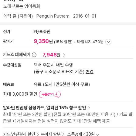
노래부르는 영어동화
에릭 칼
(지은이)
Penguin Putnam
2016-01-01
정가
11,000원
9,350
판매가
원
(15% 할인) +
마일리지 470원
7,948
카드최대혜택가
원
수령예상일
택배 주문시 내일 수령
(중구 서소문로 89-31 기준)
변경
배송료
유료 (도서 1만5천원 이상 무료)
최대 3,000원 할인
쿠폰받기
알라딘 만권당 삼성카드, 알라딘 15% 청구 할인
최대 1만원 또는 2만원 할인(전월 30만원 또는 60만원 이용 시) / 카드 발
급월 +1개월까지는 전월 실적이 없어도 최대 1만원 혜택 제공
카드/간편결제 할인
무이자 할부
소득공제 430원