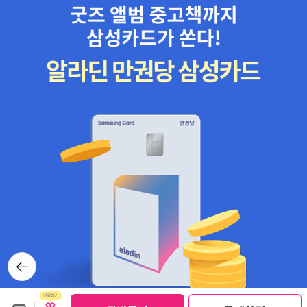
뒤로가
기
보관함담기
선물하기