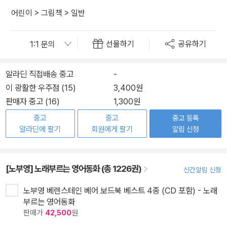
어린이
>
그림책
>
일반
선물하기
공유하기
알라딘 직접배송 중고
-
이 광활한 우주점 (15)
3,400원
판매자 중고 (16)
1,300원
중고
중고
중고 등록
알라딘에 팔기
회원에게 팔기
알림 신청
[노부영] 노래부르는 영어동화 (총 1226권)
신간알림 신청
노부영 베렌스테인 베어 보드북 베스트 4종 (CD 포함) - 노래
부르는 영어동화
판매가
42,500
원