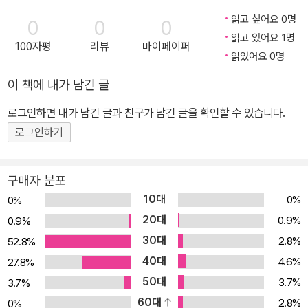
(Paperback)
e winner of a Par
(Paperback)
읽고 싶어요 0명
0
0
0
ents' Choice Awar
읽고 있어요 1명
d (Paperback)
100자평
리뷰
마이페이퍼
읽었어요 0명
이 책에 내가 남긴 글
로그인하면 내가 남긴 글과 친구가 남긴 글을 확인할 수 있습니다.
로그인하기
구매자 분포
10대
0%
0%
20대
0.9%
0.9%
30대
2.8%
52.8%
40대
4.6%
27.8%
50대
3.7%
3.7%
60대
2.8%
0%