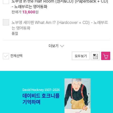
노부영 In the Half Room (원서&CD) (Paperback + CD)
- 노래부르는 영어동화
판매가
13,600
원
노부영 세이펜 What Am I? (Hardcover + CD) - 노래부르
는 영어동화
품절
더보기
전체선택
모두보기