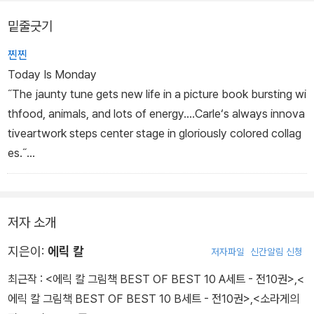
밑줄긋기
찐찐
Today Is Monday
˝The jaunty tune gets new life in a picture book bursting wi
thfood, animals, and lots of energy....Carle‘s always innova
tiveartwork steps center stage in gloriously colored collag
es.˝
-Booklist (starred review)
˝Taking his culinary cue from the well-known children‘s son
g,
저자 소개
Carle dishes up a smorgasbord of creatures and comestibl
es.
지은이:
에릭 칼
저자파일
신간알림 신청
...Carle injects energy and movement with his signaturerain
최근작 :
<에릭 칼 그림책 BEST OF BEST 10 A세트 - 전10권>
,
<
bow-like collages that glow with vitality as if illuminating-P
에릭 칼 그림책 BEST OF BEST 10 B세트 - 전10권>
,
<소라게의
ublishers Weeklythe animal‘s inner core.˝