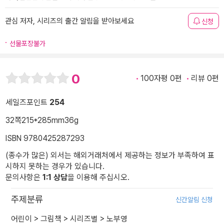
관심 저자, 시리즈의 출간 알림을 받아보세요
신청
선물포장불가
0
100자평 0편
리뷰 0편
세일즈포인트
254
32쪽
215*285mm
36g
ISBN 9780425287293
(종수가 많은) 외서는 해외거래처에서 제공하는 정보가 부족하여 표
시하지 못하는 경우가 있습니다.
문의사항은
1:1 상담
을 이용해 주십시오.
주제분류
신간알림 신청
어린이
>
그림책
>
시리즈별
>
노부영