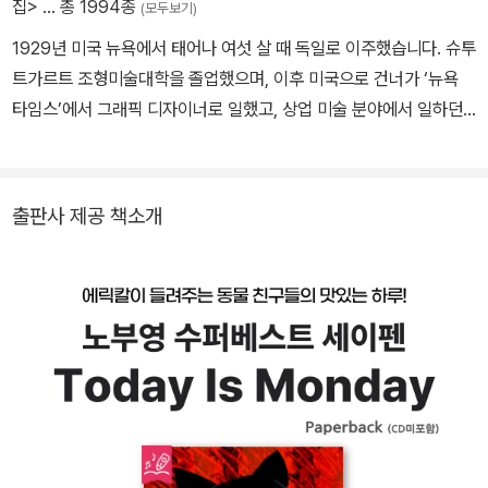
집>
… 총 1994종
(모두보기)
˝Dazzling illustrations-gorgeously displayed with a master
1929년 미국 뉴욕에서 태어나 여섯 살 때 독일로 이주했습니다. 슈투
y ofdesign and form-make this a simple, yet memorable, pi
트가르트 조형미술대학을 졸업했으며, 이후 미국으로 건너가 ‘뉴욕
cturebook.˝
타임스’에서 그래픽 디자이너로 일했고, 상업 미술 분야에서 일하던
-School Library JournalAn IRA-CBC Children‘s Choice Boo
중 어린이 책 세계를 발견하였습니다. 1968년에 첫 번째 그림책 《1,
k
2, 3 동물원으로》를 만들었고, 이후 70여 권의 책을 발표했습니다.
그의 책 중 1969년 발표한 《배고픈 애벌레》는 55개 나라의 언어로
출판사 제공 책소개
번역되어서 전 세계에서 3,300만 권이 팔리기도 했습니다. 깊이 있
고 매력적인 그의 작품 세계는 ‘로라 잉걸스 와일더 상’, ‘볼로냐 아동
도서전 그래픽 상’ 등 세계적으로 권위 있는 상들을 수상하며 작품성
을 인정받고 있습니다.