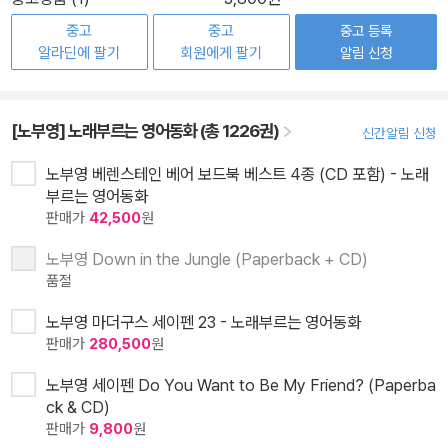
중고
중고
중고 등록
알라딘에 팔기
회원에게 팔기
알림 신청
[노부영] 노래부르는 영어동화 (총 1226권)
신간알림 신청
노부영 베렌스테인 베어 보드북 베스트 4종 (CD 포함) - 노래
부르는 영어동화
판매가
42,500
원
노부영 Down in the Jungle (Paperback + CD)
품절
노부영 마더구스 세이펜 23 - 노래부르는 영어동화
판매가
280,500
원
노부영 세이펜 Do You Want to Be My Friend? (Paperba
ck & CD)
판매가
9,800
원