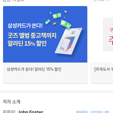
삼성카드가 쏜다! 알라딘 15% 할인
[외국도서 쿠
저자 소개
지은이:
John Foster
저자파일
신간알림 신청