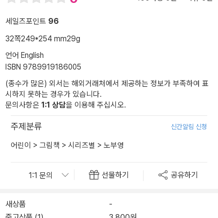
세일즈포인트
96
32쪽
249*254 mm
29g
언어 English
ISBN 9789919186005
(종수가 많은) 외서는 해외거래처에서 제공하는 정보가 부족하여 표
시하지 못하는 경우가 있습니다.
문의사항은
1:1 상담
을 이용해 주십시오.
주제분류
신간알림 신청
어린이
>
그림책
>
시리즈별
>
노부영
선물하기
공유하기
새상품
-
중고상품 (1)
3,800원