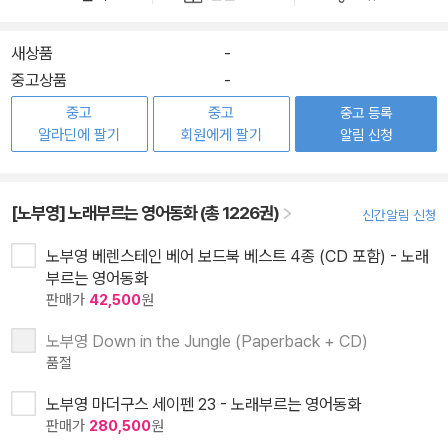
새상품
-
중고상품
-
중고
중고
중고 등록
알라딘에 팔기
회원에게 팔기
알림 신청
[노부영] 노래부르는 영어동화 (총 1226권)
신간알림 신청
노부영 베렌스테인 베어 보드북 베스트 4종 (CD 포함) - 노래
부르는 영어동화
판매가
42,500
원
노부영 Down in the Jungle (Paperback + CD)
품절
노부영 마더구스 세이펜 23 - 노래부르는 영어동화
판매가
280,500
원