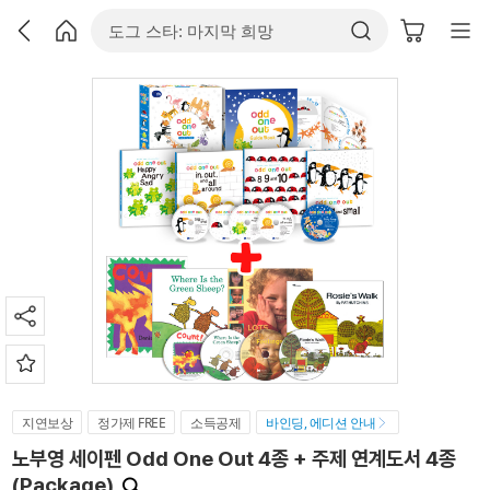
지연보상
정가제 FREE
소득공제
바인딩, 에디션 안내
노부영 세이펜 Odd One Out 4종 + 주제 연계도서 4종
(Package)