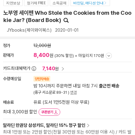
지연보상
정가제 FREE
소득공제
바인딩, 에디션 안내
노부영 세이펜 Who Stole the Cookies from the Coo
kie Jar? (Board Book)
JYbooks(제이와이북스)
2020-01-01
정가
12,000원
8,400
판매가
원
(30% 할인) +
마일리지 170원
7,140
카드최대혜택가
원
수령예상일
양탄자배송
밤 10시까지 주문하면 내일 아침 7시
출근전 배송
(중구 서소문로 89-31 )
변경
배송료
유료 (도서 1만5천원 이상 무료)
최대 3,000원 할인
쿠폰받기
알라딘 만권당 삼성카드, 알라딘 15% 청구 할인
최대 1만원 또는 2만원 할인(전월 30만원 또는 60만원 이용 시) / 카드 발