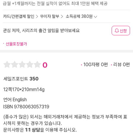
급월 +1개월까지는 전월 실적이 없어도 최대 1만원 혜택 제공
카드/간편결제 할인
무이자 할부
소득공제 380원
관심 저자, 시리즈의 출간 알림을 받아보세요
신청
선물포장불가
0
100자평 0편
리뷰 0편
세일즈포인트
350
12쪽
170*210mm
14g
언어 English
ISBN 9780063057319
(종수가 많은) 외서는 해외거래처에서 제공하는 정보가 부족하여 표
시하지 못하는 경우가 있습니다.
문의사항은
1:1 상담
을 이용해 주십시오.