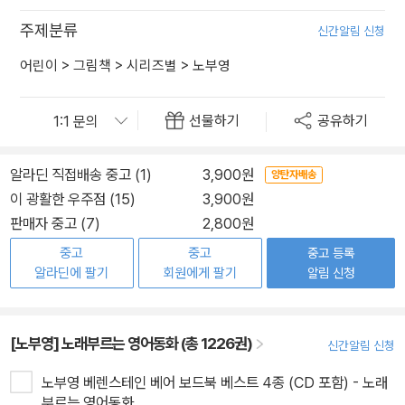
주제분류
신간알림 신청
어린이
>
그림책
>
시리즈별
>
노부영
선물하기
공유하기
알라딘 직접배송 중고 (1)
3,900원
양탄자배송
이 광활한 우주점 (15)
3,900원
판매자 중고 (7)
2,800원
중고
중고
중고 등록
알라딘에 팔기
회원에게 팔기
알림 신청
[노부영] 노래부르는 영어동화 (총 1226권)
신간알림 신청
노부영 베렌스테인 베어 보드북 베스트 4종 (CD 포함) - 노래
부르는 영어동화