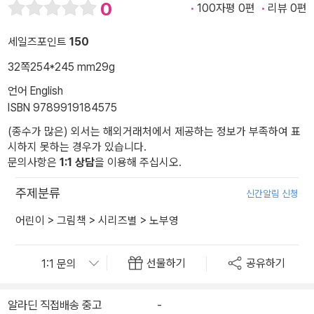
0
100자평 0편
리뷰 0편
세일즈포인트
150
32쪽
254*245 mm
29g
언어 English
ISBN 9789919184575
(종수가 많은) 외서는 해외거래처에서 제공하는 정보가 부족하여 표
시하지 못하는 경우가 있습니다.
문의사항은
1:1 상담
을 이용해 주십시오.
주제분류
신간알림 신청
어린이
>
그림책
>
시리즈별
>
노부영
선물하기
공유하기
알라딘 직접배송 중고
-