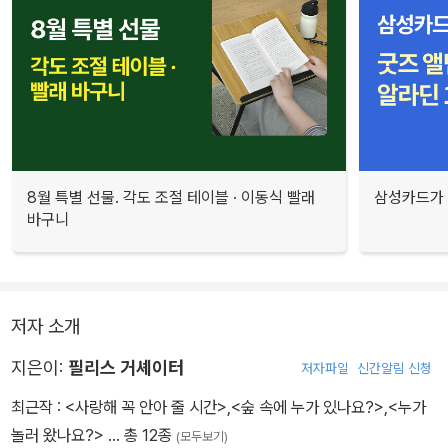
8월 특별 선물. 각도 조절 테이블 · 이동식 빨래
삼성카드가 
바구니
저자 소개
지은이:
필리스 거셰이터
저자파일
신간알림 신청
최근작 :
<사랑해 꼭 안아 줄 시간>
,
<숲 속에 누가 있나요?>
,
<누가
놀러 왔나요?>
… 총 12종
(모두보기)