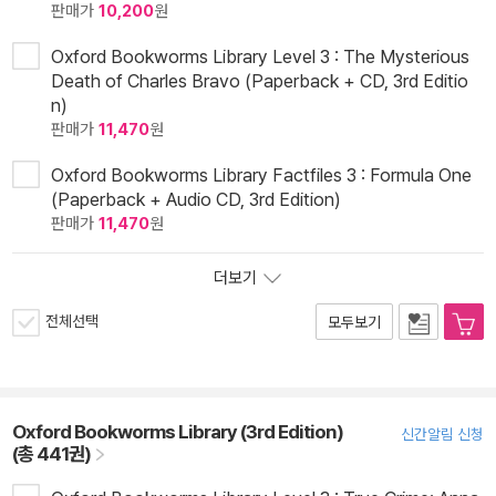
판매가
10,200
원
Oxford Bookworms Library Level 3 : The Mysterious
Death of Charles Bravo (Paperback + CD, 3rd Editio
n)
판매가
11,470
원
Oxford Bookworms Library Factfiles 3 : Formula One
(Paperback + Audio CD, 3rd Edition)
판매가
11,470
원
더보기
전체선택
모두보기
Oxford Bookworms Library (3rd Edition)
신간알림 신청
(총 441권)