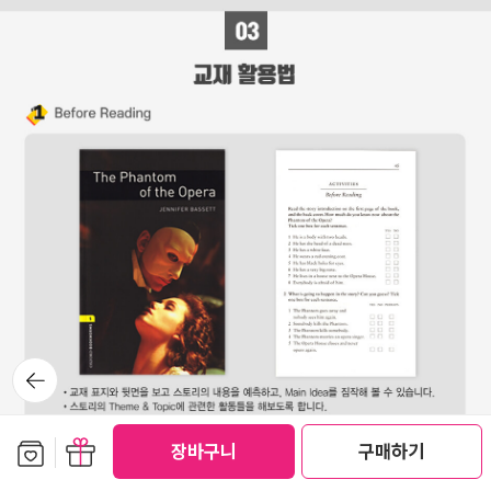
뒤로가
기
보관함담기
선물하기
장바구니
구매하기