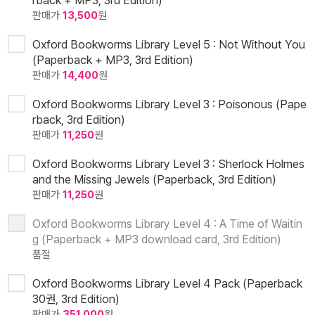
rback + MP3, 3rd Edition)
판매가
13,500
원
Oxford Bookworms Library Level 5 : Not Without You
(Paperback + MP3, 3rd Edition)
판매가
14,400
원
Oxford Bookworms Library Level 3 : Poisonous (Pape
rback, 3rd Edition)
판매가
11,250
원
Oxford Bookworms Library Level 3 : Sherlock Holmes
and the Missing Jewels (Paperback, 3rd Edition)
판매가
11,250
원
Oxford Bookworms Library Level 4 : A Time of Waitin
g (Paperback + MP3 download card, 3rd Edition)
품절
Oxford Bookworms Library Level 4 Pack (Paperback
30권, 3rd Edition)
판매가
351,000
원