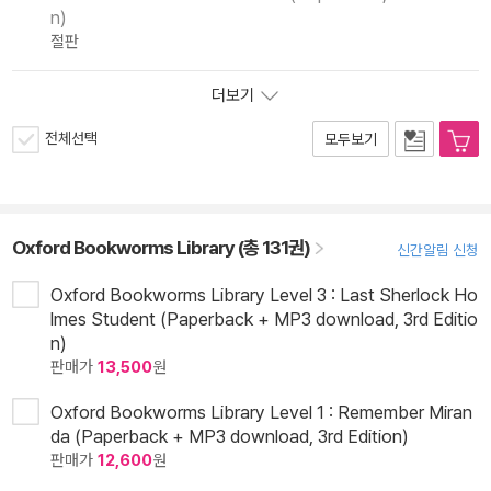
n)
절판
더보기
전체선택
모두보기
Oxford Bookworms Library (총 131권)
신간알림 신청
Oxford Bookworms Library Level 3 : Last Sherlock Ho
lmes Student (Paperback + MP3 download, 3rd Editio
n)
판매가
13,500
원
Oxford Bookworms Library Level 1 : Remember Miran
da (Paperback + MP3 download, 3rd Edition)
판매가
12,600
원