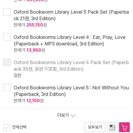
Oxford Bookworm Library Level 5 Pack Set (Paperba
ck 21권, 3rd Edition)
판매가
255,150
원
Oxford Bookworms Library Level 4 : Eat, Pray, Love
(Paperback + MP3 download, 3rd Edition)
판매가
13,950
원
Oxford Bookworms Library Level 4 Pack Set (Paperb
ack 35권, 음원 미포함, 3rd Edition)
절판
Oxford Bookworms Library Level 5 : Not Without You
(Paperback, 3rd Edition)
판매가
12,150
원
더보기
전체선택
모두보기