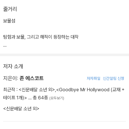
줄거리
보물섬
탐험과 보물, 그리고 해적이 등장하는 대작
갑자기 어둠을 뚫고 외침 소리가 들려 왔다. `팔 펜스짜리 은화다! 팔
펜스 짜리 은화다!
저자 소개
팔 펜스짜리 은화다!' 그것은 다름아닌 키다리 존 실버의 앵무새인 플
린트 선장의 목소리였다.
지은이:
존 에스코트
저자파일
신간알림 신청
나는 도망치려고 황급히 몸을 돌렸다...
최근작 :
<신문배달 소년 외>
,
<Goodbye Mr Hollywood (교재 +
과연 짐 호킨스와 짐의 친구들은 해적들보다 먼저 보물을 찾을 것인
테이프 1개)>
… 총 64종
(모두보기)
가? 그리고 그 섬에서 무사히
<신문배달 소년 외>
빠져나와 황금을 가득 실은 배로 영국으로 돌아갈 수 있을까?