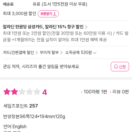
배송료
유료 (도서 1만5천원 이상 무료)
최대 3,000원 할인
쿠폰받기
알라딘 만권당 삼성카드, 알라딘 15% 청구 할인
최대 1만원 또는 2만원 할인(전월 30만원 또는 60만원 이용 시) / 카드 발
급월 +1개월까지는 전월 실적이 없어도 최대 1만원 혜택 제공
카드/간편결제 할인
무이자 할부
소득공제 530원
관심 저자, 시리즈의 출간 알림을 받아보세요
신청
4
100자평 1편
리뷰 0편
세일즈포인트
257
반양장본
96쪽
124*194mm
120g
언어 English