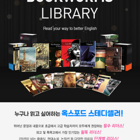
의 어머니인 이혼녀 패니 반 드 그리프트 오스번과 결혼한 후 의붓아
들 로이드와 그림을 그리다가 『보물섬』을 집필했다. 이후 어린이 책
을 내다가 1886년 자신이 꾼 꿈을 바탕으로 쓴 『지킬 박사와 하이드
씨』를 출간해 즉각적인 성공을 거두었다. 1890년 건강이 악화한 스
티븐슨은 남태평양의 사모아로 이주해 원주민들의 사랑을 받으며 여
생을 보냈다. 1894년 44세의 나이에 뇌출혈로 사망했다. 「자살 클
럽」, 『유괴』, 『밸런트레이 귀공자』, 『팔레사의 해변』 등의 작품을 남
겼다.