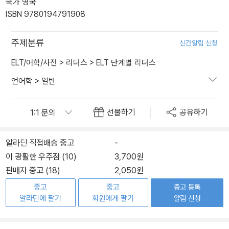
국가 영국
ISBN 9780194791908
주제분류
신간알림 신청
ELT/어학/사전
>
리더스
>
ELT 단계별 리더스
언어학
>
일반
선물하기
공유하기
알라딘 직접배송 중고
-
이 광활한 우주점 (10)
3,700원
판매자 중고 (18)
2,050원
중고
중고
중고 등록
알라딘에 팔기
회원에게 팔기
알림 신청