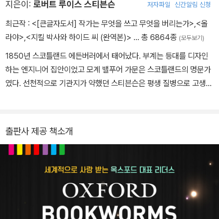
지은이:
로버트 루이스 스티븐슨
저자파일
신간알림 신청
최근작 :
<[큰글자도서] 작가는 무엇을 쓰고 무엇을 버리는가>
,
<올
라야>
,
<지킬 박사와 하이드 씨 (완역본)>
… 총 6864종
(모두보기)
1850년 스코틀랜드 에든버러에서 태어났다. 부계는 등대를 디자인
하는 엔지니어 집안이었고 모계 밸푸어 가문은 스코틀랜드의 명문가
였다. 선천적으로 기관지가 약했던 스티븐슨은 평생 질병으로 고생했
다. 독실한 장로교 신자 집안에서 자란 어린 시절, 유독 종교색이 강한
유모가 병석에 누운 그에게 존 버니언과 성서 이야기를 들려주곤 했
는데, 훗날 그는 『어린이의 시의 정원』에서 유모에게 헌사를 바쳤다.
출판사 제공 책소개
또한 어린 시절 내내 어머니와 유모에게 이야기를 들려주기도 하고
직접 쓰기도 했다. 1867년 집안의 바람대로 에든버러 공과대학에 들
어갔으나 공학에 흥미를 갖지 못하고 법으로 전공을 바꿨다. 당시 가
족과 수시로 여행을 다니며 글쓰기의 영감을 받았고 이후 여행 이야
기를 즐겨 썼다. 대학 시절 대마를 피우고 매음굴에 드나들기도 했으
며 종교를 저버리고 아버지와 갈등을 빚기도 했다. 1880년 두 아이