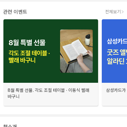
관련 이벤트
전체보기
8월 특별 선물. 각도 조절 테이블 · 이동식 빨래
삼성카드가 
바구니
책소개