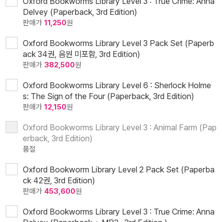
Oxford Bookworms Library Level 3 : True Crime: Anna
Delvey (Paperback, 3rd Edition)
판매가
11,250
원
Oxford Bookworms Library Level 3 Pack Set (Paperb
ack 34권, 음원 미포함, 3rd Edition)
판매가
382,500
원
Oxford Bookworms Library Level 6 : Sherlock Holme
s: The Sign of the Four (Paperback, 3rd Edition)
판매가
12,150
원
Oxford Bookworms Library Level 3 : Animal Farm (Pap
erback, 3rd Edition)
품절
Oxford Bookworm Library Level 2 Pack Set (Paperba
ck 42권, 3rd Edition)
판매가
453,600
원
Oxford Bookworms Library Level 3 : True Crime: Anna