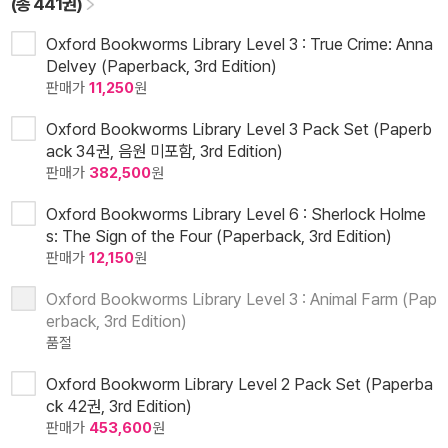
(총 441권)
Oxford Bookworms Library Level 3 : True Crime: Anna
Delvey (Paperback, 3rd Edition)
판매가
11,250
원
Oxford Bookworms Library Level 3 Pack Set (Paperb
ack 34권, 음원 미포함, 3rd Edition)
판매가
382,500
원
Oxford Bookworms Library Level 6 : Sherlock Holme
s: The Sign of the Four (Paperback, 3rd Edition)
판매가
12,150
원
Oxford Bookworms Library Level 3 : Animal Farm (Pap
erback, 3rd Edition)
품절
Oxford Bookworm Library Level 2 Pack Set (Paperba
ck 42권, 3rd Edition)
판매가
453,600
원