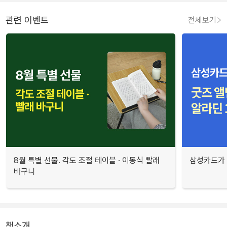
관련 이벤트
전체보기
8월 특별 선물. 각도 조절 테이블 · 이동식 빨래
삼성카드가 
바구니
책소개