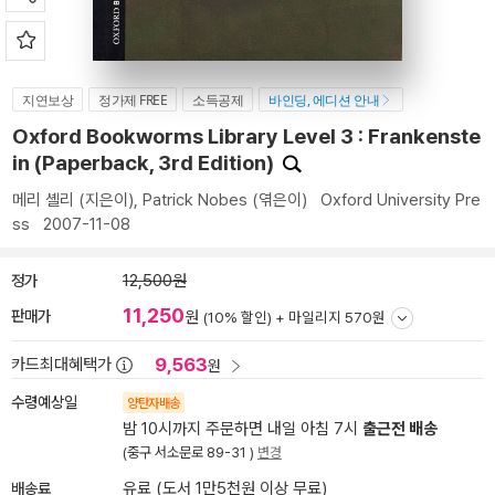
지연보상
정가제 FREE
소득공제
바인딩, 에디션 안내
Oxford Bookworms Library Level 3 : Frankenste
in (Paperback, 3rd Edition)
메리 셸리
(지은이),
Patrick Nobes
(엮은이)
Oxford University Pre
ss
2007-11-08
정가
12,500원
11,250
판매가
원
(10% 할인) +
마일리지 570원
9,563
카드최대혜택가
원
수령예상일
양탄자배송
밤 10시까지 주문하면 내일 아침 7시
출근전 배송
(중구 서소문로 89-31 )
변경
배송료
유료 (도서 1만5천원 이상 무료)