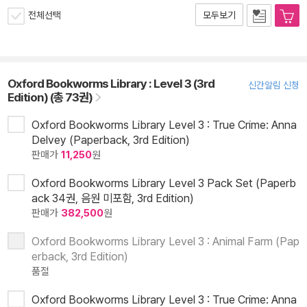
전체선택
모두보기
Oxford Bookworms Library : Level 3 (3rd
신간알림 신청
Edition) (총 73권)
Oxford Bookworms Library Level 3 : True Crime: Anna
Delvey (Paperback, 3rd Edition)
판매가
11,250
원
Oxford Bookworms Library Level 3 Pack Set (Paperb
ack 34권, 음원 미포함, 3rd Edition)
판매가
382,500
원
Oxford Bookworms Library Level 3 : Animal Farm (Pap
erback, 3rd Edition)
품절
Oxford Bookworms Library Level 3 : True Crime: Anna