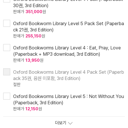
30권, 3rd Edition)
판매가
351,000
원
Oxford Bookworm Library Level 5 Pack Set (Paperba
ck 21권, 3rd Edition)
판매가
255,150
원
Oxford Bookworms Library Level 4 : Eat, Pray, Love
(Paperback + MP3 download, 3rd Edition)
판매가
13,950
원
Oxford Bookworms Library Level 4 Pack Set (Paperb
ack 35권, 음원 미포함, 3rd Edition)
절판
Oxford Bookworms Library Level 5 : Not Without You
(Paperback, 3rd Edition)
판매가
12,150
원
더보기