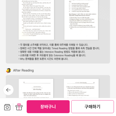
뒤로가
기
보관함담기
선물하기
장바구니
구매하기