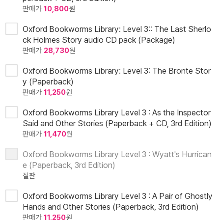
판매가
10,800
원
Oxford Bookworms Library: Level 3:: The Last Sherlo
ck Holmes Story audio CD pack (Package)
판매가
28,730
원
Oxford Bookworms Library: Level 3: The Bronte Stor
y (Paperback)
판매가
11,250
원
Oxford Bookworms Library Level 3 : As the Inspector
Said and Other Stories (Paperback + CD, 3rd Edition)
판매가
11,470
원
Oxford Bookworms Library Level 3 : Wyatt's Hurrican
e (Paperback, 3rd Edition)
절판
Oxford Bookworms Library Level 3 : A Pair of Ghostly
Hands and Other Stories (Paperback, 3rd Edition)
판매가
11,250
원