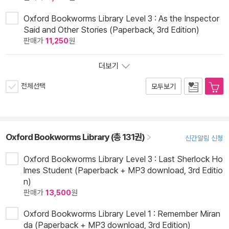
Oxford Bookworms Library Level 3 : As the Inspector
Said and Other Stories (Paperback, 3rd Edition)
판매가
11,250
원
더보기
전체선택
모두보기
Oxford Bookworms Library (총 131권)
신간알림 신청
Oxford Bookworms Library Level 3 : Last Sherlock Ho
lmes Student (Paperback + MP3 download, 3rd Editio
n)
판매가
13,500
원
Oxford Bookworms Library Level 1 : Remember Miran
da (Paperback + MP3 download, 3rd Edition)