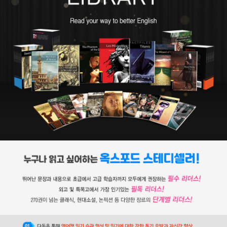
작 활동을 이어가며 인류 멸망을 그린 소설 《최후의 인간》(1826), 모
험담 《퍼킨 워벡의 행운》(1830) 등의 작품을 발표했고, 1831년에는
《프랑켄슈타인》을 개작해 재출간했다. 1837년 마지막 소설인 《포크
너》를 출간하고, 1844년에는 메리 셸리의 유작이 된 여행기 《184
0, 1842, 1843년 독일과 이탈리아 산책》을 출간했다. 1851년 2월
1일, 지병인 뇌종양이 악화해 런던에서 54세를 일기로 세상을 떠났
고, 유언에 따라 부모님 곁에 묻혔다.