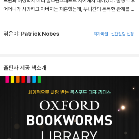
드윈과 여성학자 메리 울스턴크래프트 사이에서 태어났다. 출생 직후
어머니가 사망하고 아버지는 재혼했는데, 부녀간의 돈독한 관계를 시
기한 계모와 불화해 제대로 된 교육을 받지 못했다. 그러나 아버지의
서재에서 수많은 책을 읽고 아버지의 영향 아래 당대의 문인, 지식인
엮은이:
Patrick Nobes
저자파일
신간알림 신청
과 교우하며 성장했다. 열다섯 살에 아버지의 제자이자 촉망받던 시
인인 퍼시 비시 셸리를 만나 서로 사랑에 빠진다. 유부남인 퍼시 셸리
와 세간의 이목을 피해 프랑스와 스위스로 도피 여행을 하던 중 열아
홉 살이 되던 1816년 제네바 호수 근처에 머물던 시인 바이런 경을
출판사 제공 책소개
만났다. 괴담을 한 편씩 써보자는 바이런의 제안으로 소설을 쓰기 시
작해 이듬해 장편소설을 완성하고, 1818년 익명으로 《프랑켄슈타인
또는 현대의 프로메테우스》를 출간했다. 그 무렵 퍼시 셸리의 아내가
자살하고 메리와 퍼시는 런던에서 결혼식을 올렸다(이후 ‘메리 셸
리’로 불리게 되었다). 네 아이를 낳았지만 그중 셋이 병으로 일찍 죽
었고, 남편인 퍼시 셸리는 1822년 항해를 떠났다가 이탈리아에서 돌
아오던 중 익사했다. 1823년 역사 소설 《발페르가》를 출간하고, 이
듬해에는 남편의 시를 모아 《유고 시집》을 출간했다. 이후 활발한 창