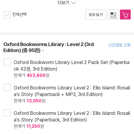
더보기
전체선택
모두보기
Oxford Bookworms Library : Level 2 (3rd
신간알림 신청
Edition) (총 95권)
Oxford Bookworm Library Level 2 Pack Set (Paperba
ck 42권, 3rd Edition)
판매가
453,600
원
Oxford Bookworms Library Level 2 : Ellis Island: Rosali
a's Story (Paperback + MP3, 3rd Edition)
판매가
13,050
원
Oxford Bookworms Library Level 2 : Ellis Island: Rosali
a's Story (Paperback, 3rd Edition)
판매가
11,250
원