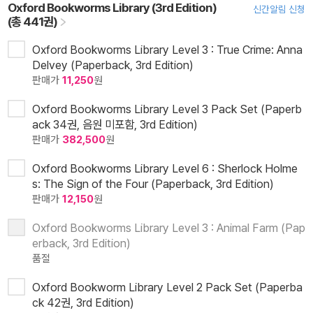
Oxford Bookworms Library (3rd Edition)
신간알림 신청
(총 441권)
Oxford Bookworms Library Level 3 : True Crime: Anna
Delvey (Paperback, 3rd Edition)
판매가
11,250
원
Oxford Bookworms Library Level 3 Pack Set (Paperb
ack 34권, 음원 미포함, 3rd Edition)
판매가
382,500
원
Oxford Bookworms Library Level 6 : Sherlock Holme
s: The Sign of the Four (Paperback, 3rd Edition)
판매가
12,150
원
Oxford Bookworms Library Level 3 : Animal Farm (Pap
erback, 3rd Edition)
품절
Oxford Bookworm Library Level 2 Pack Set (Paperba
ck 42권, 3rd Edition)