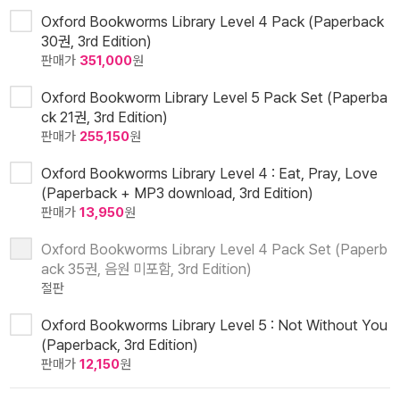
Oxford Bookworms Library Level 4 Pack (Paperback
30권, 3rd Edition)
판매가
351,000
원
Oxford Bookworm Library Level 5 Pack Set (Paperba
ck 21권, 3rd Edition)
판매가
255,150
원
Oxford Bookworms Library Level 4 : Eat, Pray, Love
(Paperback + MP3 download, 3rd Edition)
판매가
13,950
원
Oxford Bookworms Library Level 4 Pack Set (Paperb
ack 35권, 음원 미포함, 3rd Edition)
절판
Oxford Bookworms Library Level 5 : Not Without You
(Paperback, 3rd Edition)
판매가
12,150
원