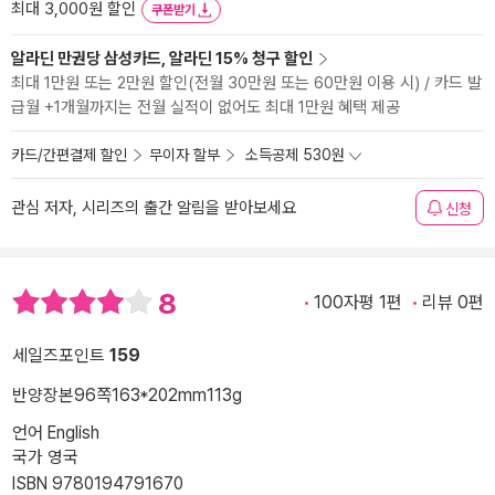
최대 3,000원 할인
쿠폰받기
알라딘 만권당 삼성카드, 알라딘 15% 청구 할인
최대 1만원 또는 2만원 할인(전월 30만원 또는 60만원 이용 시) / 카드 발
급월 +1개월까지는 전월 실적이 없어도 최대 1만원 혜택 제공
카드/간편결제 할인
무이자 할부
소득공제 530원
관심 저자, 시리즈의 출간 알림을 받아보세요
신청
8
100자평 1편
리뷰 0편
세일즈포인트
159
반양장본
96쪽
163*202mm
113g
언어 English
국가 영국
ISBN 9780194791670