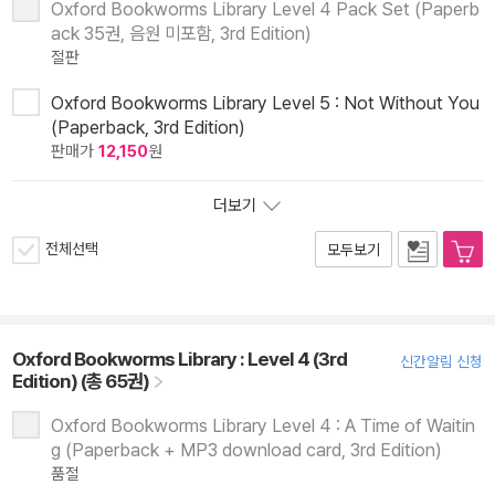
Oxford Bookworms Library Level 4 Pack Set (Paperb
ack 35권, 음원 미포함, 3rd Edition)
절판
Oxford Bookworms Library Level 5 : Not Without You
(Paperback, 3rd Edition)
판매가
12,150
원
더보기
전체선택
모두보기
Oxford Bookworms Library : Level 4 (3rd
신간알림 신청
Edition) (총 65권)
Oxford Bookworms Library Level 4 : A Time of Waitin
g (Paperback + MP3 download card, 3rd Edition)
품절