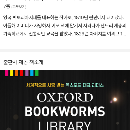
7종
(모두보기)
영국 빅토리아시대를 대표하는 작가로, 1810년 런던에서 태어났다.
이듬해 어머니가 사망하자 이모 댁에 맡겨져 자라다가 젠트리 계층의
기숙학교에서 전통적인 교육을 받았다. 1829년 아버지를 여의고 18
32년 목사 윌리엄 개스켈과 결혼해 북부 공업도시 맨체스터에 정착
했다. 여섯 아이를 낳아 키우며 교육봉사와 자선활동에 힘쓰던 개스
켈은 1845년 외아들을 잃고 슬픔을 달래기 위해 글쓰기에 열중했다.
출판사 제공 책소개
1848년 발표한 첫 장편소설 『메리 바턴』으로 주목받아, 이를 계기로
찰스 디킨스가 펴내던 주간지 〈하우스홀드 워즈〉에 『크랜퍼드』와 『북
과 남』을 연재하고 각각 1853년과 1855년에 단행본으로 출간했다.
이외에도 당대 여러 계층의 삶을 세심히 그려낸 『루스』 『사촌 필리
스』 『실비아의 연인들』 같은 장편은 물론, 공포·미스터리·연애·심리
등 다양한 성격의 단편을 꾸준히 발표했다. 두터운 친교를 나누던 샬
럿 브론테 사후에 집필한 전기 『샬럿 브론테의 생애』(1857)는 2017
년 〈가디언〉이 선정한 ‘역대 최고 논픽션 100권’에 꼽혔다. 1865년