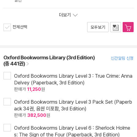
절판
더보기
전체선택
모두보기
Oxford Bookworms Library (3rd Edition)
신간알림 신청
(총 441권)
Oxford Bookworms Library Level 3 : True Crime: Anna
Delvey (Paperback, 3rd Edition)
판매가
11,250
원
Oxford Bookworms Library Level 3 Pack Set (Paperb
ack 34권, 음원 미포함, 3rd Edition)
판매가
382,500
원
Oxford Bookworms Library Level 6 : Sherlock Holme
s: The Sign of the Four (Paperback, 3rd Edition)