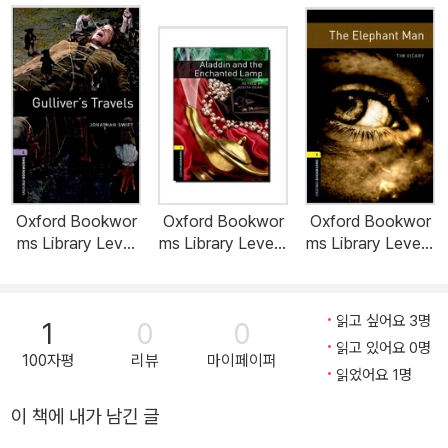
Oxford Bookwor
Oxford Bookwor
Oxford Bookwor
ms Library Level
ms Library Level 1
ms Library Level 1
4 : Gulliver's Trav
: Aladdin and the
: The Elephant M
els (Paperback, 3
Enchanted Lamp
an (Paperback, 3r
rd Edition)
(Paperback, 3rd E
d Edition)
읽고 싶어요 3명
1
0
0
dition)
읽고 있어요 0명
100자평
리뷰
마이페이퍼
읽었어요 1명
이 책에 내가 남긴 글