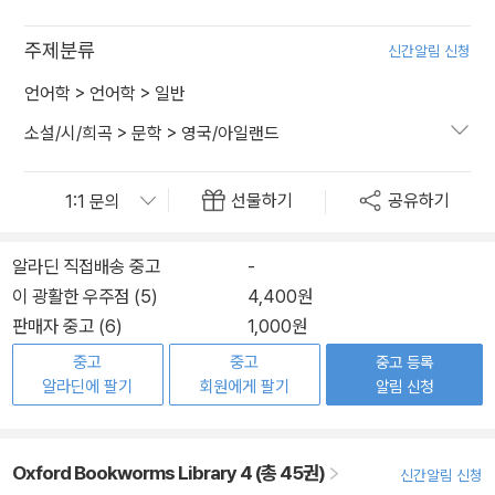
주제분류
신간알림 신청
언어학
>
언어학
>
일반
소설/시/희곡
>
문학
>
영국/아일랜드
선물하기
공유하기
알라딘 직접배송 중고
-
이 광활한 우주점 (5)
4,400원
판매자 중고 (6)
1,000원
중고
중고
중고 등록
알라딘에 팔기
회원에게 팔기
알림 신청
Oxford Bookworms Library 4 (총 45권)
신간알림 신청