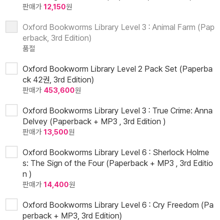
판매가
12,150
원
Oxford Bookworms Library Level 3 : Animal Farm (Pap
erback, 3rd Edition)
품절
Oxford Bookworm Library Level 2 Pack Set (Paperba
ck 42권, 3rd Edition)
판매가
453,600
원
Oxford Bookworms Library Level 3 : True Crime: Anna
Delvey (Paperback + MP3 , 3rd Edition )
판매가
13,500
원
Oxford Bookworms Library Level 6 : Sherlock Holme
s: The Sign of the Four (Paperback + MP3 , 3rd Editio
n )
판매가
14,400
원
Oxford Bookworms Library Level 6 : Cry Freedom (Pa
perback + MP3, 3rd Edition)