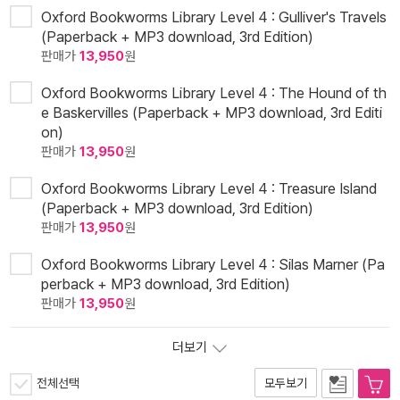
Oxford Bookworms Library Level 4 : Gulliver's Travels
(Paperback + MP3 download, 3rd Edition)
판매가
13,950
원
Oxford Bookworms Library Level 4 : The Hound of th
e Baskervilles (Paperback + MP3 download, 3rd Editi
on)
판매가
13,950
원
Oxford Bookworms Library Level 4 : Treasure Island
(Paperback + MP3 download, 3rd Edition)
판매가
13,950
원
Oxford Bookworms Library Level 4 : Silas Marner (Pa
perback + MP3 download, 3rd Edition)
판매가
13,950
원
더보기
전체선택
모두보기