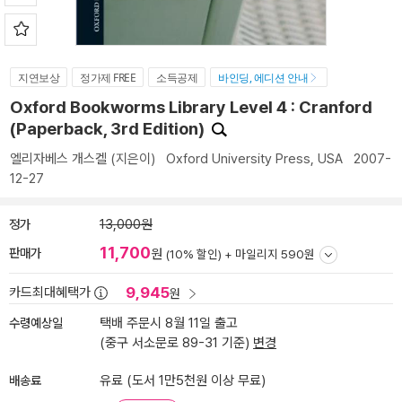
지연보상
정가제 FREE
소득공제
바인딩, 에디션 안내
Oxford Bookworms Library Level 4 : Cranford
(Paperback, 3rd Edition)
엘리자베스 개스켈
(지은이)
Oxford University Press, USA
2007-
12-27
정가
13,000원
11,700
판매가
원
(10% 할인) +
마일리지 590원
9,945
카드최대혜택가
원
수령예상일
택배 주문시 8월 11일 출고
(중구 서소문로 89-31 기준)
변경
배송료
유료 (도서 1만5천원 이상 무료)