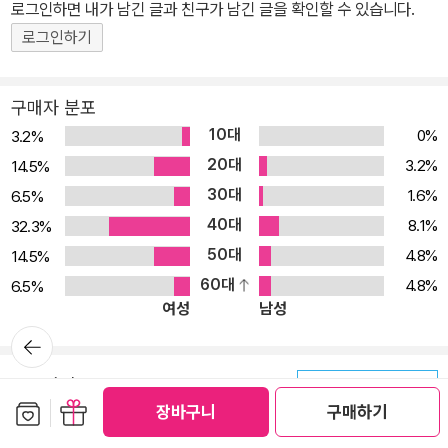
로그인하면 내가 남긴 글과 친구가 남긴 글을 확인할 수 있습니다.
로그인하기
구매자 분포
10대
0%
3.2%
20대
3.2%
14.5%
30대
1.6%
6.5%
40대
8.1%
32.3%
50대
4.8%
14.5%
60대
4.8%
6.5%
여성
남성
뒤로가
기
100자평
게시물 운영 원칙
보관함담기
선물하기
장바구니
구매하기
카테고리