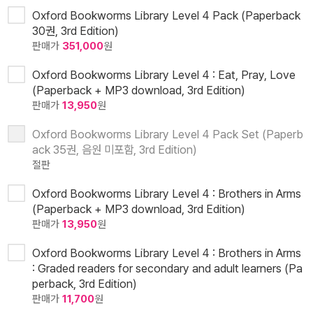
Oxford Bookworms Library Level 4 Pack (Paperback
30권, 3rd Edition)
판매가
351,000
원
Oxford Bookworms Library Level 4 : Eat, Pray, Love
(Paperback + MP3 download, 3rd Edition)
판매가
13,950
원
Oxford Bookworms Library Level 4 Pack Set (Paperb
ack 35권, 음원 미포함, 3rd Edition)
절판
Oxford Bookworms Library Level 4 : Brothers in Arms
(Paperback + MP3 download, 3rd Edition)
판매가
13,950
원
Oxford Bookworms Library Level 4 : Brothers in Arms
: Graded readers for secondary and adult learners (Pa
perback, 3rd Edition)
판매가
11,700
원