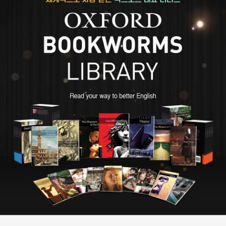
력 있는 경고를 담은 이 작품으로 큰 성공을 거뒀다. 런던을 배경으로
한 포스트 아포칼립스 소설, 문명과 야만의 경계에 놓인 인간을 대상
으로 한 사고실험이라는 점에서 동시대에 발표된 존 윈덤의 『트리피
드의 날』과 함께 언급되지만, 윌리엄 골딩의 『파리대왕』 쪽에 더 가깝
다는 평가를 받기도 했다. 1950년대부터 1970년대까지 다양한 필
명으로 왕성하게 활동한 그는 「트라이포드 3부작」(1967~1968)을
발표하며 청소년 문학 작가로도 사랑받았다. 이후 『피부의 주름』, 『겨
울 세계』, 「영혼의 칼 시리즈」를 집필했고, 1971년 『보호자』로 가디
언상 아동소설 부문, 독일 청소년문학상을 수상했다. 1984년에는 트
라이포드 3부작이 BBC 드라마로 각색되며 큰 인기를 끌었다. 『풀의
죽음』은 2007년 북파인더가 뽑은 ‘영국 최고의 절판본 10’에 선정되
었다. 2012년 2월 서머싯 배스에서 암으로 생을 마감했다.