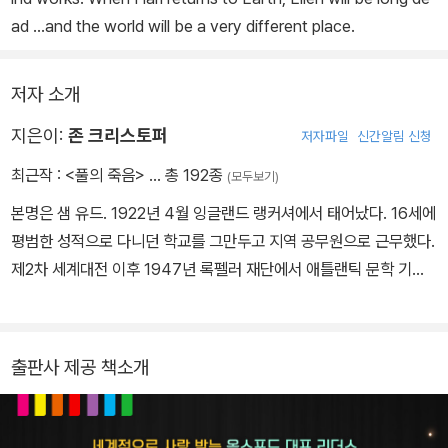
ad ...and the world will be a very different place.
저자 소개
지은이:
존 크리스토퍼
저자파일
신간알림 신청
최근작 :
<풀의 죽음>
… 총 192종
(모두보기)
본명은 샘 유드. 1922년 4월 잉글랜드 랭커셔에서 태어났다. 16세에
평범한 성적으로 다니던 학교를 그만두고 지역 공무원으로 근무했다.
제2차 세계대전 이후 1947년 록펠러 재단에서 애틀랜틱 문학 기금
을 지원받아 전업 작가의 길을 걷는다. 본명으로 주류 소설을 쓰는 한
편 윌리엄 고드프리, 윌리엄 바인, 힐러리 포드 등 장르에 따라 필명을
바꿔가며 50여 편이 넘는 소설을 발표했다. 존 크리스토퍼는 주로 S
출판사 제공 책소개
F 장르를 발표할 때 쓰던 필명으로, 『풀의 죽음』(1956)은 『혜성의
해』(1955)에 이어 발표한 두 번째 소설이다. 크리스토퍼는 SF와 고
전 영문학의 양식을 결합하고, 사회 비판과 미래의 재앙에 대한 통찰