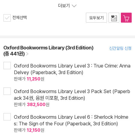
더보기
전체선택
모두보기
Oxford Bookworms Library (3rd Edition)
신간알림 신청
(총 441권)
Oxford Bookworms Library Level 3 : True Crime: Anna
Delvey (Paperback, 3rd Edition)
판매가
11,250
원
Oxford Bookworms Library Level 3 Pack Set (Paperb
ack 34권, 음원 미포함, 3rd Edition)
판매가
382,500
원
Oxford Bookworms Library Level 6 : Sherlock Holme
s: The Sign of the Four (Paperback, 3rd Edition)
판매가
12,150
원