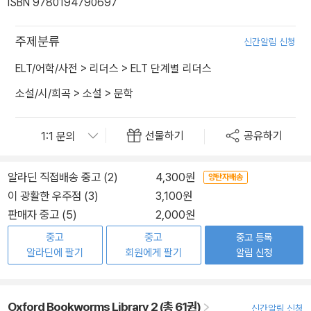
ISBN 9780194790697
주제분류
신간알림 신청
ELT/어학/사전
>
리더스
>
ELT 단계별 리더스
소설/시/희곡
>
소설
>
문학
선물하기
공유하기
알라딘 직접배송 중고 (2)
4,300원
양탄자배송
이 광활한 우주점 (3)
3,100원
판매자 중고 (5)
2,000원
중고
중고
중고 등록
알라딘에 팔기
회원에게 팔기
알림 신청
Oxford Bookworms Library 2 (총 61권)
신간알림 신청