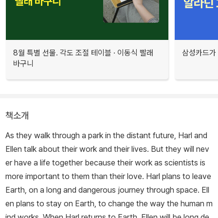
8월 특별 선물. 각도 조절 테이블 · 이동식 빨래
삼성카드가 
바구니
책소개
As they walk through a park in the distant future, Harl and
Ellen talk about their work and their lives. But they will nev
er have a life together because their work as scientists is
more important to them than their love. Harl plans to leave
Earth, on a long and dangerous journey through space. Ell
en plans to stay on Earth, to change the way the human m
ind works. When Harl returns to Earth, Ellen will be long de