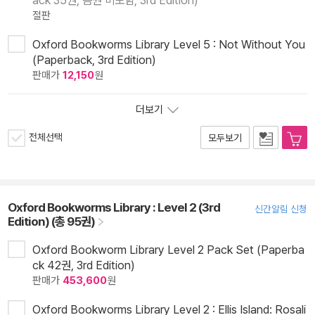
ack 35권, 음원 미포함, 3rd Edition)
절판
Oxford Bookworms Library Level 5 : Not Without You
(Paperback, 3rd Edition)
판매가
12,150
원
더보기
전체선택
모두보기
Oxford Bookworms Library : Level 2 (3rd
신간알림 신청
Edition) (총 95권)
Oxford Bookworm Library Level 2 Pack Set (Paperba
ck 42권, 3rd Edition)
판매가
453,600
원
Oxford Bookworms Library Level 2 : Ellis Island: Rosali