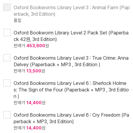
Oxford Bookworms Library Level 3 : Animal Farm (Pap
erback, 3rd Edition)
품절
Oxford Bookworm Library Level 2 Pack Set (Paperba
ck 42권, 3rd Edition)
판매가
453,600
원
Oxford Bookworms Library Level 3 : True Crime: Anna
Delvey (Paperback + MP3 , 3rd Edition )
판매가
13,500
원
Oxford Bookworms Library Level 6 : Sherlock Holme
s: The Sign of the Four (Paperback + MP3 , 3rd Editio
n )
판매가
14,400
원
Oxford Bookworms Library Level 6 : Cry Freedom (Pa
perback + MP3, 3rd Edition)
판매가
14,400
원