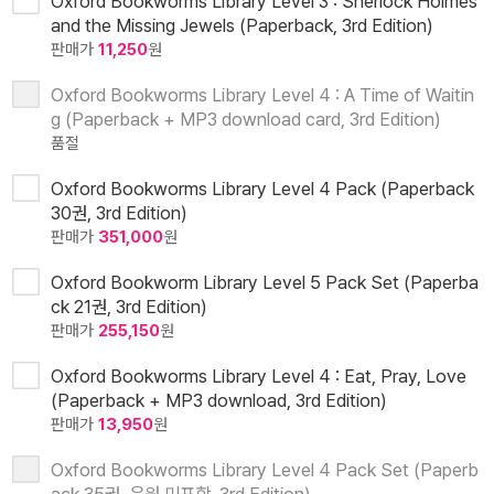
Oxford Bookworms Library Level 3 : Sherlock Holmes
and the Missing Jewels (Paperback, 3rd Edition)
판매가
11,250
원
Oxford Bookworms Library Level 4 : A Time of Waitin
g (Paperback + MP3 download card, 3rd Edition)
품절
Oxford Bookworms Library Level 4 Pack (Paperback
30권, 3rd Edition)
판매가
351,000
원
Oxford Bookworm Library Level 5 Pack Set (Paperba
ck 21권, 3rd Edition)
판매가
255,150
원
Oxford Bookworms Library Level 4 : Eat, Pray, Love
(Paperback + MP3 download, 3rd Edition)
판매가
13,950
원
Oxford Bookworms Library Level 4 Pack Set (Paperb