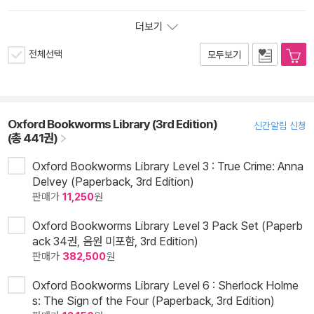
더보기
전체선택
모두보기
Oxford Bookworms Library (3rd Edition)
신간알림 신청
(총 441권)
Oxford Bookworms Library Level 3 : True Crime: Anna
Delvey (Paperback, 3rd Edition)
판매가
11,250
원
Oxford Bookworms Library Level 3 Pack Set (Paperb
ack 34권, 음원 미포함, 3rd Edition)
판매가
382,500
원
Oxford Bookworms Library Level 6 : Sherlock Holme
s: The Sign of the Four (Paperback, 3rd Edition)