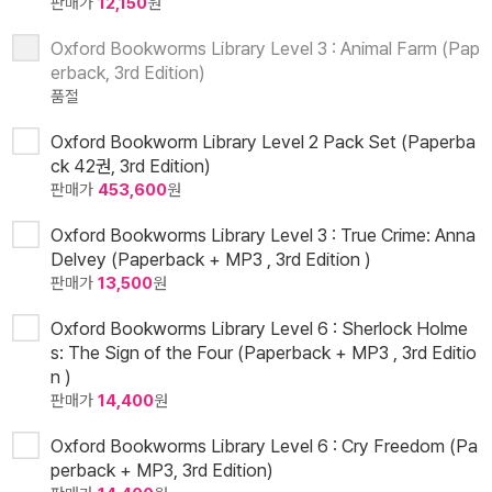
판매가
12,150
원
Oxford Bookworms Library Level 3 : Animal Farm (Pap
erback, 3rd Edition)
품절
Oxford Bookworm Library Level 2 Pack Set (Paperba
ck 42권, 3rd Edition)
판매가
453,600
원
Oxford Bookworms Library Level 3 : True Crime: Anna
Delvey (Paperback + MP3 , 3rd Edition )
판매가
13,500
원
Oxford Bookworms Library Level 6 : Sherlock Holme
s: The Sign of the Four (Paperback + MP3 , 3rd Editio
n )
판매가
14,400
원
Oxford Bookworms Library Level 6 : Cry Freedom (Pa
perback + MP3, 3rd Edition)