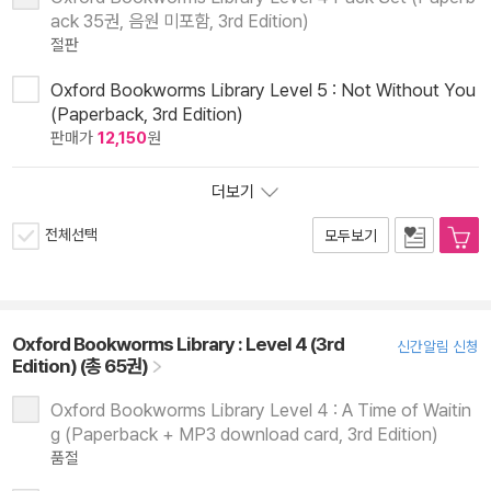
ack 35권, 음원 미포함, 3rd Edition)
절판
Oxford Bookworms Library Level 5 : Not Without You
(Paperback, 3rd Edition)
판매가
12,150
원
더보기
전체선택
모두보기
Oxford Bookworms Library : Level 4 (3rd
신간알림 신청
Edition) (총 65권)
Oxford Bookworms Library Level 4 : A Time of Waitin
g (Paperback + MP3 download card, 3rd Edition)
품절