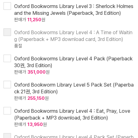
Oxford Bookworms Library Level 3 : Sherlock Holmes
and the Missing Jewels (Paperback, 3rd Edition)
판매가
11,250
원
Oxford Bookworms Library Level 4 : A Time of Waitin
g (Paperback + MP3 download card, 3rd Edition)
품절
Oxford Bookworms Library Level 4 Pack (Paperback
30권, 3rd Edition)
판매가
351,000
원
Oxford Bookworm Library Level 5 Pack Set (Paperba
ck 21권, 3rd Edition)
판매가
255,150
원
Oxford Bookworms Library Level 4 : Eat, Pray, Love
(Paperback + MP3 download, 3rd Edition)
판매가
13,950
원
Oxford Bookworms Library Level 4 Pack Set (Paperb