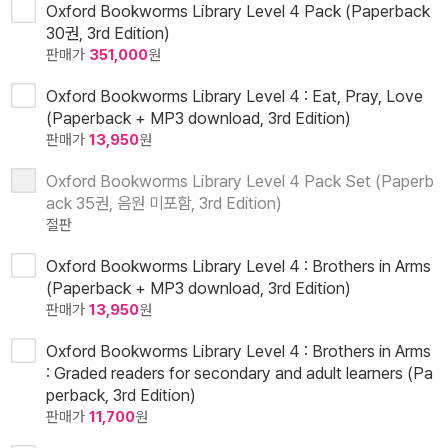
Oxford Bookworms Library Level 4 Pack (Paperback
30권, 3rd Edition)
판매가
351,000
원
Oxford Bookworms Library Level 4 : Eat, Pray, Love
(Paperback + MP3 download, 3rd Edition)
판매가
13,950
원
Oxford Bookworms Library Level 4 Pack Set (Paperb
ack 35권, 음원 미포함, 3rd Edition)
절판
Oxford Bookworms Library Level 4 : Brothers in Arms
(Paperback + MP3 download, 3rd Edition)
판매가
13,950
원
Oxford Bookworms Library Level 4 : Brothers in Arms
: Graded readers for secondary and adult learners (Pa
perback, 3rd Edition)
판매가
11,700
원