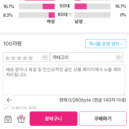
50대
16.7%
16.7%
60대
0%
8.3%
여성
남성
100자평
게시물 운영 원칙
카테고리
뒤로가
현재
0
/280byte (한글 140자 이내)
기
스포일러 포함
보관함담기
선물하기
장바구니
구매하기
등록