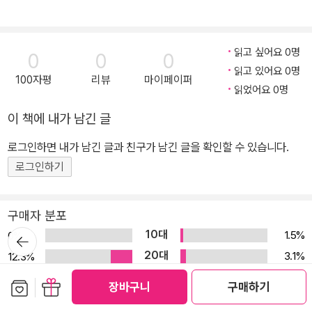
읽고 싶어요 0명
0
0
0
읽고 있어요 0명
100자평
리뷰
마이페이퍼
읽었어요 0명
이 책에 내가 남긴 글
로그인하면 내가 남긴 글과 친구가 남긴 글을 확인할 수 있습니다.
로그인하기
구매자 분포
뒤로가
10대
1.5%
0%
기
20대
3.1%
12.3%
30대
10.8%
10.8%
보관함담기
선물하기
장바구니
구매하기
40대
21.5%
29.2%