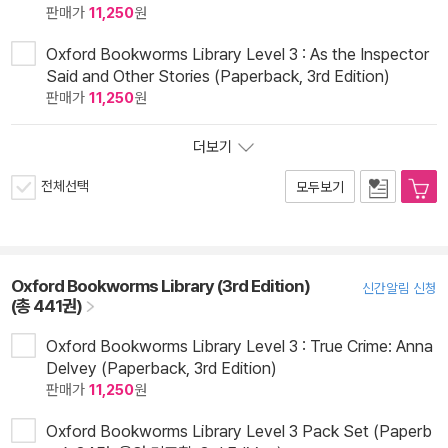
판매가
11,250
원
Oxford Bookworms Library Level 3 : As the Inspector
Said and Other Stories (Paperback, 3rd Edition)
판매가
11,250
원
더보기
전체선택
모두보기
Oxford Bookworms Library (3rd Edition)
신간알림 신청
(총 441권)
Oxford Bookworms Library Level 3 : True Crime: Anna
Delvey (Paperback, 3rd Edition)
판매가
11,250
원
Oxford Bookworms Library Level 3 Pack Set (Paperb