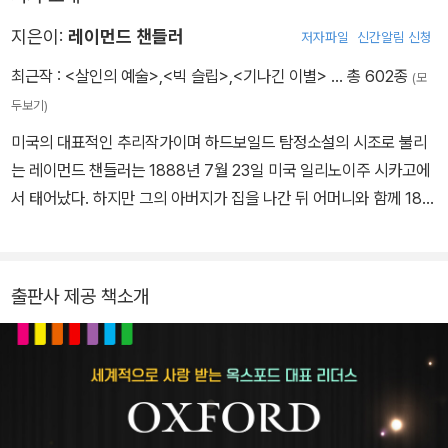
지은이:
레이먼드 챈들러
저자파일
신간알림 신청
최근작 :
<살인의 예술>
,
<빅 슬립>
,
<기나긴 이별>
… 총 602종
(모
두보기)
미국의 대표적인 추리작가이며 하드보일드 탐정소설의 시조로 불리
는 레이먼드 챈들러는 1888년 7월 23일 미국 일리노이주 시카고에
서 태어났다. 하지만 그의 아버지가 집을 나간 뒤 어머니와 함께 189
5년 영국으로 이주했다. 이후 덜위치대학에 입학했으나 학교 수업보
다는 프랑스나 독일 여행을 더 많이 즐겼다. 1907년 영국 국적을 취
득한 뒤에 영국 해군성에서 약 일 년 정도 근무하면서 첫 번째 시집을
출판사 제공 책소개
냈다. 이후 런던의 몇몇 신문사에서 기자 생활을 하고, 출판업자로 활
동했으나 두각을 나타내지 못했다. 1912년 미국으로 돌아온 그는 로
스앤젤레스에 정착했다. 1917년 미국이 제1차 세계대전에 참전하게
되자, 입대하여 프랑스에서 복무하였다. 전쟁이 끝나고 로스앤젤레스
로 돌아왔으나 여러 직업을 거쳐야 했다. 1932년 대공황으로 일자리