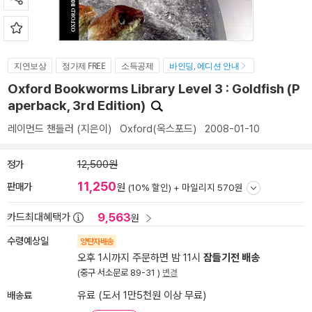
지연보상
정가제 FREE
소득공제
바인딩, 에디션 안내
Oxford Bookworms Library Level 3 : Goldfish (P
aperback, 3rd Edition)
레이먼드 챈들러
(지은이)
Oxford(옥스포드)
2008-01-10
정가
12,500원
11,250
판매가
원
(10% 할인) +
마일리지 570원
9,563
카드최대혜택가
원
수령예상일
양탄자배송
오후 1시까지 주문하면 밤 11시
잠들기전 배송
(중구 서소문로 89-31 )
변경
배송료
유료 (도서 1만5천원 이상 무료)