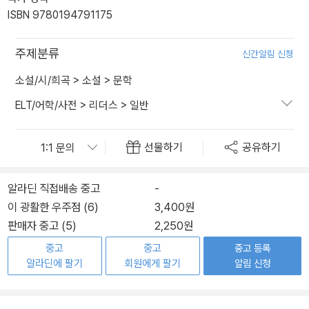
ISBN 9780194791175
주제분류
신간알림 신청
소설/시/희곡
>
소설
>
문학
ELT/어학/사전
>
리더스
>
일반
선물하기
공유하기
알라딘 직접배송 중고
-
이 광활한 우주점 (6)
3,400원
판매자 중고 (5)
2,250원
중고
중고
중고 등록
알라딘에 팔기
회원에게 팔기
알림 신청