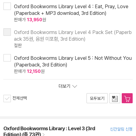
Oxford Bookworms Library Level 4 : Eat, Pray, Love
(Paperback + MP3 download, 3rd Edition)
판매가
13,950
원
Oxford Bookworms Library Level 4 Pack Set (Paperb
ack 35권, 음원 미포함, 3rd Edition)
절판
Oxford Bookworms Library Level 5 : Not Without You
(Paperback, 3rd Edition)
판매가
12,150
원
더보기
전체선택
모두보기
Oxford Bookworms Library : Level 3 (3rd
신간알림 신청
Edition) (총 73권)