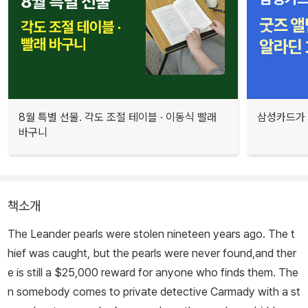
8월 특별 선물. 각도 조절 테이블 · 이동식 빨래
삼성카드가 
바구니
책소개
The Leander pearls were stolen nineteen years ago. The t
hief was caught, but the pearls were never found,and ther
e is still a $25,000 reward for anyone who finds them. The
n somebody comes to private detective Carmady with a st