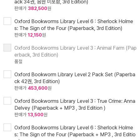
ack 34권, 음원 미포함, 3rd Edition)
판매가
382,500
원
Oxford Bookworms Library Level 6 : Sherlock Holme
s: The Sign of the Four (Paperback, 3rd Edition)
판매가
12,150
원
Oxford Bookworms Library Level 3 : Animal Farm (Pap
erback, 3rd Edition)
품절
Oxford Bookworm Library Level 2 Pack Set (Paperba
ck 42권, 3rd Edition)
판매가
453,600
원
Oxford Bookworms Library Level 3 : True Crime: Anna
Delvey (Paperback + MP3 , 3rd Edition )
판매가
13,500
원
Oxford Bookworms Library Level 6 : Sherlock Holme
s: The Sign of the Four (Paperback + MP3 , 3rd Editio