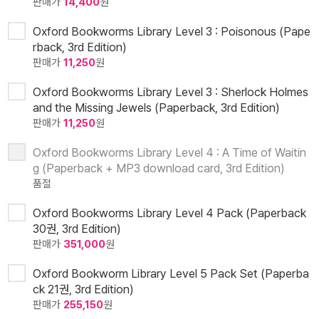
판매가
14,400
원
Oxford Bookworms Library Level 3 : Poisonous (Pape
rback, 3rd Edition)
판매가
11,250
원
Oxford Bookworms Library Level 3 : Sherlock Holmes
and the Missing Jewels (Paperback, 3rd Edition)
판매가
11,250
원
Oxford Bookworms Library Level 4 : A Time of Waitin
g (Paperback + MP3 download card, 3rd Edition)
품절
Oxford Bookworms Library Level 4 Pack (Paperback
30권, 3rd Edition)
판매가
351,000
원
Oxford Bookworm Library Level 5 Pack Set (Paperba
ck 21권, 3rd Edition)
판매가
255,150
원