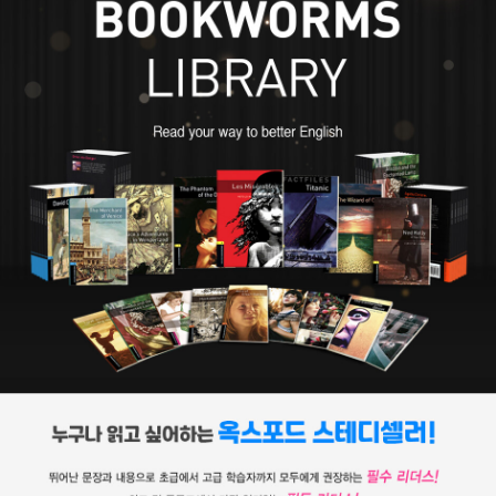
를 잃은 뒤 자신의 재능을 살려 생활비를 벌기로 결심했다. 그리하여
펄프 매거진에 범죄 단편들을 기고하면서 새로운 문학인생을 펼치기
시작했다. 1933년 첫 단편소설인 「협박자는 쏘지 않는다」를 완성해
하드보일드 탐정소설의 산실이었던 《블랙 마스크》지에 실었다. 늦은
나이에 데뷔한 그는 5년간 공들여 1939년 첫 장편소설 『거대한 잠』
을 발표했다. 이 작품이 크게 성공하자 할리우드로 간 그는 1940년
『안녕 내 사랑』, 1942년 『하이 윈도우』, 1943년 『호수의 여인』, 19
49년 『리틀 시스터』를 발표하였다. 할리우드의 성장과 함께 그의 작
품은 대부분이 영화화되었다. 챈들러는 ‘위대한 미스터리는 캐릭터
그 자체’라며, 셜록 홈스와 함께 탐정의 대명사가 된 ‘필립 말로’ 캐릭
터를 창조했다. 중절모에 트렌치코트를 입고 담배를 문 냉소적인 이
인물은 후대 탐정 캐릭터에 많은 영향을 주었다. 1954년 후기의 걸
작 『기나긴 이별』을 출판했다. 그러나 18세 연상의 사랑하는 아내가
세상을 떠나자, 우울증에 시달리며 알코올에 중독되어 지내다 1959
년 70세의 나이로 캘리포니아에서 생을 마감했다.