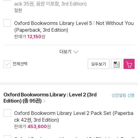
ack 35권, 음원 미포함, 3rd Edition)
절판
Oxford Bookworms Library Level 5 : Not Without You
(Paperback, 3rd Edition)
판매가
12,150
원
더보기
전체선택
모두보기
Oxford Bookworms Library : Level 2 (3rd
신간알림 신청
Edition) (총 95권)
Oxford Bookworm Library Level 2 Pack Set (Paperba
ck 42권, 3rd Edition)
판매가
453,600
원