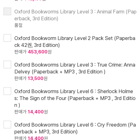
Oxford Bookworms Library Level 3 : Animal Farm (Pap
erback, 3rd Edition)
품절
Oxford Bookworm Library Level 2 Pack Set (Paperba
ck 42권, 3rd Edition)
판매가
453,600
원
Oxford Bookworms Library Level 3 : True Crime: Anna
Delvey (Paperback + MP3 , 3rd Edition )
판매가
13,500
원
Oxford Bookworms Library Level 6 : Sherlock Holme
s: The Sign of the Four (Paperback + MP3 , 3rd Editio
n )
판매가
14,400
원
Oxford Bookworms Library Level 6 : Cry Freedom (Pa
perback + MP3, 3rd Edition)
판매가
14,400
원