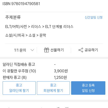
ISBN 9780194790581
주제분류
신간알림 신청
ELT/어학/사전
>
리더스
>
ELT 단계별 리더스
소설/시/희곡
>
소설
>
문학
선물하기
공유하기
알라딘 직접배송 중고
-
이 광활한 우주점 (10)
3,900원
판매자 중고 (8)
1,250원
중고
중고
중고 등록
알라딘에 팔기
회원에게 팔기
알림 신청