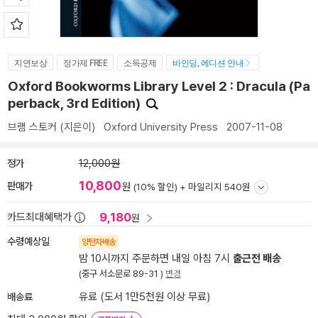
지연보상
정가제 FREE
소득공제
바인딩, 에디션 안내
Oxford Bookworms Library Level 2 : Dracula (Pa
perback, 3rd Edition)
브램 스토커
(지은이)
Oxford University Press
2007-11-08
정가
12,000원
10,800
판매가
원
(10% 할인) +
마일리지 540원
9,180
카드최대혜택가
원
수령예상일
양탄자배송
밤 10시까지 주문하면 내일 아침 7시
출근전 배송
(중구 서소문로 89-31 )
변경
배송료
유료 (도서 1만5천원 이상 무료)