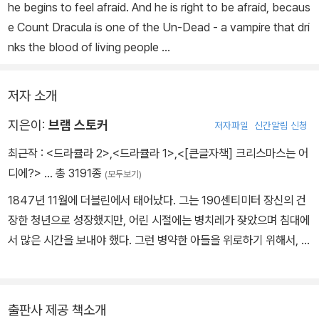
he begins to feel afraid. And he is right to be afraid, becaus
e Count Dracula is one of the Un-Dead - a vampire that dri
nks the blood of living people ...
저자 소개
지은이:
브램 스토커
저자파일
신간알림 신청
최근작 :
<드라큘라 2>
,
<드라큘라 1>
,
<[큰글자책] 크리스마스는 어
디에?>
… 총 3191종
(모두보기)
1847년 11월에 더블린에서 태어났다. 그는 190센티미터 장신의 건
장한 청년으로 성장했지만, 어린 시절에는 병치레가 잦았으며 침대에
서 많은 시간을 보내야 했다. 그런 병약한 아들을 위로하기 위해서, 어
머니는 아일랜드의 동화나 민담, 전설과 같은 흥미진진한 이야기들을
많이 들려주었다. 이때 들었던 이야기들이 그에게 깊은 인상을 남겼
고, 그의 문학적 상상력에도 불을 지폈다. 브램 스토커는 더블린 정부
출판사 제공 책소개