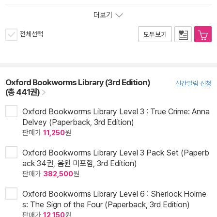
더보기
전체선택
모두보기
Oxford Bookworms Library (3rd Edition)
신간알림 신청
(총 441권)
Oxford Bookworms Library Level 3 : True Crime: Anna
Delvey (Paperback, 3rd Edition)
판매가
11,250
원
Oxford Bookworms Library Level 3 Pack Set (Paperb
ack 34권, 음원 미포함, 3rd Edition)
판매가
382,500
원
Oxford Bookworms Library Level 6 : Sherlock Holme
s: The Sign of the Four (Paperback, 3rd Edition)
판매가
12,150
원