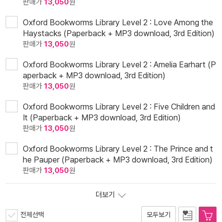
판매가
13,050
원
Oxford Bookworms Library Level 2 : Love Among the
Haystacks (Paperback + MP3 download, 3rd Edition)
판매가
13,050
원
Oxford Bookworms Library Level 2 : Amelia Earhart (P
aperback + MP3 download, 3rd Edition)
판매가
13,050
원
Oxford Bookworms Library Level 2 : Five Children and
It (Paperback + MP3 download, 3rd Edition)
판매가
13,050
원
Oxford Bookworms Library Level 2 : The Prince and t
he Pauper (Paperback + MP3 download, 3rd Edition)
판매가
13,050
원
더보기
전체선택
모두보기