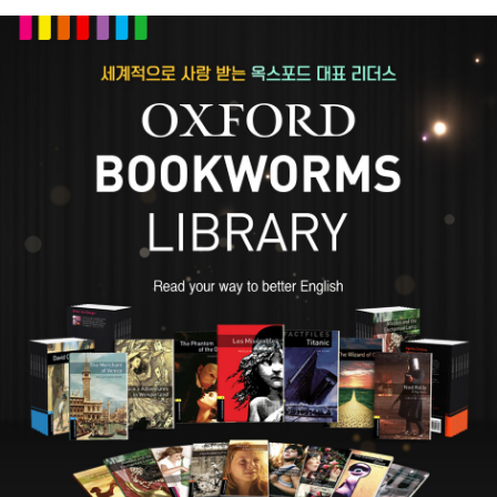
의 공무원으로 일하는 한편 바쁜 시간을 쪼개서 글을 썼고 프리랜서
저널리스트와 연극 평론가로 활동했다. 이때 그가 썼던 연극 평론 하
나가 그의 운명을 바꿔 놓는 계기가 되었다. 그의 글을 우연히 읽은 당
시 영국의 유명한 배우 헨리 어빙(Henry Irving)이 호기심에서 그를
식사에 초대했던 것이다. 1878년에 라이시엄(Lyceum) 극장의 감
독으로 임명된 어빙이 스토커에게 극장 프로듀서 자리를 제안하자,
그는 추호의 미련도 없이 12년 근무했던 공무원 자리를 박차고 런던
에서 그와 합류했다. 스토커는 극장을 경영하면서 본격적으로 소설을
집필하기 시작했다. 1897년 ≪드라큘라≫를 출간하기에 앞서, 그는
≪뱀의 고갯길(The Snake’s Pass)≫이나 ≪샤스타의 어깨(The S
houlder of Shasta)≫ 등의 소설을 발표했다. 이 작품들은 독자들
의 별다른 관심을 끌지는 못했지만, 그는 실망하지 않고 더욱 창작에
박차를 가했다. ≪드라큘라≫는 그가 영국 국립도서관 등을 방문하면
서 수많은 자료를 섭렵하고 6년 이상의 오랜 기간 공을 들여 완성한
작품이었다. 출간과 동시에 성공을 거두지는 못했지만, 오늘날 그가
쓴 많은 작품 가운데 ≪드라큘라≫만이 유일하게 계속해서 독자에게