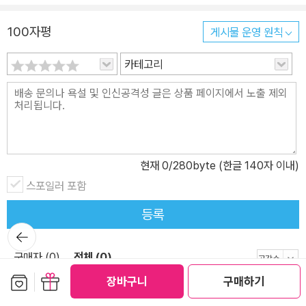
100자평
게시물 운영 원칙
카테고리
현재
0
/280byte (한글 140자 이내)
스포일러 포함
등록
뒤로가
기
구매자 (0)
전체 (0)
보관함담기
선물하기
장바구니
구매하기
등록된 평이 없습니다.