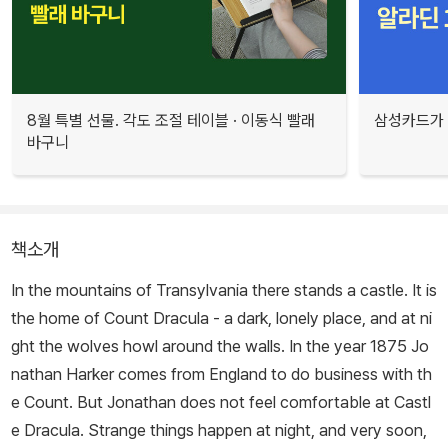
8월 특별 선물. 각도 조절 테이블 · 이동식 빨래
삼성카드가 
바구니
책소개
In the mountains of Transylvania there stands a castle. It is
the home of Count Dracula - a dark, lonely place, and at ni
ght the wolves howl around the walls. In the year 1875 Jo
nathan Harker comes from England to do business with th
e Count. But Jonathan does not feel comfortable at Castl
e Dracula. Strange things happen at night, and very soon,