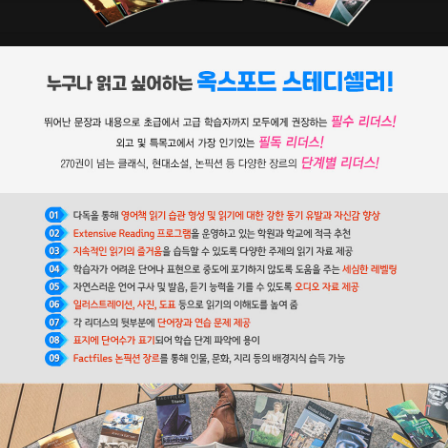
읽히는 작품으로 남아 있다. ≪드라큘라≫의 출간 이후로 어빙과 스토
커에게 여러 악재가 뒤따랐다. 1898년에 런던 외곽에 있던 거대한
무대장치가 화재로 전소되었으며, 극장은 빚더미에 앉게 되었고, 어
빙과 스토커의 건강도 악화되었다. 그럼에도 스토커는 집필을 멈추지
않았다. 어빙이 사망한 이후로도 그는 ≪칠성의 보석(The Jewel of
Seven Stars)≫이나 ≪흰 벌레의 소굴(The Lair of the White W
orm)≫과 같은 모험소설과 방대한 ≪헨리 어빙에 대한 개인적 회상
(Personal Reminiscence of Henry Irving)≫을 비롯해서, 역사
적 사실에 추측과 성찰이 가미된 ≪유명한 사기꾼들(Famous Impo
sters)≫을 발표했다. 이 마지막 책에서 그는 엘리자베스 여왕이 사
실은 여장한 남자라는 대담한 주장을 내놓기도 했다. 그러나 생전에
문필가나 소설가로서 그의 존재는 미미했다. 1912년에 그가 사망했
을 때도 동시대인들은 그를 다만 헨리 어빙의 조력자로서 기억하고
있을 따름이었다.