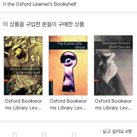
h the Oxford Learner's Bookshelf
이 상품을 구입한 분들이 구매한 상품
Oxford Bookwor
Oxford Bookwor
Oxford Bookwor
ms Library Level
ms Library Level
ms Library Level
2 : Alice's Advent
2 : The Canterville
2 : Sherlock Holm
ures in Wonderlan
Ghost (Paperbac
es Short Stories
d (Paperback, 3rd
k, 3rd Edition)
(Paperback, 3rd E
읽고 싶어요 4명
0
0
0
Edition)
dition)