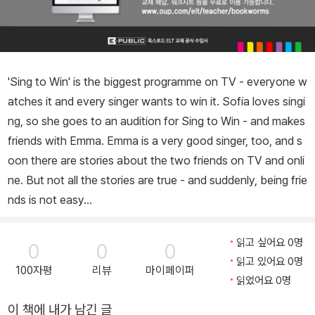
'Sing to Win' is the biggest programme on TV - everyone w
atches it and every singer wants to win it. Sofia loves singi
ng, so she goes to an audition for Sing to Win - and makes
friends with Emma. Emma is a very good singer, too, and s
oon there are stories about the two friends on TV and onli
ne. But not all the stories are true - and suddenly, being frie
nds is not easy...
읽고 싶어요 0명
0
0
0
읽고 있어요 0명
100자평
리뷰
마이페이퍼
읽었어요 0명
이 책에 내가 남긴 글