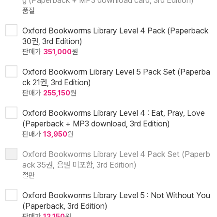
g (Paperback + MP3 download card, 3rd Edition)
품절
Oxford Bookworms Library Level 4 Pack (Paperback
30권, 3rd Edition)
판매가
351,000
원
Oxford Bookworm Library Level 5 Pack Set (Paperba
ck 21권, 3rd Edition)
판매가
255,150
원
Oxford Bookworms Library Level 4 : Eat, Pray, Love
(Paperback + MP3 download, 3rd Edition)
판매가
13,950
원
Oxford Bookworms Library Level 4 Pack Set (Paperb
ack 35권, 음원 미포함, 3rd Edition)
절판
Oxford Bookworms Library Level 5 : Not Without You
(Paperback, 3rd Edition)
판매가
12,150
원