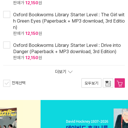
판매가
12,150
원
Oxford Bookworms Library Starter Level : The Girl wit
h Green Eyes (Paperback + MP3 download, 3rd Editio
n)
판매가
12,150
원
Oxford Bookworms Library Starter Level : Drive into
Danger (Paperback + MP3 download, 3rd Edition)
판매가
12,150
원
더보기
전체선택
모두보기