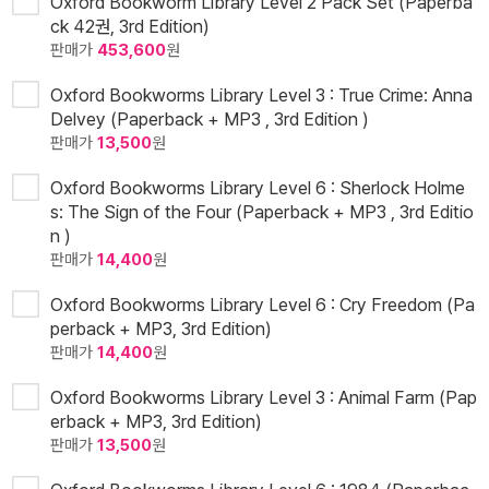
Oxford Bookworm Library Level 2 Pack Set (Paperba
ck 42권, 3rd Edition)
판매가
453,600
원
Oxford Bookworms Library Level 3 : True Crime: Anna
Delvey (Paperback + MP3 , 3rd Edition )
판매가
13,500
원
Oxford Bookworms Library Level 6 : Sherlock Holme
s: The Sign of the Four (Paperback + MP3 , 3rd Editio
n )
판매가
14,400
원
Oxford Bookworms Library Level 6 : Cry Freedom (Pa
perback + MP3, 3rd Edition)
판매가
14,400
원
Oxford Bookworms Library Level 3 : Animal Farm (Pap
erback + MP3, 3rd Edition)
판매가
13,500
원