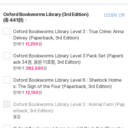
Oxford Bookworms Library (3rd Edition)
신간알림 신청
(총 441권)
Oxford Bookworms Library Level 3 : True Crime: Anna
Delvey (Paperback, 3rd Edition)
판매가
11,250
원
Oxford Bookworms Library Level 3 Pack Set (Paperb
ack 34권, 음원 미포함, 3rd Edition)
판매가
382,500
원
Oxford Bookworms Library Level 6 : Sherlock Holme
s: The Sign of the Four (Paperback, 3rd Edition)
판매가
12,150
원
Oxford Bookworms Library Level 3 : Animal Farm (Pap
erback, 3rd Edition)
품절