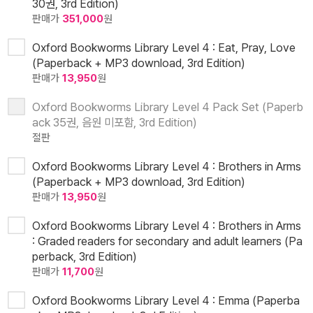
30권, 3rd Edition)
판매가
351,000
원
Oxford Bookworms Library Level 4 : Eat, Pray, Love
(Paperback + MP3 download, 3rd Edition)
판매가
13,950
원
Oxford Bookworms Library Level 4 Pack Set (Paperb
ack 35권, 음원 미포함, 3rd Edition)
절판
Oxford Bookworms Library Level 4 : Brothers in Arms
(Paperback + MP3 download, 3rd Edition)
판매가
13,950
원
Oxford Bookworms Library Level 4 : Brothers in Arms
: Graded readers for secondary and adult learners (Pa
perback, 3rd Edition)
판매가
11,700
원
Oxford Bookworms Library Level 4 : Emma (Paperba