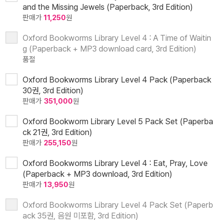
and the Missing Jewels (Paperback, 3rd Edition)
판매가
11,250
원
Oxford Bookworms Library Level 4 : A Time of Waitin
g (Paperback + MP3 download card, 3rd Edition)
품절
Oxford Bookworms Library Level 4 Pack (Paperback
30권, 3rd Edition)
판매가
351,000
원
Oxford Bookworm Library Level 5 Pack Set (Paperba
ck 21권, 3rd Edition)
판매가
255,150
원
Oxford Bookworms Library Level 4 : Eat, Pray, Love
(Paperback + MP3 download, 3rd Edition)
판매가
13,950
원
Oxford Bookworms Library Level 4 Pack Set (Paperb
ack 35권, 음원 미포함, 3rd Edition)