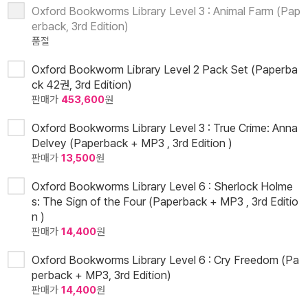
Oxford Bookworms Library Level 3 : Animal Farm (Pap
erback, 3rd Edition)
품절
Oxford Bookworm Library Level 2 Pack Set (Paperba
ck 42권, 3rd Edition)
판매가
453,600
원
Oxford Bookworms Library Level 3 : True Crime: Anna
Delvey (Paperback + MP3 , 3rd Edition )
판매가
13,500
원
Oxford Bookworms Library Level 6 : Sherlock Holme
s: The Sign of the Four (Paperback + MP3 , 3rd Editio
n )
판매가
14,400
원
Oxford Bookworms Library Level 6 : Cry Freedom (Pa
perback + MP3, 3rd Edition)
판매가
14,400
원