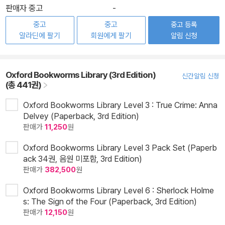
판매자 중고
-
중고
중고
중고 등록
알라딘에 팔기
회원에게 팔기
알림 신청
Oxford Bookworms Library (3rd Edition)
신간알림 신청
(총 441권)
Oxford Bookworms Library Level 3 : True Crime: Anna
Delvey (Paperback, 3rd Edition)
판매가
11,250
원
Oxford Bookworms Library Level 3 Pack Set (Paperb
ack 34권, 음원 미포함, 3rd Edition)
판매가
382,500
원
Oxford Bookworms Library Level 6 : Sherlock Holme
s: The Sign of the Four (Paperback, 3rd Edition)
판매가
12,150
원