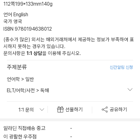
112쪽
199*133mm
140g
언어 English
국가 영국
ISBN 9780194638012
(종수가 많은) 외서는 해외거래처에서 제공하는 정보가 부족하여 표
시하지 못하는 경우가 있습니다.
문의사항은
1:1 상담
을 이용해 주십시오.
주제분류
신간알림 신청
언어학
>
일반
ELT/어학/사전
>
독해
선물하기
공유하기
알라딘 직접배송 중고
-
이 광활한 우주점
-