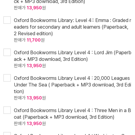
ck + MP3 download, 3rd Edition)
판매가
13,950
원
Oxford Bookworms Library: Level 4:: Emma : Graded r
eaders for secondary and adult learners (Paperback,
2 Revised edition)
판매가
11,700
원
Oxford Bookworms Library Level 4 : Lord Jim (Paperb
ack + MP3 download, 3rd Edition)
판매가
13,950
원
Oxford Bookworms Library Level 4 : 20,000 Leagues
Under The Sea ( Paperback + MP3 download, 3rd Edi
tion)
판매가
13,950
원
Oxford Bookworms Library Level 4 : Three Men in a B
oat (Paperback + MP3 download, 3rd Edition)
판매가
13,950
원