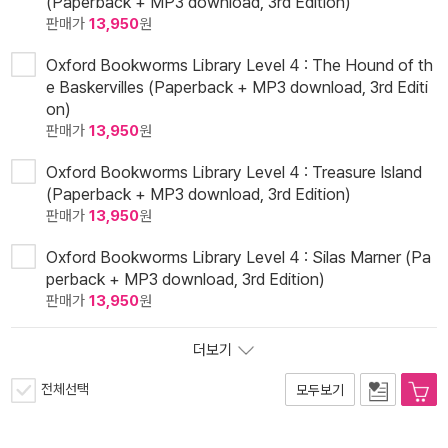
(Paperback + MP3 download, 3rd Edition)
판매가
13,950
원
Oxford Bookworms Library Level 4 : The Hound of th
e Baskervilles (Paperback + MP3 download, 3rd Editi
on)
판매가
13,950
원
Oxford Bookworms Library Level 4 : Treasure Island
(Paperback + MP3 download, 3rd Edition)
판매가
13,950
원
Oxford Bookworms Library Level 4 : Silas Marner (Pa
perback + MP3 download, 3rd Edition)
판매가
13,950
원
더보기
전체선택
모두보기