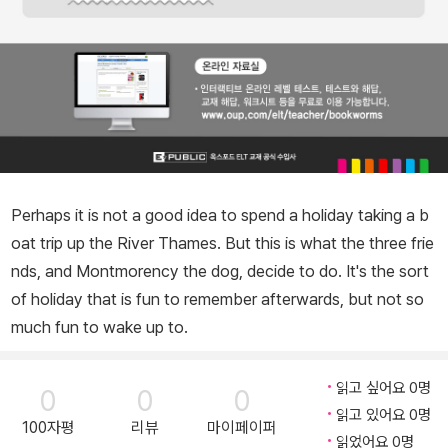
Perhaps it is not a good idea to spend a holiday taking a b
oat trip up the River Thames. But this is what the three frie
nds, and Montmorency the dog, decide to do. It's the sort
of holiday that is fun to remember afterwards, but not so
much fun to wake up to.
읽고 싶어요 0명
0
0
0
읽고 있어요 0명
100자평
리뷰
마이페이퍼
읽었어요 0명