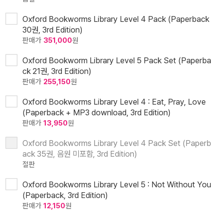
Oxford Bookworms Library Level 4 Pack (Paperback
30권, 3rd Edition)
판매가
351,000
원
Oxford Bookworm Library Level 5 Pack Set (Paperba
ck 21권, 3rd Edition)
판매가
255,150
원
Oxford Bookworms Library Level 4 : Eat, Pray, Love
(Paperback + MP3 download, 3rd Edition)
판매가
13,950
원
Oxford Bookworms Library Level 4 Pack Set (Paperb
ack 35권, 음원 미포함, 3rd Edition)
절판
Oxford Bookworms Library Level 5 : Not Without You
(Paperback, 3rd Edition)
판매가
12,150
원