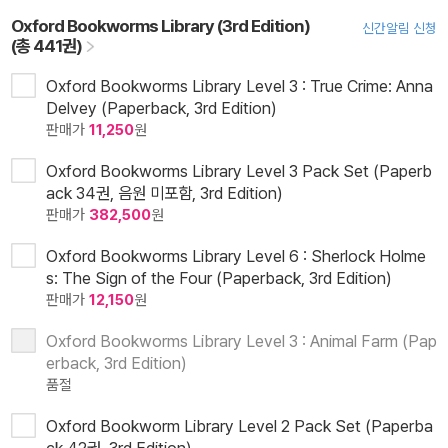
Oxford Bookworms Library (3rd Edition)
신간알림 신청
(총 441권)
Oxford Bookworms Library Level 3 : True Crime: Anna
Delvey (Paperback, 3rd Edition)
판매가
11,250
원
Oxford Bookworms Library Level 3 Pack Set (Paperb
ack 34권, 음원 미포함, 3rd Edition)
판매가
382,500
원
Oxford Bookworms Library Level 6 : Sherlock Holme
s: The Sign of the Four (Paperback, 3rd Edition)
판매가
12,150
원
Oxford Bookworms Library Level 3 : Animal Farm (Pap
erback, 3rd Edition)
품절
Oxford Bookworm Library Level 2 Pack Set (Paperba