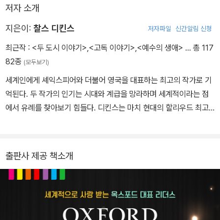
저자 소개
지은이:
찰스 디킨스
저자파일
신간알림 신청
최근작 :
<두 도시 이야기>
,
<고독 이야기>
,
<예수의 생애>
… 총 117
82종
(모두보기)
세계인에게 셰익스피어와 더불어 영국을 대표하는 최고의 작가로 기
억된다. 두 작가의 인기는 시대와 계급을 망라하며 세계적이라는 점
에서 유례를 찾아보기 힘들다. 디킨스는 마치 현대의 할리우드 최고
스타가 누리는 것 같은 대중적 인기를 소설가로서 누렸고, 현대 주요
일간지가 사회 현안에 미치는 영향만큼이나 그의 의견은 사회에 큰
영향을 미쳤다. 디킨스의 탁월성은 대중성과 사회 현안에 대한 성찰
출판사 제공 책소개
에 있다. 디킨스의 대중성은 어린 시절의 경험에 기인한다. 말단 공무
원이었던 그의 아버지는 낙천적 성격으로 돈의 씀씀이가 커서 항상
빚을 졌다. 어린 시절 그는 매번 더 낙후된 곳으로 이사를 다녔고 급기
야 열한 살 때에는 아버지가 채무자 감옥(Debt Prison)에 수감되어
온 가족이 아버지와 함께 감옥에서 1년가량 생활하게 된다. 장남인 그