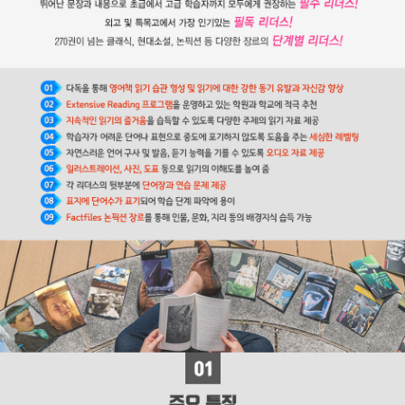
입하는 기자였던 그는 통찰력 있는 시각과 빼어난 문장력을 습득하게
된다. 스물네 살 때부터 자신이 편집위원으로 있는 잡지에 ＜픽윅 문
서＞를 삽화와 함께 기고한다. 중년 신사 픽윅이 영국을 여행하며 겪
는 모험과 인정 넘치는 사건들로 이루어진 이 소설은 픽윅을 일약 영
국 국민이 사랑하는 인물로 만들었다. 디킨스는 같은 시기에 ≪올리
버 트위스트≫를 써서 올리버를 온 국민이 사랑하고 돌보아 주고 싶
은 어린이로 만들었다. 그 후 디킨스는 생애 마지막까지 평균 2년에
장편소설 한 권을 써내는 괴력을 발휘한다. 대표작으로는 ≪크리스마
스 캐럴≫, ≪위대한 유산≫, ≪데이비드 코퍼필드≫, ≪두 도시 이야
기≫, ≪황폐한 집≫, ≪리틀 도릿≫이 있다.