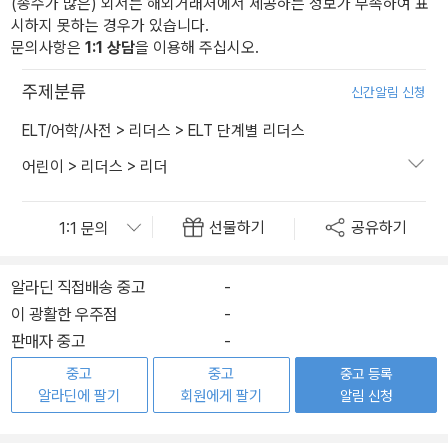
(종수가 많은) 외서는 해외거래처에서 제공하는 정보가 부족하여 표
시하지 못하는 경우가 있습니다.
문의사항은
1:1 상담
을 이용해 주십시오.
주제분류
신간알림 신청
ELT/어학/사전
>
리더스
>
ELT 단계별 리더스
어린이
>
리더스
>
리더
선물하기
공유하기
알라딘 직접배송 중고
-
이 광활한 우주점
-
판매자 중고
-
중고
중고
중고 등록
알라딘에 팔기
회원에게 팔기
알림 신청