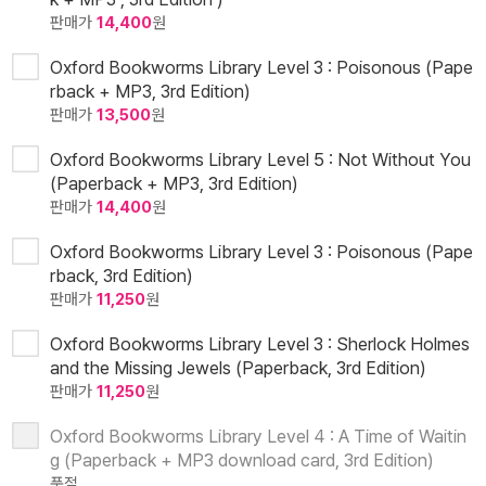
판매가
14,400
원
Oxford Bookworms Library Level 3 : Poisonous (Pape
rback + MP3, 3rd Edition)
판매가
13,500
원
Oxford Bookworms Library Level 5 : Not Without You
(Paperback + MP3, 3rd Edition)
판매가
14,400
원
Oxford Bookworms Library Level 3 : Poisonous (Pape
rback, 3rd Edition)
판매가
11,250
원
Oxford Bookworms Library Level 3 : Sherlock Holmes
and the Missing Jewels (Paperback, 3rd Edition)
판매가
11,250
원
Oxford Bookworms Library Level 4 : A Time of Waitin
g (Paperback + MP3 download card, 3rd Edition)
품절