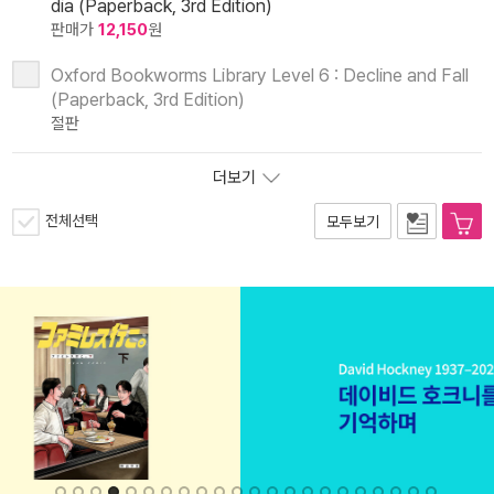
dia (Paperback, 3rd Edition)
판매가
12,150
원
Oxford Bookworms Library Level 6 : Decline and Fall
(Paperback, 3rd Edition)
절판
더보기
전체선택
모두보기