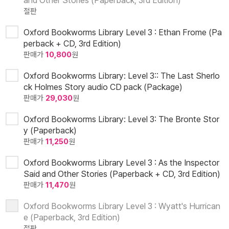
and Other Stories (Paperback, 3rd Edition)
절판
Oxford Bookworms Library Level 3 : Ethan Frome (Pa
perback + CD, 3rd Edition)
판매가
10,800
원
Oxford Bookworms Library: Level 3:: The Last Sherlo
ck Holmes Story audio CD pack (Package)
판매가
29,030
원
Oxford Bookworms Library: Level 3: The Bronte Stor
y (Paperback)
판매가
11,250
원
Oxford Bookworms Library Level 3 : As the Inspector
Said and Other Stories (Paperback + CD, 3rd Edition)
판매가
11,470
원
Oxford Bookworms Library Level 3 : Wyatt's Hurrican
e (Paperback, 3rd Edition)
절판