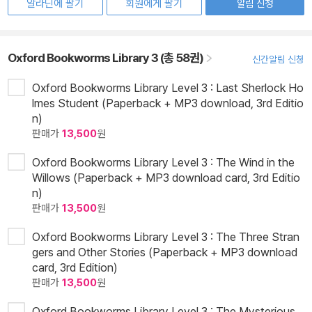
알라딘에 팔기
회원에게 팔기
알림 신청
Oxford Bookworms Library 3 (총 58권)
신간알림 신청
Oxford Bookworms Library Level 3 : Last Sherlock Ho
lmes Student (Paperback + MP3 download, 3rd Editio
n)
판매가
13,500
원
Oxford Bookworms Library Level 3 : The Wind in the
Willows (Paperback + MP3 download card, 3rd Editio
n)
판매가
13,500
원
Oxford Bookworms Library Level 3 : The Three Stran
gers and Other Stories (Paperback + MP3 download
card, 3rd Edition)
판매가
13,500
원
Oxford Bookworms Library Level 3 : The Mysterious