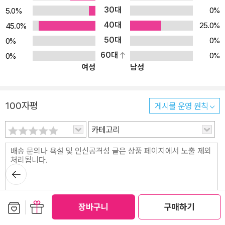
30대
0%
5.0%
40대
25.0%
45.0%
50대
0%
0%
60대
0%
0%
여성
남성
100자평
게시물 운영 원칙
카테고리
뒤로가
기
현재
0
/280byte (한글 140자 이내)
보관함담기
선물하기
장바구니
구매하기
스포일러 포함