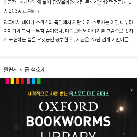
최근작 :
<세상이 왜 물에 잠겼을까?>
,
<킹 쿠>
,
<안녕? 멍멍곰!>
…
총 203종
(모두보기)
영국에서 태어나 스위스와 독일에서 자란 애덤 스토어는 어릴 때부터
이야기와 그림을 무척 좋아했다. 대학교에서 이야기를 그림으로 멋지
게 표현하는 법을 오랫동안 공부한 뒤, 지금은 25년 넘게 어린이들을
위한 재미있는 책을 만들고 있다. 현재는 영국의 바닷가 마을에서 가
족들, 그리고 귀여운 고양이 ‘머레이’와 함께 살며 매일매일 신나는 상
상을 그림으로 옮기고 있다. 쓰고 그린 책으로 『세상이 왜 물에 잠겼
출판사 제공 책소개
을까?』 『안녕? 멍멍곰!』 『킹 쿠』 등이 있다.