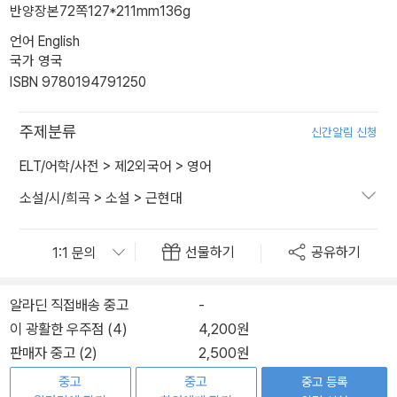
반양장본
72쪽
127*211mm
136g
언어 English
국가 영국
ISBN 9780194791250
주제분류
신간알림 신청
ELT/어학/사전
>
제2외국어
>
영어
소설/시/희곡
>
소설
>
근현대
선물하기
공유하기
알라딘 직접배송 중고
-
이 광활한 우주점 (4)
4,200원
판매자 중고 (2)
2,500원
중고
중고
중고 등록