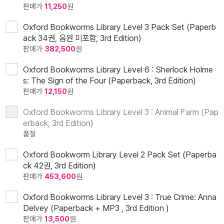
판매가
11,250
원
Oxford Bookworms Library Level 3 Pack Set (Paperb
ack 34권, 음원 미포함, 3rd Edition)
판매가
382,500
원
Oxford Bookworms Library Level 6 : Sherlock Holme
s: The Sign of the Four (Paperback, 3rd Edition)
판매가
12,150
원
Oxford Bookworms Library Level 3 : Animal Farm (Pap
erback, 3rd Edition)
품절
Oxford Bookworm Library Level 2 Pack Set (Paperba
ck 42권, 3rd Edition)
판매가
453,600
원
Oxford Bookworms Library Level 3 : True Crime: Anna
Delvey (Paperback + MP3 , 3rd Edition )
판매가
13,500
원