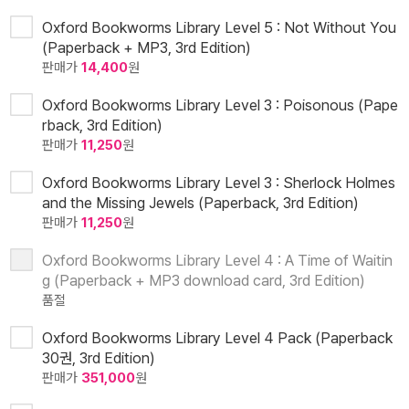
Oxford Bookworms Library Level 5 : Not Without You
(Paperback + MP3, 3rd Edition)
판매가
14,400
원
Oxford Bookworms Library Level 3 : Poisonous (Pape
rback, 3rd Edition)
판매가
11,250
원
Oxford Bookworms Library Level 3 : Sherlock Holmes
and the Missing Jewels (Paperback, 3rd Edition)
판매가
11,250
원
Oxford Bookworms Library Level 4 : A Time of Waitin
g (Paperback + MP3 download card, 3rd Edition)
품절
Oxford Bookworms Library Level 4 Pack (Paperback
30권, 3rd Edition)
판매가
351,000
원