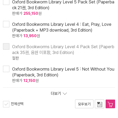
Oxford Bookworm Library Level 5 Pack Set (Paperba
ck 21권, 3rd Edition)
판매가
255,150
원
Oxford Bookworms Library Level 4 : Eat, Pray, Love
(Paperback + MP3 download, 3rd Edition)
판매가
13,950
원
Oxford Bookworms Library Level 4 Pack Set (Paperb
ack 35권, 음원 미포함, 3rd Edition)
절판
Oxford Bookworms Library Level 5 : Not Without You
(Paperback, 3rd Edition)
판매가
12,150
원
더보기
전체선택
모두보기