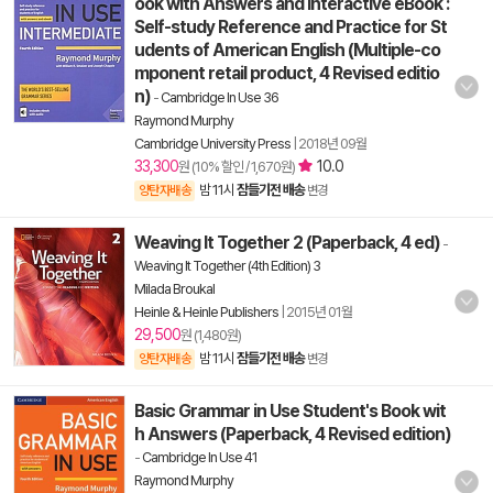
ook with Answers and Interactive eBook :
Self-study Reference and Practice for St
udents of American English (Multiple-co
mponent retail product, 4 Revised editio
n)
-
Cambridge In Use 36
Raymond Murphy
Cambridge University Press
|
2018년 09월
33,300
10.0
원 (10% 할인 / 1,670원)
밤 11시
잠들기전 배송
양탄자배송
변경
Weaving It Together 2 (Paperback, 4 ed)
-
Weaving It Together (4th Edition) 3
Milada Broukal
Heinle & Heinle Publishers
|
2015년 01월
29,500
원 (1,480원)
밤 11시
잠들기전 배송
양탄자배송
변경
Basic Grammar in Use Student's Book wit
h Answers (Paperback, 4 Revised edition)
-
Cambridge In Use 41
Raymond Murphy