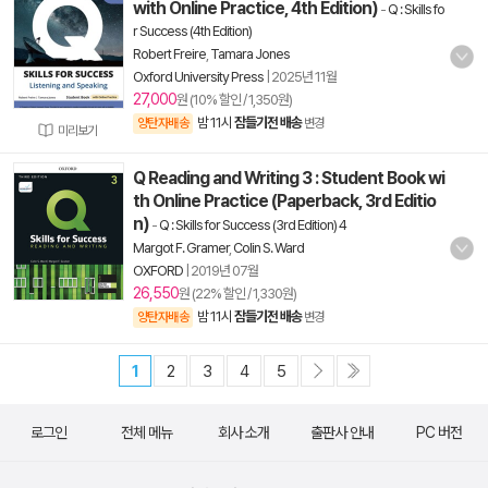
with Online Practice, 4th Edition)
-
Q : Skills fo
r Success (4th Edition)
Robert Freire
,
Tamara Jones
Oxford University Press
|
2025년 11월
27,000
원 (10% 할인 / 1,350원)
밤 11시
잠들기전 배송
양탄자배송
변경
미리보기
Q Reading and Writing 3 : Student Book wi
th Online Practice (Paperback, 3rd Editio
n)
-
Q : Skills for Success (3rd Edition) 4
Margot F. Gramer
,
Colin S. Ward
OXFORD
|
2019년 07월
26,550
원 (22% 할인 / 1,330원)
밤 11시
잠들기전 배송
양탄자배송
변경
1
2
3
4
5
로그인
전체 메뉴
회사 소개
출판사 안내
PC 버전