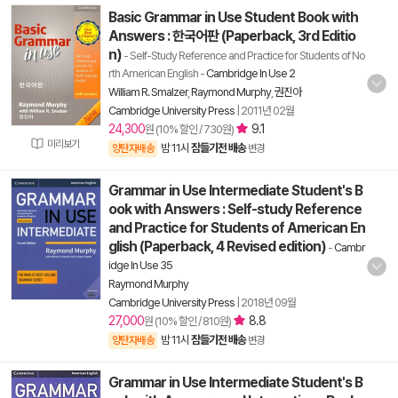
Basic Grammar in Use Student Book with
Answers : 한국어판 (Paperback, 3rd Editio
n)
- Self-Study Reference and Practice for Students of No
rth American English
-
Cambridge In Use 2
William R. Smalzer
,
Raymond Murphy
,
권진아
Cambridge University Press
|
2011년 02월
24,300
9.1
원 (10% 할인 / 730원)
미리보기
밤 11시
잠들기전 배송
양탄자배송
변경
Grammar in Use Intermediate Student's B
ook with Answers : Self-study Reference
and Practice for Students of American En
glish (Paperback, 4 Revised edition)
-
Cambr
idge In Use 35
Raymond Murphy
Cambridge University Press
|
2018년 09월
27,000
8.8
원 (10% 할인 / 810원)
밤 11시
잠들기전 배송
양탄자배송
변경
Grammar in Use Intermediate Student's B