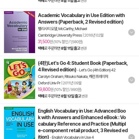
택배
로 주문하면
8월 11일 출고
변경
Academic Vocabulary in Use Edition with
Answers (Paperback, 2 Revised edition)
펠리시티 오델
,
McCarthy, Michael
Cambridge University Press
|
2016년 02월
31,500
원 (10% 할인 / 1,580원)
택배
로 주문하면
8월 11일 출고
변경
(4판)Let's Go 4: Student Book (Paperback,
4 Revised edition)
-
Let's Go (4th Edition) 42
Carolyn Graham
,
Ritsuko Nakata
,
캐런 프레이저
Oxford Univ Pr
|
2011년 09월
19,800
원 (10% 할인 / 990원)
택배
로 주문하면
8월 12일 출고
변경
English Vocabulary in Use: Advanced Boo
k with Answers and Enhanced eBook : Vo
cabulary Reference and Practice (Multipl
e-component retail product, 3 Revised ed
ition)
-
English Vocabulary in Use 4