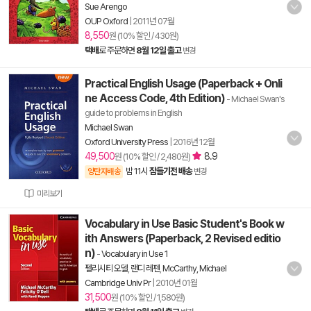
Sue Arengo
OUP Oxford
|
2011년 07월
8,550
원 (10% 할인 / 430원)
택배
로 주문하면
8월 12일 출고
변경
Practical English Usage (Paperback + Onli
ne Access Code, 4th Edition)
- Michael Swan's
guide to problems in English
Michael Swan
Oxford University Press
|
2016년 12월
49,500
8.9
원 (10% 할인 / 2,480원)
밤 11시
잠들기전 배송
양탄자배송
변경
미리보기
Vocabulary in Use Basic Student's Book w
ith Answers (Paperback, 2 Revised editio
n)
-
Vocabulary in Use 1
펠리시티 오델
,
랜디 레펜
,
McCarthy, Michael
Cambridge Univ Pr
|
2010년 01월
31,500
원 (10% 할인 / 1,580원)