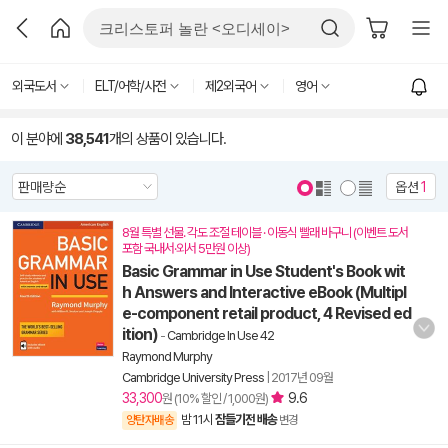
외국도서
ELT/어학/사전
제2외국어
영어
이 분야에
38,541
개의 상품이 있습니다.
옵션
1
8월 특별 선물. 각도 조절 테이블 · 이동식 빨래 바구니 (이벤트 도서
포함 국내서·외서 5만원 이상)
Basic Grammar in Use Student's Book wit
h Answers and Interactive eBook (Multipl
e-component retail product, 4 Revised ed
ition)
-
Cambridge In Use 42
Raymond Murphy
Cambridge University Press
|
2017년 09월
33,300
9.6
원 (10% 할인 / 1,000원)
밤 11시
잠들기전 배송
양탄자배송
변경