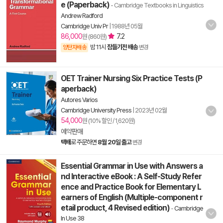
e (Paperback)
- Cambridge Textbooks in Linguistics
Andrew Radford
Cambridge Univ Pr
|
1988년 05월
86,000
7.2
원 (860원)
밤 11시
잠들기전 배송
양탄자배송
변경
OET Trainer Nursing Six Practice Tests (P
aperback)
Autores Varios
Cambridge University Press
|
2023년 02월
54,000
원 (10% 할인 / 1,620원)
예약판매
택배
로 주문하면
8월 20일 출고
변경
Essential Grammar in Use with Answers a
nd Interactive eBook : A Self-Study Refer
ence and Practice Book for Elementary L
earners of English (Multiple-component r
etail product, 4 Revised edition)
-
Cambridge
In Use 38