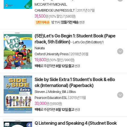
MCCARTHY MICHAEL
CAMBRIDGE UNI PRESS ELT
|
2017년 07월
31,500
원 (10% 할인 / 1,580원)
밤 11시
잠들기전 배송
양탄자배송
변경
(5판)Let's Go Begin 1: Student Book (Pape
rback, 5th Edition)
-
Let's Go (5th Edition) 1
Nakata
Oxford University Press
|
2018년 05월
19,800
원 (10% 할인 / 990원)
택배
로 주문하면
8월 12일 출고
변경
Side by Side Extra 1 Student's Book & eBo
ok (International) (Paperback)
Steven J. Molinsky
,
Bill J. Bliss
Pearson Education ESL
|
2015년 11월
33,000
원 (1,650원)
택배
로 주문하면
8월 12일 출고
변경
Q Listening and Speaking 4 (Studnet Book