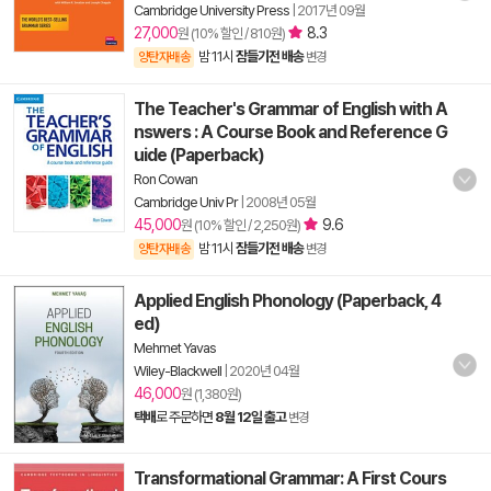
Cambridge University Press
|
2017년 09월
27,000
8.3
원 (10% 할인 / 810원)
밤 11시
잠들기전 배송
양탄자배송
변경
The Teacher's Grammar of English with A
nswers : A Course Book and Reference G
uide (Paperback)
Ron Cowan
Cambridge Univ Pr
|
2008년 05월
45,000
9.6
원 (10% 할인 / 2,250원)
밤 11시
잠들기전 배송
양탄자배송
변경
Applied English Phonology (Paperback, 4
ed)
Mehmet Yavas
Wiley-Blackwell
|
2020년 04월
46,000
원 (1,380원)
택배
로 주문하면
8월 12일 출고
변경
Transformational Grammar: A First Cours