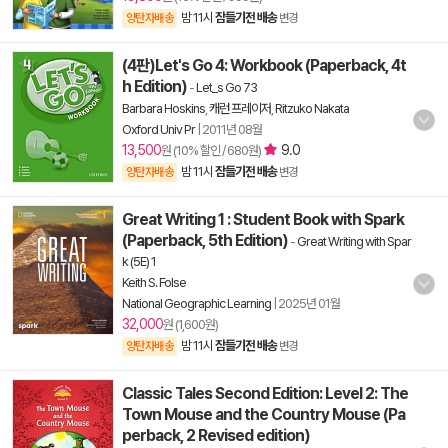
밤 11시
잠들기전 배송
양탄자배송
변경
(4판)Let's Go 4: Workbook (Paperback, 4t
h Edition)
-
Let_s Go 73
Barbara Hoskins
,
캐런 프레이저
,
Ritzuko Nakata
Oxford Univ Pr
|
2011년 08월
13,500
9.0
원 (10% 할인 / 680원)
밤 11시
잠들기전 배송
양탄자배송
변경
Great Writing 1 : Student Book with Spark
(Paperback, 5th Edition)
-
Great Writing with Spar
k (5E) 1
Keith S. Folse
National Geographic Learning
|
2025년 01월
32,000
원 (1,600원)
밤 11시
잠들기전 배송
양탄자배송
변경
Classic Tales Second Edition: Level 2: The
Town Mouse and the Country Mouse (Pa
perback, 2 Revised edition)