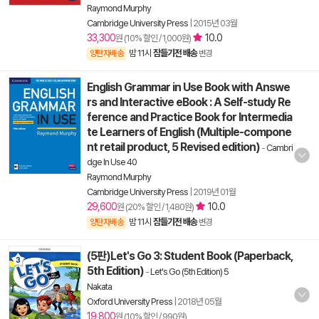
Raymond Murphy
Cambridge University Press
|
2015년 03월
33,300
10.0
원 (10% 할인 / 1,000원)
밤 11시
잠들기전 배송
양탄자배송
변경
English Grammar in Use Book with Answe
rs and Interactive eBook : A Self-study Re
ference and Practice Book for Intermedia
te Learners of English (Multiple-compone
nt retail product, 5 Revised edition)
-
Cambri
dge In Use 40
Raymond Murphy
Cambridge University Press
|
2019년 01월
29,600
10.0
원 (20% 할인 / 1,480원)
밤 11시
잠들기전 배송
양탄자배송
변경
(5판)Let's Go 3: Student Book (Paperback,
5th Edition)
-
Let's Go (5th Edition) 5
Nakata
Oxford University Press
|
2018년 05월
19,800
원 (10% 할인 / 990원)