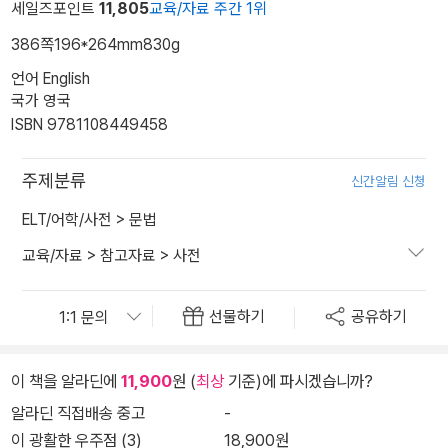
세일즈포인트
11,805
교육/자료 주간 1위
386쪽
196*264mm
830g
언어 English
국가 영국
ISBN 9781108449458
주제분류
신간알림 신청
ELT/어학/사전
>
문법
교육/자료
>
참고자료
>
사전
선물하기
공유하기
이 책을 알라딘에
11,900
원 (
최상
기준)에 파시겠습니까?
알라딘 직접배송 중고
-
이 광활한 우주점 (3)
18,900원