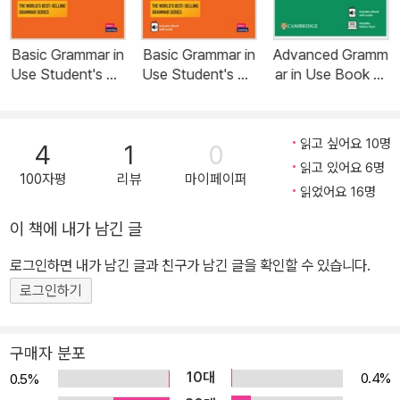
Basic Grammar in
Basic Grammar in
Advanced Gramm
Use Student's Bo
Use Student's Bo
ar in Use Book wi
ok with Answers
ok with Answers
th Answers and e
(Paperback, 4 Re
and Interactive e
Book and Online
vised edition)
Book (Multiple-c
Test (Multiple-co
읽고 싶어요 10명
4
1
0
omponent retail p
mponent retail pr
읽고 있어요 6명
roduct, 4 Revised
oduct, 4 Revised
100자평
리뷰
마이페이퍼
edition)
edition)
읽었어요 16명
이 책에 내가 남긴 글
로그인하면 내가 남긴 글과 친구가 남긴 글을 확인할 수 있습니다.
로그인하기
구매자 분포
10대
0.4%
0.5%