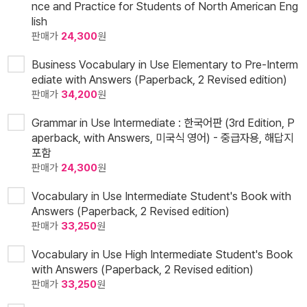
nce and Practice for Students of North American Eng
lish
판매가
24,300
원
Business Vocabulary in Use Elementary to Pre-Interm
ediate with Answers (Paperback, 2 Revised edition)
판매가
34,200
원
Grammar in Use Intermediate : 한국어판 (3rd Edition, P
aperback, with Answers, 미국식 영어) - 중급자용, 해답지
포함
판매가
24,300
원
Vocabulary in Use Intermediate Student's Book with
Answers (Paperback, 2 Revised edition)
판매가
33,250
원
Vocabulary in Use High Intermediate Student's Book
with Answers (Paperback, 2 Revised edition)
판매가
33,250
원