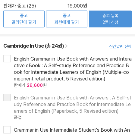
판매자 중고 (25)
19,000원
중고
중고
중고 등록
알라딘에 팔기
회원에게 팔기
알림 신청
Cambridge In Use (총 24권)
신간알림 신청
English Grammar in Use Book with Answers and Intera
ctive eBook : A Self-study Reference and Practice B
ook for Intermediate Learners of English (Multiple-co
mponent retail product, 5 Revised edition)
판매가
29,600
원
English Grammar in Use Book with Answers : A Self-st
udy Reference and Practice Book for Intermediate Le
arners of English (Paperback, 5 Revised edition)
품절
Grammar in Use Intermediate Student's Book with An