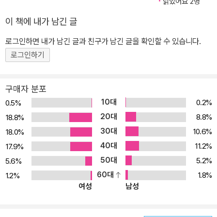
edition)
Learners of Englis
읽었어요 2명
h (Multiple-comp
이 책에 내가 남긴 글
onent retail produ
ct, 4 Revised editi
로그인하면 내가 남긴 글과 친구가 남긴 글을 확인할 수 있습니다.
on)
로그인하기
구매자 분포
10대
0.2%
0.5%
20대
8.8%
18.8%
30대
10.6%
18.0%
40대
11.2%
17.9%
50대
5.2%
5.6%
60대
1.8%
1.2%
여성
남성