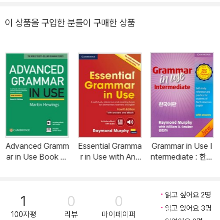
이 상품을 구입한 분들이 구매한 상품
Advanced Gramm
Essential Gramma
Grammar in Use I
ar in Use Book wi
r in Use with Ans
ntermediate : 한국
th Answers and e
wers and Interacti
어판 (3rd Edition,
Book and Online
ve eBook : A Self
Paperback, with
Test (Multiple-co
-Study Referenc
Answers, 미국식 영
읽고 싶어요 2명
1
0
0
mponent retail pr
e and Practice Bo
어)
읽고 있어요 3명
oduct, 4 Revised
ok for Elementary
100자평
리뷰
마이페이퍼