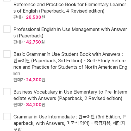
Reference and Practice Book for Elementary Learner
s of English (Paperback, 4 Revised edition)
판매가
28,500
원
Professional English in Use Management with Answer
s (Paperback)
판매가
42,750
원
Basic Grammar in Use Student Book with Answers :
한국어판 (Paperback, 3rd Edition) - Self-Study Refere
nce and Practice for Students of North American Eng
lish
판매가
24,300
원
Business Vocabulary in Use Elementary to Pre-Interm
ediate with Answers (Paperback, 2 Revised edition)
판매가
34,200
원
Grammar in Use Intermediate : 한국어판 (3rd Edition, P
aperback, with Answers, 미국식 영어) - 중급자용, 해답지
포함