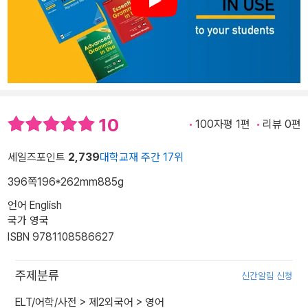
Play
10
100자평 1편
리뷰 0편
세일즈포인트
2,739
대학교재 주간 17위
396쪽
196*262mm
885g
언어 English
국가 영국
ISBN 9781108586627
주제분류
신간알림 신청
ELT/어학/사전
>
제2외국어
>
영어