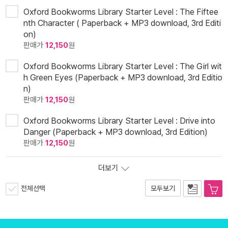
Oxford Bookworms Library Starter Level : The Fiftee
nth Character ( Paperback + MP3 download, 3rd Editi
on)
판매가
12,150
원
Oxford Bookworms Library Starter Level : The Girl wit
h Green Eyes (Paperback + MP3 download, 3rd Editio
n)
판매가
12,150
원
Oxford Bookworms Library Starter Level : Drive into
Danger (Paperback + MP3 download, 3rd Edition)
판매가
12,150
원
더보기
전체선택
모두보기