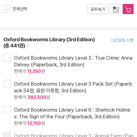
전체선택
모두보기
Oxford Bookworms Library (3rd Edition)
신간알림 신청
(총 441권)
Oxford Bookworms Library Level 3 : True Crime: Anna
Delvey (Paperback, 3rd Edition)
판매가
11,250
원
Oxford Bookworms Library Level 3 Pack Set (Paperb
ack 34권, 음원 미포함, 3rd Edition)
판매가
382,500
원
Oxford Bookworms Library Level 6 : Sherlock Holme
s: The Sign of the Four (Paperback, 3rd Edition)
판매가
12,150
원
Oxford Bookworms Library Level 3 : Animal Farm (Pap