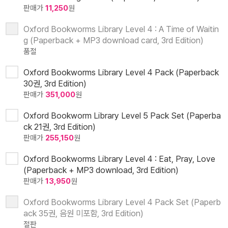
판매가
11,250
원
Oxford Bookworms Library Level 4 : A Time of Waitin
g (Paperback + MP3 download card, 3rd Edition)
품절
Oxford Bookworms Library Level 4 Pack (Paperback
30권, 3rd Edition)
판매가
351,000
원
Oxford Bookworm Library Level 5 Pack Set (Paperba
ck 21권, 3rd Edition)
판매가
255,150
원
Oxford Bookworms Library Level 4 : Eat, Pray, Love
(Paperback + MP3 download, 3rd Edition)
판매가
13,950
원
Oxford Bookworms Library Level 4 Pack Set (Paperb
ack 35권, 음원 미포함, 3rd Edition)
절판