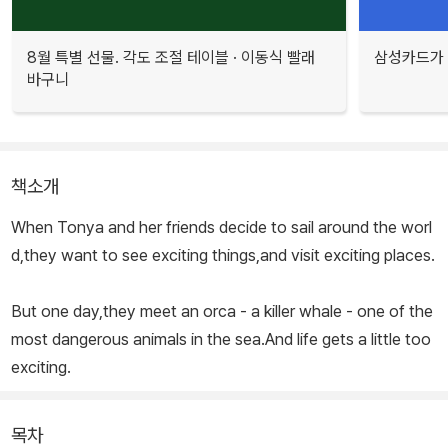
8월 특별 선물. 각도 조절 테이블 · 이동식 빨래
삼성카드가 
바구니
책소개
When Tonya and her friends decide to sail around the worl
d,they want to see exciting things,and visit exciting places.
But one day,they meet an orca - a killer whale - one of the
most dangerous animals in the sea.And life gets a little too
exciting.
목차