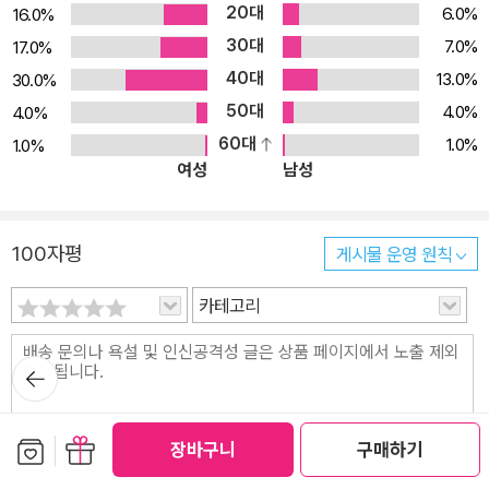
20대
6.0%
16.0%
30대
7.0%
17.0%
40대
13.0%
30.0%
50대
4.0%
4.0%
60대
1.0%
1.0%
여성
남성
100자평
게시물 운영 원칙
카테고리
뒤로가
기
보관함담기
선물하기
장바구니
구매하기
현재
0
/280byte (한글 140자 이내)