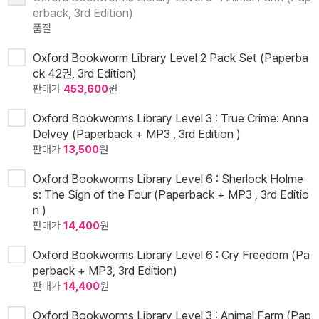
erback, 3rd Edition)
품절
Oxford Bookworm Library Level 2 Pack Set (Paperba
ck 42권, 3rd Edition)
판매가
453,600
원
Oxford Bookworms Library Level 3 : True Crime: Anna
Delvey (Paperback + MP3 , 3rd Edition )
판매가
13,500
원
Oxford Bookworms Library Level 6 : Sherlock Holme
s: The Sign of the Four (Paperback + MP3 , 3rd Editio
n )
판매가
14,400
원
Oxford Bookworms Library Level 6 : Cry Freedom (Pa
perback + MP3, 3rd Edition)
판매가
14,400
원
Oxford Bookworms Library Level 3 : Animal Farm (Pap