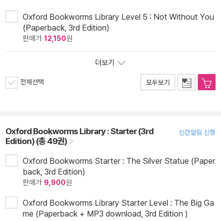
Oxford Bookworms Library Level 5 : Not Without You
(Paperback, 3rd Edition)
판매가
12,150
원
더보기
전체선택
모두보기
Oxford Bookworms Library : Starter (3rd
신간알림 신청
Edition) (총 49권)
Oxford Bookworms Starter : The Silver Statue (Paper
back, 3rd Edition)
판매가
9,900
원
Oxford Bookworms Library Starter Level : The Big Ga
me (Paperback + MP3 download, 3rd Edition )