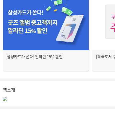
삼성카드가 쏜다! 알라딘 15% 할인
[외국도서 쿠
책소개