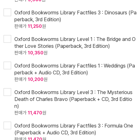
Oxford Bookworms Library Factfiles 3 : Dinosaurs (Pa
perback, 3rd Edition)
판매가
11,250
원
Oxford Bookworms Library Level 1 : The Bridge and O
ther Love Stories (Paperback, 3rd Edition)
판매가
10,350
원
Oxford Bookworms Library Factfiles 1 : Weddings (Pa
perback + Audio CD, 3rd Edition)
판매가
10,200
원
Oxford Bookworms Library Level 3 : The Mysterious
Death of Charles Bravo (Paperback + CD, 3rd Editio
n)
판매가
11,470
원
Oxford Bookworms Library Factfiles 3 : Formula One
(Paperback + Audio CD, 3rd Edition)
판매가
11,470
원