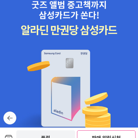
뒤로가
기
보관함담기