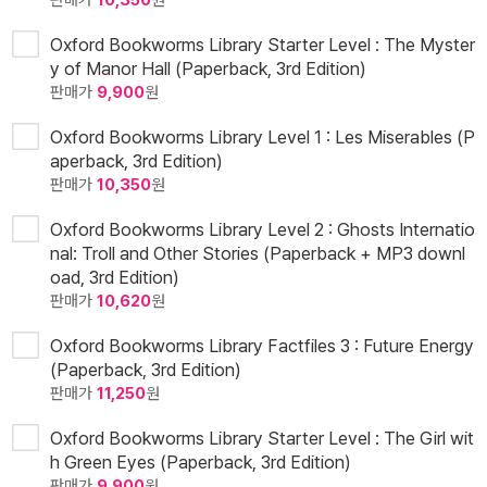
판매가
10,350
원
Oxford Bookworms Library Starter Level : The Myster
y of Manor Hall (Paperback, 3rd Edition)
판매가
9,900
원
Oxford Bookworms Library Level 1 : Les Miserables (P
aperback, 3rd Edition)
판매가
10,350
원
Oxford Bookworms Library Level 2 : Ghosts Internatio
nal: Troll and Other Stories (Paperback + MP3 downl
oad, 3rd Edition)
판매가
10,620
원
Oxford Bookworms Library Factfiles 3 : Future Energy
(Paperback, 3rd Edition)
판매가
11,250
원
Oxford Bookworms Library Starter Level : The Girl wit
h Green Eyes (Paperback, 3rd Edition)
판매가
9,900
원