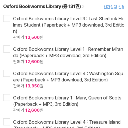
Oxford Bookworms Library (총 131권)
신간알림 신청
Oxford Bookworms Library Level 3 : Last Sherlock Ho
lmes Student (Paperback + MP3 download, 3rd Editio
n)
판매가
13,500
원
Oxford Bookworms Library Level 1 : Remember Miran
da (Paperback + MP3 download, 3rd Edition)
판매가
12,600
원
Oxford Bookworms Library Level 4 : Washington Squ
are (Paperback + MP3 download, 3rd Edition)
판매가
13,950
원
Oxford Bookworms Library 1 : Mary, Queen of Scots
(Paperback + MP3, 3rd Edition)
판매가
12,600
원
Oxford Bookworms Library Level 4 : Treasure Island