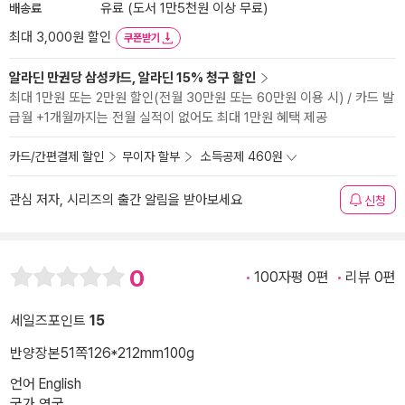
배송료
유료 (도서 1만5천원 이상 무료)
최대 3,000원 할인
쿠폰받기
알라딘 만권당 삼성카드, 알라딘 15% 청구 할인
최대 1만원 또는 2만원 할인(전월 30만원 또는 60만원 이용 시) / 카드 발
급월 +1개월까지는 전월 실적이 없어도 최대 1만원 혜택 제공
카드/간편결제 할인
무이자 할부
소득공제 460원
관심 저자, 시리즈의 출간 알림을 받아보세요
신청
0
100자평 0편
리뷰 0편
세일즈포인트
15
반양장본
51쪽
126*212mm
100g
언어 English
국가 영국