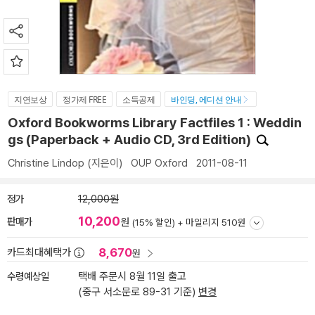
지연보상
정가제 FREE
소득공제
바인딩, 에디션 안내
Oxford Bookworms Library Factfiles 1 : Weddin
gs (Paperback + Audio CD, 3rd Edition)
Christine Lindop
(지은이)
OUP Oxford
2011-08-11
정가
12,000원
10,200
판매가
원
(15% 할인) +
마일리지 510원
8,670
카드최대혜택가
원
수령예상일
택배 주문시 8월 11일 출고
(중구 서소문로 89-31 기준)
변경