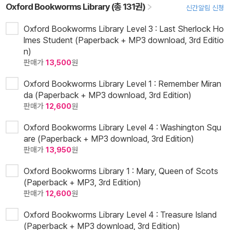
Oxford Bookworms Library (총 131권)
신간알림 신청
Oxford Bookworms Library Level 3 : Last Sherlock Ho
lmes Student (Paperback + MP3 download, 3rd Editio
n)
판매가
13,500
원
Oxford Bookworms Library Level 1 : Remember Miran
da (Paperback + MP3 download, 3rd Edition)
판매가
12,600
원
Oxford Bookworms Library Level 4 : Washington Squ
are (Paperback + MP3 download, 3rd Edition)
판매가
13,950
원
Oxford Bookworms Library 1 : Mary, Queen of Scots
(Paperback + MP3, 3rd Edition)
판매가
12,600
원
Oxford Bookworms Library Level 4 : Treasure Island
(Paperback + MP3 download, 3rd Edition)