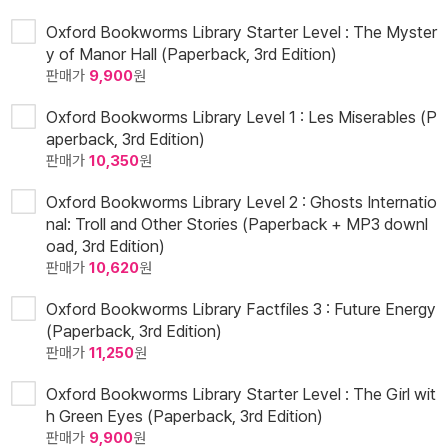
Oxford Bookworms Library Starter Level : The Myster
y of Manor Hall (Paperback, 3rd Edition)
판매가
9,900
원
Oxford Bookworms Library Level 1 : Les Miserables (P
aperback, 3rd Edition)
판매가
10,350
원
Oxford Bookworms Library Level 2 : Ghosts Internatio
nal: Troll and Other Stories (Paperback + MP3 downl
oad, 3rd Edition)
판매가
10,620
원
Oxford Bookworms Library Factfiles 3 : Future Energy
(Paperback, 3rd Edition)
판매가
11,250
원
Oxford Bookworms Library Starter Level : The Girl wit
h Green Eyes (Paperback, 3rd Edition)
판매가
9,900
원