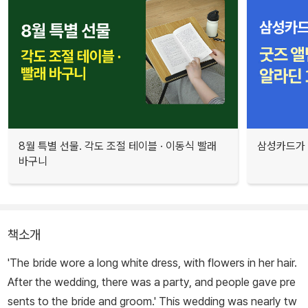
8월 특별 선물. 각도 조절 테이블 · 이동식 빨래
삼성카드가 
바구니
책소개
'The bride wore a long white dress, with flowers in her hair.
After the wedding, there was a party, and people gave pre
sents to the bride and groom.' This wedding was nearly tw