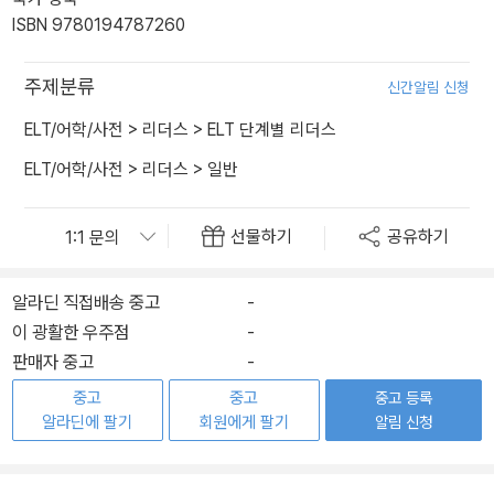
ISBN 9780194787260
주제분류
신간알림 신청
ELT/어학/사전
>
리더스
>
ELT 단계별 리더스
ELT/어학/사전
>
리더스
>
일반
선물하기
공유하기
알라딘 직접배송 중고
-
이 광활한 우주점
-
판매자 중고
-
중고
중고
중고 등록
알라딘에 팔기
회원에게 팔기
알림 신청