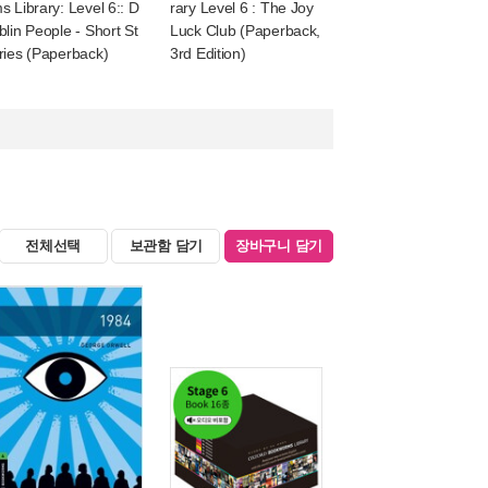
s Library: Level 6:: D
rary Level 6 : The Joy
blin People - Short St
Luck Club (Paperback,
ries (Paperback)
3rd Edition)
전체선택
보관함 담기
장바구니 담기