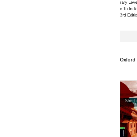
rary Leve
e To Indi
3rd Editi
Oxford 