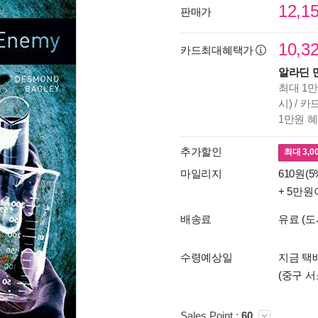
12,1
판매가
10,3
카드최대혜택가
알라딘 
최대 1만
시) / 
1만원 
추가할인
최대
3,0
마일리지
610원(5
+ 5만원
배송료
유료 (도
수령예상일
지금 택배
(중구 서
Sales Point :
60