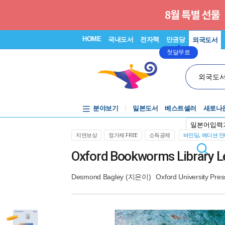
HOME
국내도서
전자책
만권당
외국도서
첫달무료
외국도
분야보기
일본도서
베스트셀러
새로나
일본어입력
지연보상
정가제 FREE
소득공제
바인딩, 에디션 
Oxford Bookworms Library Le
Desmond Bagley
(지은이)
Oxford University Pres