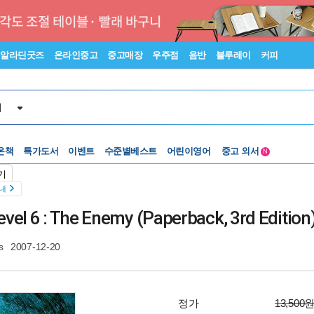
알라딘굿즈
온라인중고
중고매장
우주점
음반
블루레이
커피
서
수준별베스트
중고 외서
온책
특가도서
이벤트
Lexile®
어린이영어
5백원부터
N
수준별베스트
중고 외서
기
안내
vel 6 : The Enemy (Paperback, 3rd Edition
s
2007-12-20
정가
13,500