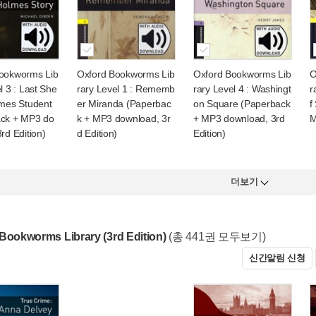
ookworms Lib
Oxford Bookworms Lib
Oxford Bookworms Lib
O
l 3 : Last She
rary Level 1 : Rememb
rary Level 4 : Washingt
r
lmes Student
er Miranda (Paperbac
on Square (Paperback
f
ck + MP3 do
k + MP3 download, 3r
+ MP3 download, 3rd
M
rd Edition)
d Edition)
Edition)
더보기
Bookworms Library (3rd Edition)
(총 441권 모두보기)
신간알림 신청