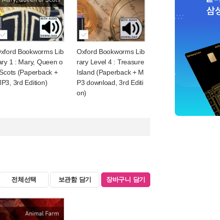
xford Bookworms Lib
Oxford Bookworms Lib
ary 1 : Mary, Queen o
rary Level 4 : Treasure
 Scots (Paperback +
Island (Paperback + M
P3, 3rd Edition)
P3 download, 3rd Editi
on)
전체선택
보관함 담기
장바구니 담기