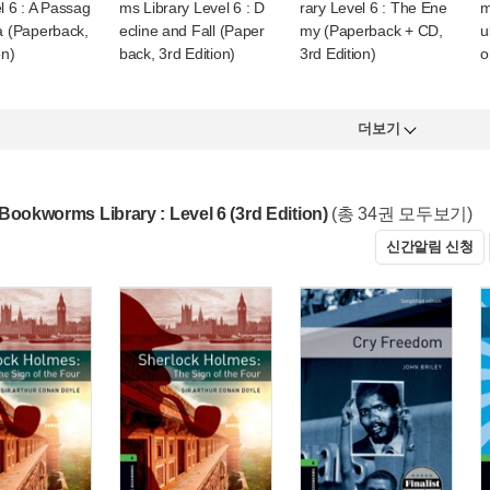
l 6 : A Passag
ms Library Level 6 : D
rary Level 6 : The Ene
m
a (Paperback,
ecline and Fall (Paper
my (Paperback + CD,
u
on)
back, 3rd Edition)
3rd Edition)
o
더보기
Bookworms Library : Level 6 (3rd Edition)
(총 34권 모두보기)
신간알림 신청