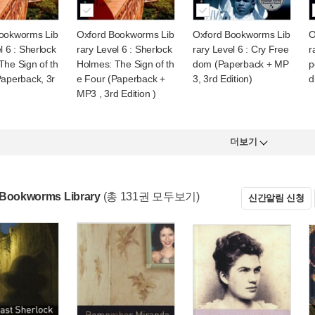
ookworms Lib
Oxford Bookworms Lib
Oxford Bookworms Lib
O
l 6 : Sherlock
rary Level 6 : Sherlock
rary Level 6 : Cry Free
r
The Sign of th
Holmes: The Sign of th
dom (Paperback + MP
p
Paperback, 3r
e Four (Paperback +
3, 3rd Edition)
d
)
MP3 , 3rd Edition )
더보기
 Bookworms Library
(총 131권 모두보기)
신간알림 신청