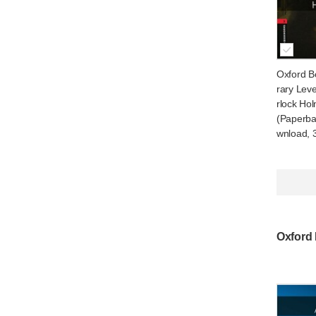
Oxford B
rary Leve
rlock Ho
(Paperba
wnload, 3
Oxford 