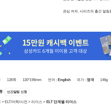
관심 저자, 시리즈의 출간 알
본
128쪽
130*198mm
언어 :
English
국가 :
영국
146g
류
신간알림 신청
서
>
ELT/어학/사전
>
리더스
>
ELT 단계별 리더스