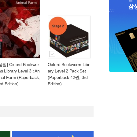
품절] Oxford Bookwor
Oxford Bookworm Libr
s Library Level 3 : An
ary Level 2 Pack Set
mal Farm (Paperback,
(Paperback 42권, 3rd
rd Edition)
Edition)