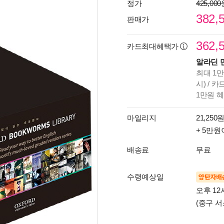
정가
425,00
382,
판매가
362,
카드최대혜택가
알라딘 
최대 1만
시) / 
1만원 
마일리지
21,250원
+ 5만원
배송료
무료
수령예상일
양탄자배
오후 12
(중구 서