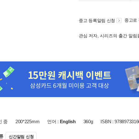
중고로
중고 등록알림 신청
관심 저자, 시리즈의 출간 알
인 중
200*225mm
언어 :
English
360g
ISBN : 9788973316
류
신간알림 신청