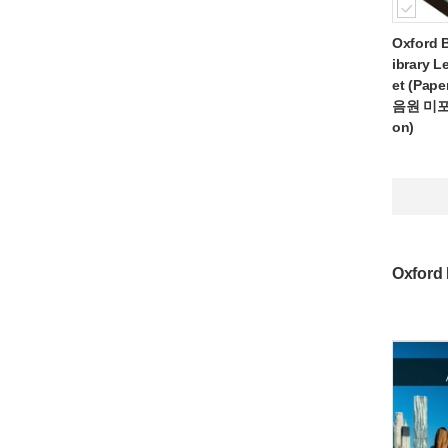
Oxford 
ibrary L
et (Pap
음원 미포함,
on)
Oxford 