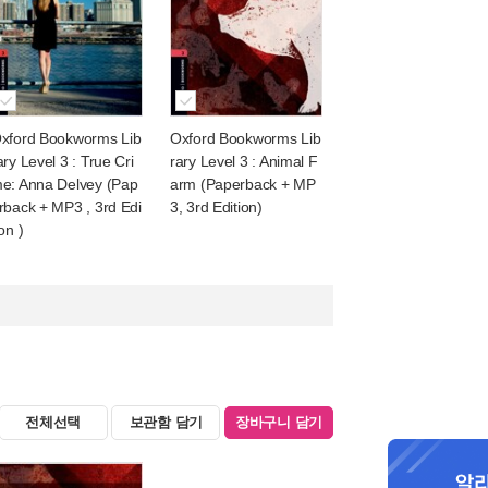
xford Bookworms Lib
Oxford Bookworms Lib
ary Level 3 : True Cri
rary Level 3 : Animal F
e: Anna Delvey (Pap
arm (Paperback + MP
rback + MP3 , 3rd Edi
3, 3rd Edition)
ion )
전체선택
보관함 담기
장바구니 담기