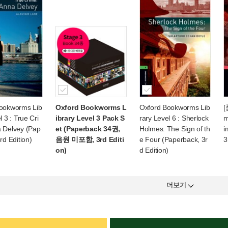
ookworms Lib
Oxford Bookworms L
Oxford Bookworms Lib
[
l 3 : True Cri
ibrary Level 3 Pack S
rary Level 6 : Sherlock
m
 Delvey (Pap
et (Paperback 34권,
Holmes: The Sign of th
i
rd Edition)
음원 미포함, 3rd Editi
e Four (Paperback, 3r
3
on)
d Edition)
더보기