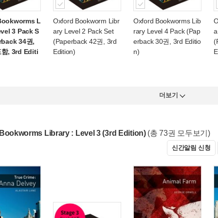
Bookworms L
Oxford Bookworm Libr
Oxford Bookworms Lib
O
evel 3 Pack S
ary Level 2 Pack Set
rary Level 4 Pack (Pap
a
erback 34권,
(Paperback 42권, 3rd
erback 30권, 3rd Editio
(
 3rd Editi
Edition)
n)
E
더보기
Bookworms Library : Level 3 (3rd Edition)
(총 73권 모두보기)
신간알림 신청