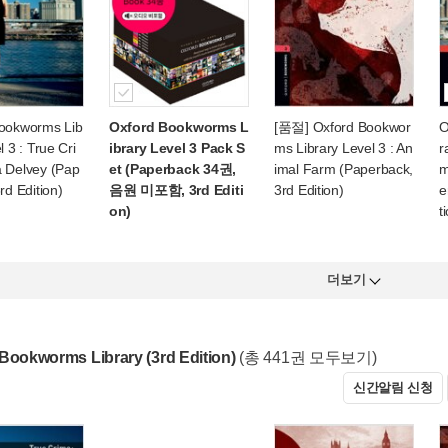
ookworms Lib
Oxford Bookworms L
[품절] Oxford Bookwor
O
l 3 : True Cri
ibrary Level 3 Pack S
ms Library Level 3 : An
r
 Delvey (Pap
et (Paperback 34권,
imal Farm (Paperback,
m
rd Edition)
음원 미포함, 3rd Editi
3rd Edition)
e
on)
t
더보기
Bookworms Library (3rd Edition)
(총 441권 모두보기)
신간알림 신청