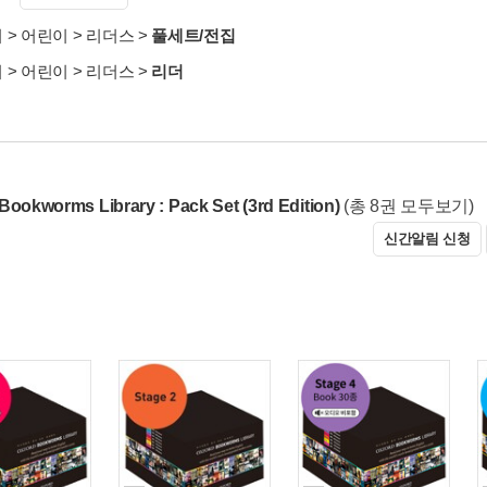
서
>
어린이
>
리더스
>
풀세트/전집
서
>
어린이
>
리더스
>
리더
Bookworms Library : Pack Set (3rd Edition)
(총 8권 모두보기)
신간알림 신청