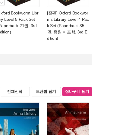
xford Bookworm Libr
[절판] Oxford Bookwor
ry Level 5 Pack Set
ms Library Level 4 Pac
Paperback 21권, 3rd
k Set (Paperback 35
dition)
권, 음원 미포함, 3rd E
dition)
전체선택
보관함 담기
장바구니 담기