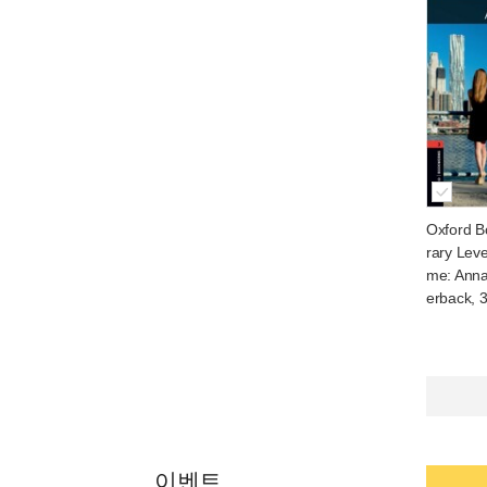
Oxford B
rary Leve
me: Anna
erback, 3
이벤트