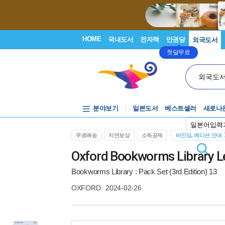
HOME
국내도서
전자책
만권당
외국도서
첫달무료
외국도
분야보기
일본도서
베스트셀러
새로나
일본어입력
무료배송
지연보상
소득공제
바인딩, 에디션 안내
Oxford Bookworms Library L
Bookworms Library : Pack Set (3rd Edition) 13
OXFORD
2024-02-26