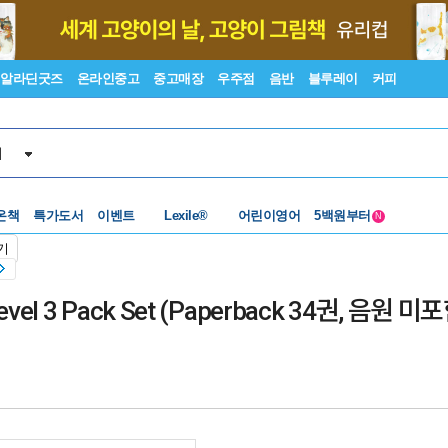
알라딘굿즈
온라인중고
중고매장
우주점
음반
블루레이
커피
서
수준별베스트
중고 외서
온책
특가도서
이벤트
Lexile®
어린이영어
5백원부터
N
수준별베스트
중고 외서
기
evel 3 Pack Set (Paperback 34권, 음원 미포함,