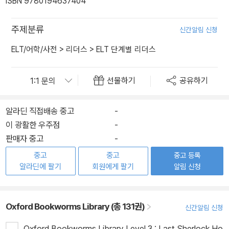
ISBN 9780194637404
주제분류
신간알림 신청
ELT/어학/사전
>
리더스
>
ELT 단계별 리더스
선물하기
공유하기
알라딘 직접배송 중고
-
이 광활한 우주점
-
판매자 중고
-
중고
중고
중고 등록
알라딘에 팔기
회원에게 팔기
알림 신청
Oxford Bookworms Library (총 131권)
신간알림 신청
Oxford Bookworms Library Level 3 : Last Sherlock Ho