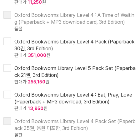
판매가
11,250
원
Oxford Bookworms Library Level 4 : A Time of Waitin
g (Paperback + MP3 download card, 3rd Edition)
품절
Oxford Bookworms Library Level 4 Pack (Paperback
30권, 3rd Edition)
판매가
351,000
원
Oxford Bookworm Library Level 5 Pack Set (Paperba
ck 21권, 3rd Edition)
판매가
255,150
원
Oxford Bookworms Library Level 4 : Eat, Pray, Love
(Paperback + MP3 download, 3rd Edition)
판매가
13,950
원
Oxford Bookworms Library Level 4 Pack Set (Paperb
ack 35권, 음원 미포함, 3rd Edition)
절판