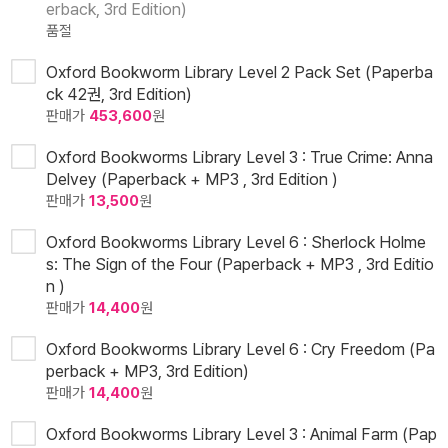
erback, 3rd Edition)
품절
Oxford Bookworm Library Level 2 Pack Set (Paperba
ck 42권, 3rd Edition)
판매가
453,600
원
Oxford Bookworms Library Level 3 : True Crime: Anna
Delvey (Paperback + MP3 , 3rd Edition )
판매가
13,500
원
Oxford Bookworms Library Level 6 : Sherlock Holme
s: The Sign of the Four (Paperback + MP3 , 3rd Editio
n )
판매가
14,400
원
Oxford Bookworms Library Level 6 : Cry Freedom (Pa
perback + MP3, 3rd Edition)
판매가
14,400
원
Oxford Bookworms Library Level 3 : Animal Farm (Pap