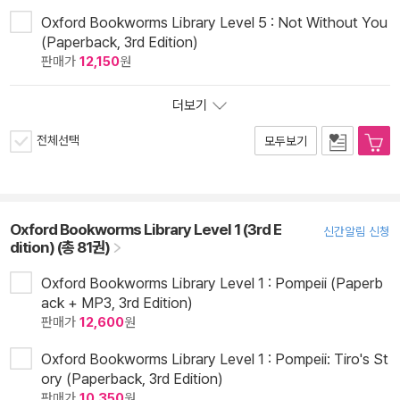
Oxford Bookworms Library Level 5 : Not Without You
(Paperback, 3rd Edition)
판매가
12,150
원
더보기
전체선택
모두보기
Oxford Bookworms Library Level 1 (3rd E
신간알림 신청
dition) (총 81권)
Oxford Bookworms Library Level 1 : Pompeii (Paperb
ack + MP3, 3rd Edition)
판매가
12,600
원
Oxford Bookworms Library Level 1 : Pompeii: Tiro's St
ory (Paperback, 3rd Edition)
판매가
10,350
원