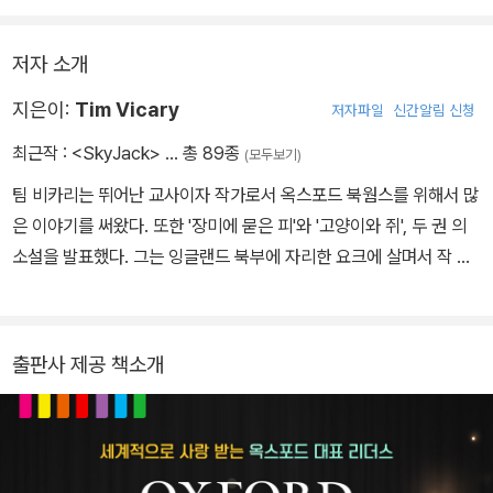
저자 소개
지은이:
Tim Vicary
저자파일
신간알림 신청
최근작 :
<SkyJack>
… 총 89종
(모두보기)
팀 비카리는 뛰어난 교사이자 작가로서 옥스포드 북웜스를 위해서 많
은 이야기를 써왔다. 또한 '장미에 묻은 피'와 '고양이와 쥐', 두 권 의
소설을 발표했다. 그는 잉글랜드 북부에 자리한 요크에 살며서 작 품
활동을 계속하고 있다.
출판사 제공 책소개