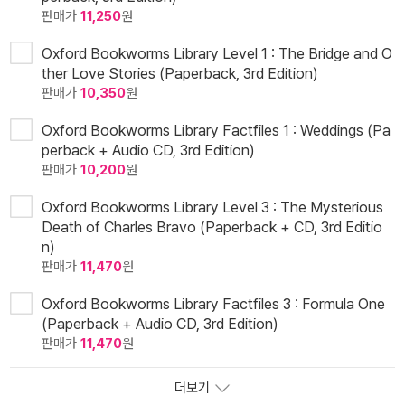
판매가
11,250
원
Oxford Bookworms Library Level 1 : The Bridge and O
ther Love Stories (Paperback, 3rd Edition)
판매가
10,350
원
Oxford Bookworms Library Factfiles 1 : Weddings (Pa
perback + Audio CD, 3rd Edition)
판매가
10,200
원
Oxford Bookworms Library Level 3 : The Mysterious
Death of Charles Bravo (Paperback + CD, 3rd Editio
n)
판매가
11,470
원
Oxford Bookworms Library Factfiles 3 : Formula One
(Paperback + Audio CD, 3rd Edition)
판매가
11,470
원
더보기