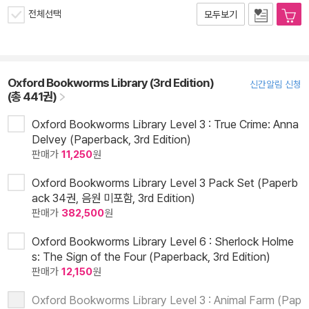
전체선택
모두보기
Oxford Bookworms Library (3rd Edition)
신간알림 신청
(총 441권)
Oxford Bookworms Library Level 3 : True Crime: Anna
Delvey (Paperback, 3rd Edition)
판매가
11,250
원
Oxford Bookworms Library Level 3 Pack Set (Paperb
ack 34권, 음원 미포함, 3rd Edition)
판매가
382,500
원
Oxford Bookworms Library Level 6 : Sherlock Holme
s: The Sign of the Four (Paperback, 3rd Edition)
판매가
12,150
원
Oxford Bookworms Library Level 3 : Animal Farm (Pap