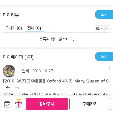
쓰기
마이리뷰
구매자 (0)
전체 (0)
등록된 평이 없습니다.
쓰기
마이페이퍼 (1편)
보슬비
2010-12-27
메뉴
[2010-367] 교재에 좋은 Oxford 시리즈 'Mary, Queen of S
뒤로가
cots'
기
영어공부 교재로 사용하고 있는 옥스포드 시리즈는 단계별로 있어서,
수준에 맞게 골라 읽을수 있어 좋아요. 정확한 문장으로 이루어져 있
보관함담기
선물하기
장바구니
구매하기
어서 교재로도 좋고, 단계에 따라 재미나 상식도 배울수 있어 좋은것