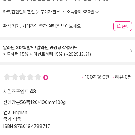
카드/간편결제 할인
무이자 할부
소득공제 380원
관심 저자, 시리즈의 출간 알림을 받아보세요
신청
알라딘 30% 할인! 알라딘 만권당 삼성카드
카드혜택 15% + 이벤트혜택 15% (~2025.12.31)
0
100자평 0편
리뷰 0편
세일즈포인트
43
반양장본
56쪽
120*190mm
100g
언어 English
국가 영국
ISBN 9780194788717