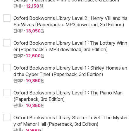
판매가
12,150
원
Oxford Bookworms Library Level 2 : Henry VIII and his
Six Wives (Paperback + MP3 download, 3rd Edition)
판매가
13,050
원
Oxford Bookworms Library Level 1 : The Lottery Winn
er (Paperback + MP3 download, 3rd Edition)
판매가
12,600
원
Oxford Bookworms Library Level 1 : Shirley Homes an
d the Cyber Thief (Paperback, 3rd Edition)
판매가
10,350
원
Oxford Bookworms Library Level 1 : The Piano Man
(Paperback, 3rd Edition)
판매가
10,350
원
Oxford Bookworms Library Starter Level : The Myster
y of Manor Hall (Paperback, 3rd Edition)
판매가
9,900
원