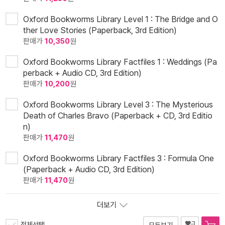
Oxford Bookworms Library Level 1 : The Bridge and O
ther Love Stories (Paperback, 3rd Edition)
판매가
10,350
원
Oxford Bookworms Library Factfiles 1 : Weddings (Pa
perback + Audio CD, 3rd Edition)
판매가
10,200
원
Oxford Bookworms Library Level 3 : The Mysterious
Death of Charles Bravo (Paperback + CD, 3rd Editio
n)
판매가
11,470
원
Oxford Bookworms Library Factfiles 3 : Formula One
(Paperback + Audio CD, 3rd Edition)
판매가
11,470
원
더보기
전체선택