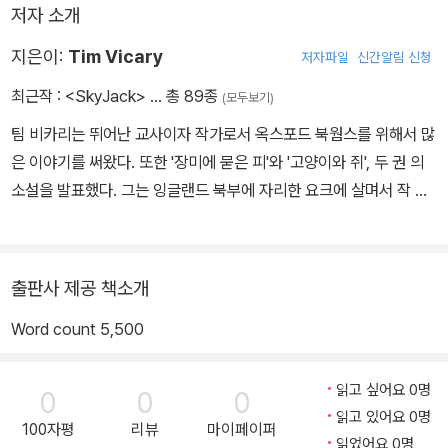
저자 소개
지은이:
Tim Vicary
저자파일
신간알림 신청
최근작 :
<SkyJack>
… 총 89종
(모두보기)
팀 비카리는 뛰어난 교사이자 작가로서 옥스포드 북웜스를 위해서 많
은 이야기를 써왔다. 또한 '장미에 묻은 피'와 '고양이와 쥐', 두 권 의
소설을 발표했다. 그는 잉글랜드 북부에 자리한 요크에 살며서 작 품
활동을 계속하고 있다.
출판사 제공 책소개
Word count 5,500
읽고 싶어요 0명
0
0
0
읽고 있어요 0명
100자평
리뷰
마이페이퍼
읽었어요 0명