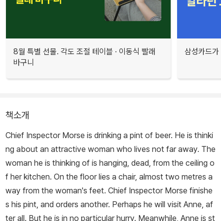
8월 특별 선물. 각도 조절 테이블 · 이동식 빨래
삼성카드가 
바구니
책소개
Chief Inspector Morse is drinking a pint of beer. He is thinki
ng about an attractive woman who lives not far away. The
woman he is thinking of is hanging, dead, from the ceiling o
f her kitchen. On the floor lies a chair, almost two metres a
way from the woman's feet. Chief Inspector Morse finishe
s his pint, and orders another. Perhaps he will visit Anne, af
ter all. But he is in no particular hurry. Meanwhile, Anne is st