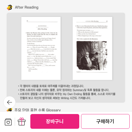
뒤로가
기
보관함담기
선물하기
장바구니
구매하기