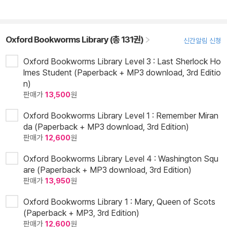
Oxford Bookworms Library (총 131권)
신간알림 신청
Oxford Bookworms Library Level 3 : Last Sherlock Ho
lmes Student (Paperback + MP3 download, 3rd Editio
n)
판매가
13,500
원
Oxford Bookworms Library Level 1 : Remember Miran
da (Paperback + MP3 download, 3rd Edition)
판매가
12,600
원
Oxford Bookworms Library Level 4 : Washington Squ
are (Paperback + MP3 download, 3rd Edition)
판매가
13,950
원
Oxford Bookworms Library 1 : Mary, Queen of Scots
(Paperback + MP3, 3rd Edition)
판매가
12,600
원