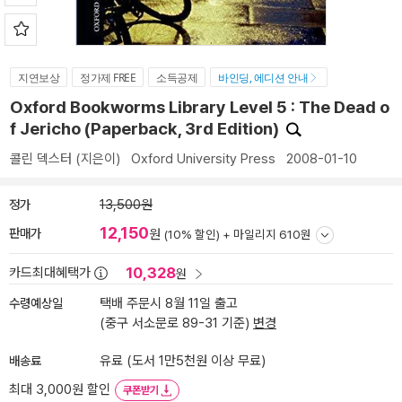
지연보상
정가제 FREE
소득공제
바인딩, 에디션 안내
Oxford Bookworms Library Level 5 : The Dead o
f Jericho (Paperback, 3rd Edition)
콜린 덱스터
(지은이)
Oxford University Press
2008-01-10
정가
13,500원
12,150
판매가
원
(10% 할인) +
마일리지 610원
10,328
카드최대혜택가
원
수령예상일
택배 주문시 8월 11일 출고
(중구 서소문로 89-31 기준)
변경
배송료
유료 (도서 1만5천원 이상 무료)
최대 3,000원 할인
쿠폰받기