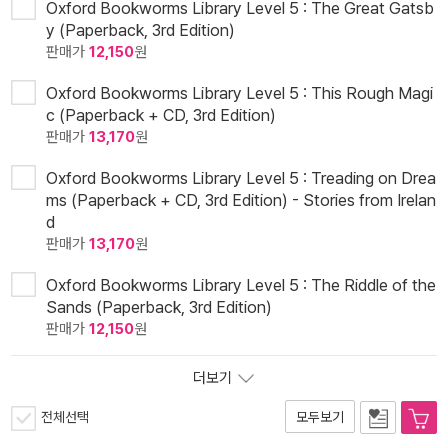
Oxford Bookworms Library Level 5 : The Great Gatsb
y (Paperback, 3rd Edition)
판매가
12,150
원
Oxford Bookworms Library Level 5 : This Rough Magi
c (Paperback + CD, 3rd Edition)
판매가
13,170
원
Oxford Bookworms Library Level 5 : Treading on Drea
ms (Paperback + CD, 3rd Edition) - Stories from Irelan
d
판매가
13,170
원
Oxford Bookworms Library Level 5 : The Riddle of the
Sands (Paperback, 3rd Edition)
판매가
12,150
원
더보기
전체선택
모두보기