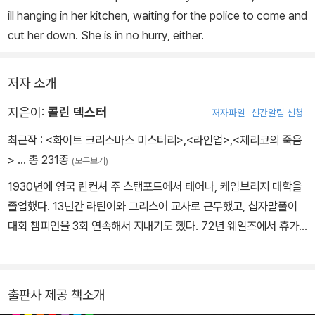
ill hanging in her kitchen, waiting for the police to come and
cut her down. She is in no hurry, either.
저자 소개
지은이:
콜린 덱스터
저자파일
신간알림 신청
최근작 :
<화이트 크리스마스 미스터리>
,
<라인업>
,
<제리코의 죽음
>
… 총 231종
(모두보기)
1930년에 영국 린컨셔 주 스탬포드에서 태어나, 케임브리지 대학을
졸업했다. 13년간 라틴어와 그리스어 교사로 근무했고, 십자말풀이
대회 챔피언을 3회 연속해서 지내기도 했다. 72년 웨일즈에서 휴가
를 보내던 중, 읽은 추리소설보다 본인이 더 잘 쓸 수 있다는 생각에
시도한 첫 작품인 <Last Bus to Woodstock(1975)>이 큰 성공
을 거두어 작가생활을 시작한다. 그 후 마지막 작품인 <The Remor
출판사 제공 책소개
seful Day>가 2000년에 출간될 때까지 영국 추리작가협회(CWA)