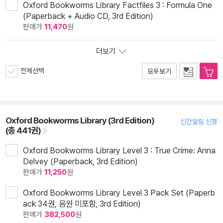
Oxford Bookworms Library Factfiles 3 : Formula One
(Paperback + Audio CD, 3rd Edition)
판매가
11,470
원
더보기
전체선택
모두보기
Oxford Bookworms Library (3rd Edition)
신간알림 신청
(총 441권)
Oxford Bookworms Library Level 3 : True Crime: Anna
Delvey (Paperback, 3rd Edition)
판매가
11,250
원
Oxford Bookworms Library Level 3 Pack Set (Paperb
ack 34권, 음원 미포함, 3rd Edition)
판매가
382,500
원