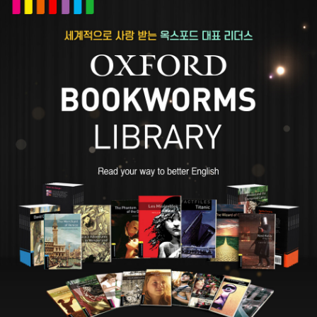
가 주는 수많은 상을 받았다. <Service of All the Dead>로 79년
실버대거, <The Dead of Jericho>로 81년 실버 대거, <The We
nch is Dead>로 89년 골드 대거, <The Way Through the Woo
ds>로 92년 골드 대거를 각각 받았다. 1997년에는 추리소설계에
대한 그의 공로를 치하하는 다이아몬드 대거를 받았다. 2000년에는
여왕이 수여하는 대영제국훈장(Officer of the British Empire)을
수상했다.