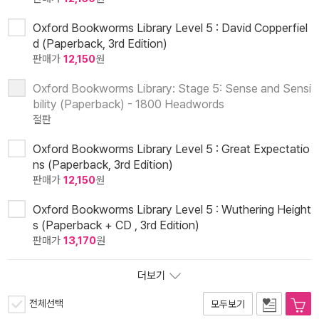
Oxford Bookworms Library Level 5 : David Copperfiel
d (Paperback, 3rd Edition)
판매가
12,150
원
Oxford Bookworms Library: Stage 5: Sense and Sensi
bility (Paperback) - 1800 Headwords
절판
Oxford Bookworms Library Level 5 : Great Expectatio
ns (Paperback, 3rd Edition)
판매가
12,150
원
Oxford Bookworms Library Level 5 : Wuthering Height
s (Paperback + CD , 3rd Edition)
판매가
13,170
원
더보기
전체선택
모두보기