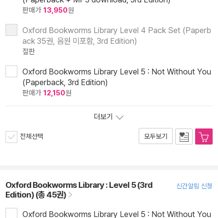
판매가
13,950
원
Oxford Bookworms Library Level 4 Pack Set (Paperb
ack 35권, 음원 미포함, 3rd Edition)
절판
Oxford Bookworms Library Level 5 : Not Without You
(Paperback, 3rd Edition)
판매가
12,150
원
더보기
전체선택
모두보기
Oxford Bookworms Library : Level 5 (3rd
신간알림 신청
Edition) (총 45권)
Oxford Bookworms Library Level 5 : Not Without You