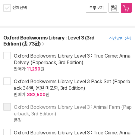
전체선택
모두보기
Oxford Bookworms Library : Level 3 (3rd
신간알림 신청
Edition) (총 73권)
Oxford Bookworms Library Level 3 : True Crime: Anna
Delvey (Paperback, 3rd Edition)
판매가
11,250
원
Oxford Bookworms Library Level 3 Pack Set (Paperb
ack 34권, 음원 미포함, 3rd Edition)
판매가
382,500
원
Oxford Bookworms Library Level 3 : Animal Farm (Pap
erback, 3rd Edition)
품절
Oxford Bookworms Library Level 3 : True Crime: Anna