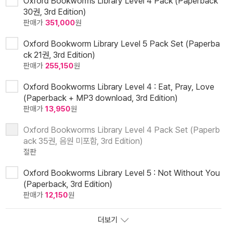
Oxford Bookworms Library Level 4 Pack (Paperback
30권, 3rd Edition)
판매가
351,000
원
Oxford Bookworm Library Level 5 Pack Set (Paperba
ck 21권, 3rd Edition)
판매가
255,150
원
Oxford Bookworms Library Level 4 : Eat, Pray, Love
(Paperback + MP3 download, 3rd Edition)
판매가
13,950
원
Oxford Bookworms Library Level 4 Pack Set (Paperb
ack 35권, 음원 미포함, 3rd Edition)
절판
Oxford Bookworms Library Level 5 : Not Without You
(Paperback, 3rd Edition)
판매가
12,150
원
더보기