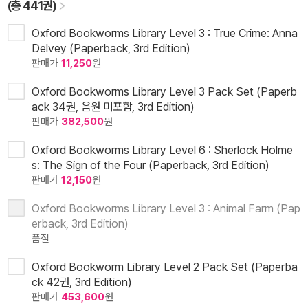
(총 441권)
Oxford Bookworms Library Level 3 : True Crime: Anna
Delvey (Paperback, 3rd Edition)
판매가
11,250
원
Oxford Bookworms Library Level 3 Pack Set (Paperb
ack 34권, 음원 미포함, 3rd Edition)
판매가
382,500
원
Oxford Bookworms Library Level 6 : Sherlock Holme
s: The Sign of the Four (Paperback, 3rd Edition)
판매가
12,150
원
Oxford Bookworms Library Level 3 : Animal Farm (Pap
erback, 3rd Edition)
품절
Oxford Bookworm Library Level 2 Pack Set (Paperba
ck 42권, 3rd Edition)
판매가
453,600
원