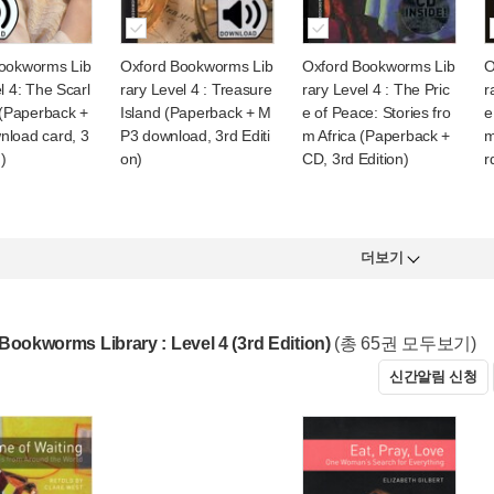
ookworms Lib
Oxford Bookworms Lib
Oxford Bookworms Lib
O
l 4: The Scarl
rary Level 4 : Treasure
rary Level 4 : The Pric
r
 (Paperback +
Island (Paperback + M
e of Peace: Stories fro
e
load card, 3
P3 download, 3rd Editi
m Africa (Paperback +
m
n)
on)
CD, 3rd Edition)
r
더보기
Bookworms Library : Level 4 (3rd Edition)
(총 65권 모두보기)
신간알림 신청