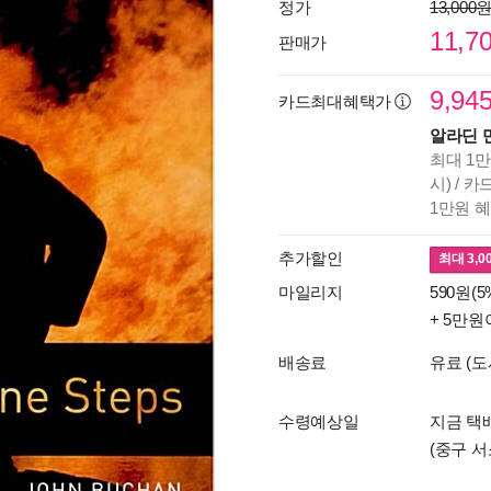
정가
13,000
11,7
판매가
9,94
카드최대혜택가
알라딘 
최대 1만
시) / 
1만원 
추가할인
최대
3,0
마일리지
590원(5
+ 5만원
배송료
유료 (도
수령예상일
지금 택배
(중구 서