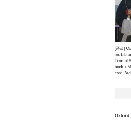
[품절] Ox
ms Librar
Time of 
back + 
card, 3rd
Oxford 