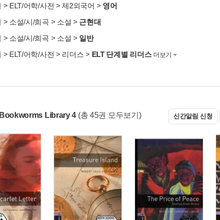
서
>
ELT/어학/사전
>
제2외국어
>
영어
서
>
소설/시/희곡
>
소설
>
근현대
서
>
소설/시/희곡
>
소설
>
일반
서
>
ELT/어학/사전
>
리더스
>
ELT 단계별 리더스
더보기
 Bookworms Library 4
(총 45권 모두보기)
신간알림 신청