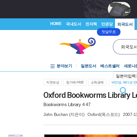
HOME
국내도서
전자책
만권당
외국도서
첫달무료
외국도
분야보기
일본도서
베스트셀러
새로나
일본어입력
지연보상
정가제 FREE
소득공제
바인딩, 에디션 
Oxford Bookworms Library Lev
Bookworms Library 4 47
John Buchan
(지은이)
Oxford(옥스포드)
2007-1