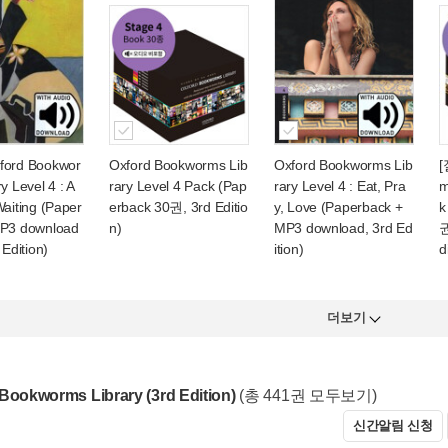
ford Bookwor
Oxford Bookworms Lib
Oxford Bookworms Lib
[
y Level 4 : A
rary Level 4 Pack (Pap
rary Level 4 : Eat, Pra
m
Waiting (Paper
erback 30권, 3rd Editio
y, Love (Paperback +
k
MP3 download
n)
MP3 download, 3rd Ed
권
 Edition)
ition)
d
더보기
Bookworms Library (3rd Edition)
(총 441권 모두보기)
신간알림 신청