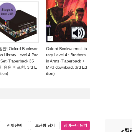
절판] Oxford Bookwor
Oxford Bookworms Lib
s Library Level 4 Pac
rary Level 4 : Brothers
 Set (Paperback 35
in Arms (Paperback +
, 음원 미포함, 3rd E
MP3 download, 3rd Ed
ition)
ition)
전체선택
보관함 담기
장바구니 담기