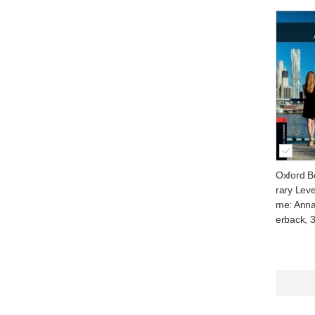
Oxford B
rary Leve
me: Anna
erback, 3