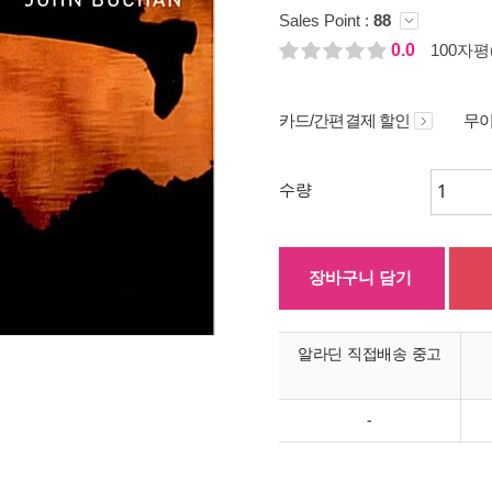
Sales Point :
88
0.0
100자평(
카드/간편결제 할인
무이
수량
장바구니 담기
알라딘 직접배송 중고
-