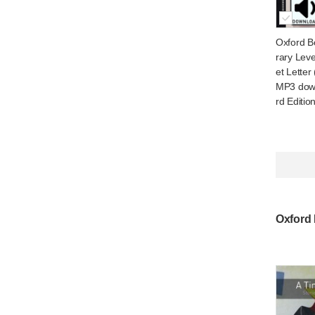
Oxford B
rary Leve
et Letter
MP3 down
rd Editio
Oxford 