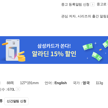
중고로
중고 등록알림 신청
관심 저자, 시리즈의 출간 알
본
88쪽
127*191mm
언어 :
English
국가 :
영국
113g
지수 : 670L
류
신간알림 신청