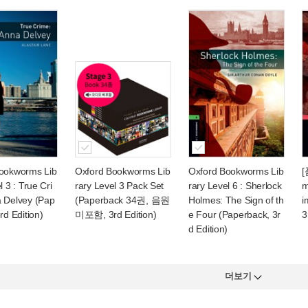
ookworms Lib
Oxford Bookworms Lib
Oxford Bookworms Lib
[
l 3 : True Cri
rary Level 3 Pack Set
rary Level 6 : Sherlock
m
 Delvey (Pap
(Paperback 34권, 음원
Holmes: The Sign of th
i
rd Edition)
미포함, 3rd Edition)
e Four (Paperback, 3r
3
d Edition)
더보기