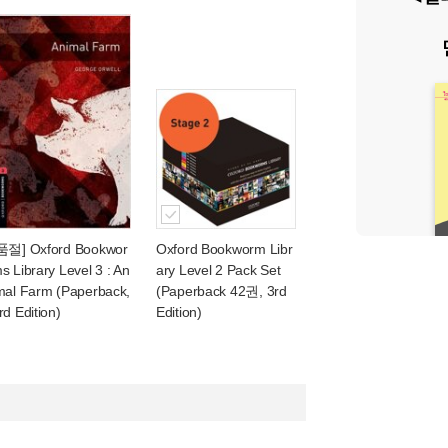
품절] Oxford Bookwor
Oxford Bookworm Libr
s Library Level 3 : An
ary Level 2 Pack Set
mal Farm (Paperback,
(Paperback 42권, 3rd
rd Edition)
Edition)