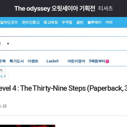
알라딘굿즈
온라인중고
중고매장
우주점
음반
블루레이
커피
서
온책
특가도서
이벤트
수준별베스트
어린이영어
중고 외서
N
Lexile®
5백원부터
기
수준별베스트
중고 외서
안내
el 4 : The Thirty-Nine Steps (Paperback, 3
1-15