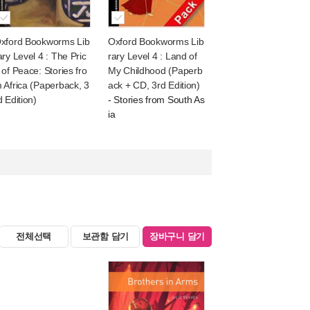
xford Bookworms Lib
Oxford Bookworms Lib
ary Level 4 : The Pric
rary Level 4 : Land of
 of Peace: Stories fro
My Childhood (Paperb
 Africa (Paperback, 3
ack + CD, 3rd Edition)
d Edition)
- Stories from South As
ia
전체선택
보관함 담기
장바구니 담기