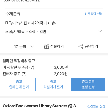
ISBN 9780194234122
주제분류
신간알림 신청
ELT/어학/사전
>
제2외국어
>
영어
소설/시/희곡
>
소설
>
일반
선물하기
공유하기
알라딘 직접배송 중고
-
이 광활한 우주점 (7)
3,000원
판매자 중고 (7)
2,920원
중고
중고
중고 등록
알라딘에 팔기
회원에게 팔기
알림 신청
Oxford Bookworms Library Starters (총 3
신간알림 신청