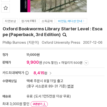
지연보상
정가제 FREE
소득공제
바인딩, 에디션 안내
Oxford Bookworms Library Starter Level : Esca
pe (Paperback, 3rd Edition)
Phillip Burrows
(지은이)
Oxford University Press
2007-12-06
정가
11,000원
9,900
판매가
원
(10% 할인) +
마일리지 500원
8,415
카드최대혜택가
원
수령예상일
택배 주문시 8월 11일 출고
(중구 서소문로 89-31 기준)
변경
배송료
유료 (도서 1만5천원 이상 무료)
최대 3,000원 할인
쿠폰받기