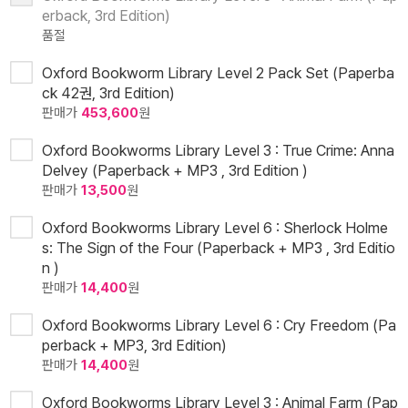
erback, 3rd Edition)
품절
Oxford Bookworm Library Level 2 Pack Set (Paperba
ck 42권, 3rd Edition)
판매가
453,600
원
Oxford Bookworms Library Level 3 : True Crime: Anna
Delvey (Paperback + MP3 , 3rd Edition )
판매가
13,500
원
Oxford Bookworms Library Level 6 : Sherlock Holme
s: The Sign of the Four (Paperback + MP3 , 3rd Editio
n )
판매가
14,400
원
Oxford Bookworms Library Level 6 : Cry Freedom (Pa
perback + MP3, 3rd Edition)
판매가
14,400
원
Oxford Bookworms Library Level 3 : Animal Farm (Pap