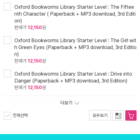
Oxford Bookworms Library Starter Level : The Fiftee
nth Character ( Paperback + MP3 download, 3rd Editi
on)
판매가
12,150
원
Oxford Bookworms Library Starter Level : The Girl wit
h Green Eyes (Paperback + MP3 download, 3rd Editio
n)
판매가
12,150
원
Oxford Bookworms Library Starter Level : Drive into
Danger (Paperback + MP3 download, 3rd Edition)
판매가
12,150
원
더보기
전체선택
모두보기