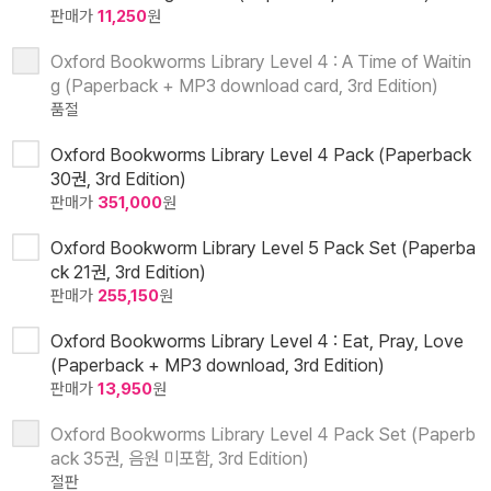
판매가
11,250
원
Oxford Bookworms Library Level 4 : A Time of Waitin
g (Paperback + MP3 download card, 3rd Edition)
품절
Oxford Bookworms Library Level 4 Pack (Paperback
30권, 3rd Edition)
판매가
351,000
원
Oxford Bookworm Library Level 5 Pack Set (Paperba
ck 21권, 3rd Edition)
판매가
255,150
원
Oxford Bookworms Library Level 4 : Eat, Pray, Love
(Paperback + MP3 download, 3rd Edition)
판매가
13,950
원
Oxford Bookworms Library Level 4 Pack Set (Paperb
ack 35권, 음원 미포함, 3rd Edition)
절판