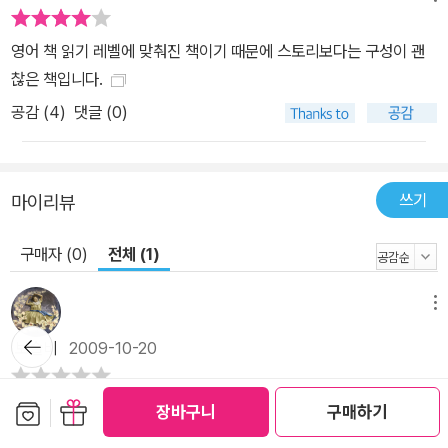
영어 책 읽기 레벨에 맞춰진 책이기 때문에 스토리보다는 구성이 괜
찮은 책입니다.
공감 (
4
)
댓글 (0)
쓰기
마이리뷰
구매자 (0)
전체 (1)
메뉴
뒤로가
보슬비
2009-10-20
기
보관함담기
선물하기
카툰을 봤을때 많이 익숙한 그림이라는 생각이 들었는데, 예전에 뽀
장바구니
구매하기
빠이를 보는듯 하다고 할까요.좀 어설픈 탈출이었지만, 어린이 책이