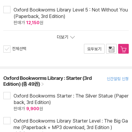
Oxford Bookworms Library Level 5 : Not Without You
(Paperback, 3rd Edition)
판매가
12,150
원
더보기
전체선택
모두보기
Oxford Bookworms Library : Starter (3rd
신간알림 신청
Edition) (총 49권)
Oxford Bookworms Starter : The Silver Statue (Paper
back, 3rd Edition)
판매가
9,900
원
Oxford Bookworms Library Starter Level : The Big Ga
me (Paperback + MP3 download, 3rd Edition )