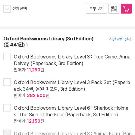
전체선택
모두보기
Oxford Bookworms Library (3rd Edition)
신간알림 신청
(총 441권)
Oxford Bookworms Library Level 3 : True Crime: Anna
Delvey (Paperback, 3rd Edition)
판매가
11,250
원
Oxford Bookworms Library Level 3 Pack Set (Paperb
ack 34권, 음원 미포함, 3rd Edition)
판매가
382,500
원
Oxford Bookworms Library Level 6 : Sherlock Holme
s: The Sign of the Four (Paperback, 3rd Edition)
판매가
12,150
원
Oxford Bookworms Library Level 3 : Animal Farm (Pap