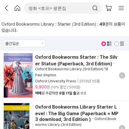
Oxford Bookworms Library : Starter (3rd Edition) :
49
권의 상품이
있습니다.
표지 보기
표지 안보기
Oxford Bookworms Starter : The Silv
er Statue (Paperback, 3rd Edition)
-
Oxford Bookworms Library (3rd Edition) 18
Paul Shipton
Oxford University Press
|
2019년 05월
9,900
원 (10% 할인 / 500원)
택배
로 주문하면
8월 11일 출고
변경
Oxford Bookworms Library Starter L
evel : The Big Game (Paperback + MP
3 download, 3rd Edition )
-
Oxford Book
worms Library (3rd Edition)