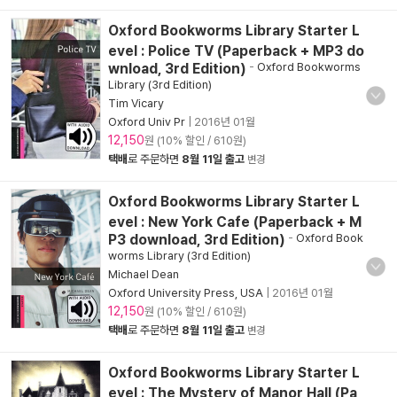
Oxford Bookworms Library Starter L
evel : Police TV (Paperback + MP3 do
wnload, 3rd Edition)
-
Oxford Bookworms
Library (3rd Edition)
Tim Vicary
Oxford Univ Pr
|
2016년 01월
12,150
원 (10% 할인 / 610원)
택배
로 주문하면
8월 11일 출고
변경
Oxford Bookworms Library Starter L
evel : New York Cafe (Paperback + M
P3 download, 3rd Edition)
-
Oxford Book
worms Library (3rd Edition)
Michael Dean
Oxford University Press, USA
|
2016년 01월
12,150
원 (10% 할인 / 610원)
택배
로 주문하면
8월 11일 출고
변경
Oxford Bookworms Library Starter L
evel : The Mystery of Manor Hall (Pa