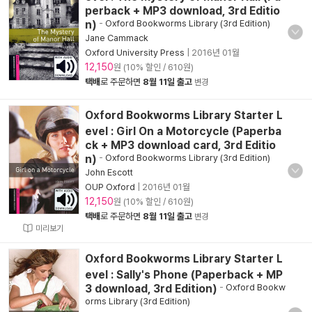
perback + MP3 download, 3rd Editio
n)
-
Oxford Bookworms Library (3rd Edition)
Jane Cammack
Oxford University Press
|
2016년 01월
12,150
원 (10% 할인 / 610원)
택배
로 주문하면
8월 11일 출고
변경
Oxford Bookworms Library Starter L
evel : Girl On a Motorcycle (Paperba
ck + MP3 download card, 3rd Editio
n)
-
Oxford Bookworms Library (3rd Edition)
John Escott
OUP Oxford
|
2016년 01월
12,150
원 (10% 할인 / 610원)
택배
로 주문하면
8월 11일 출고
변경
미리보기
Oxford Bookworms Library Starter L
evel : Sally's Phone (Paperback + MP
3 download, 3rd Edition)
-
Oxford Bookw
orms Library (3rd Edition)