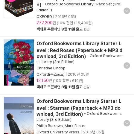
n)
-
Oxford Bookworms Library : Pack Set (3rd
Edition) 1
OXFORD
|
2016년 05월
277,200
원 (10% 할인 / 15,400원)
택배
로 주문하면
8월 11일 출고
변경
Oxford Bookworms Library Starter L
evel : Red Roses (Paperback + MP3 d
ownload, 3rd Edition)
-
Oxford Bookworm
s Library (3rd Edition)
Christine Lindop
Oxford(옥스포드)
|
2016년 05월
12,150
원 (10% 할인 / 610원)
택배
로 주문하면
8월 11일 출고
변경
Oxford Bookworms Library Starter L
evel : Starman (Paperback + MP3 do
wnload, 3rd Edition)
-
Oxford Bookworms
Library (3rd Edition)
Phillip Burrows
,
Mark Foster
Oxford University Press.
|
2016년 05월