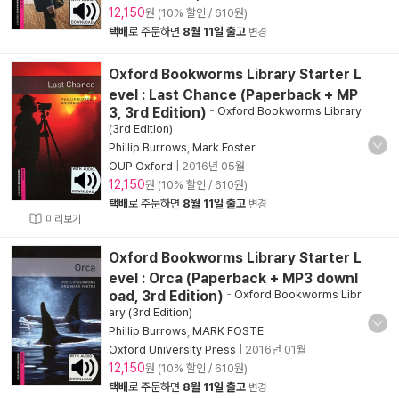
12,150
원 (10% 할인 / 610원)
택배
로 주문하면
8월 11일 출고
변경
Oxford Bookworms Library Starter L
evel : Last Chance (Paperback + MP
3, 3rd Edition)
-
Oxford Bookworms Library
(3rd Edition)
Phillip Burrows
,
Mark Foster
OUP Oxford
|
2016년 05월
12,150
원 (10% 할인 / 610원)
택배
로 주문하면
8월 11일 출고
변경
미리보기
Oxford Bookworms Library Starter L
evel : Orca (Paperback + MP3 downl
oad, 3rd Edition)
-
Oxford Bookworms Libr
ary (3rd Edition)
Phillip Burrows
,
MARK FOSTE
Oxford University Press
|
2016년 01월
12,150
원 (10% 할인 / 610원)
택배
로 주문하면
8월 11일 출고
변경