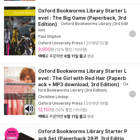
Oxford Bookworms Library Starter L
evel : The Big Game (Paperback, 3rd
Edition)
-
Oxford Bookworms Library (3rd Edit
ion)
Paul Shipton
Oxford University Press
|
2018년 02월
9,900
원 (10% 할인 / 500원)
택배
로 주문하면
8월 11일 출고
변경
Oxford Bookworms Library Starter L
evel : The Girl with Red Hair (Paperb
ack + MP3 download, 3rd Edition)
-
Ox
ford Bookworms Library (3rd Edition)
Christine Lindop
Oxford University Press
|
2016년 06월
12,150
원 (10% 할인 / 610원)
택배
로 주문하면
8월 11일 출고
변경
Oxford Bookworms Library Starter P
ack Set (Paperback 28권, 3rd Editio