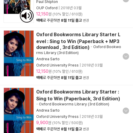
Paul Shipton
OUP Oxford
|
2018년 03월
12,150
원 (10% 할인 / 610원)
택배
로 주문하면
8월 11일 출고
변경
Oxford Bookworms Library Starter L
evel : Sing to Win (Paperback + MP3
download , 3rd Edition)
-
Oxford Bookwo
rms Library (3rd Edition)
Andrea Sarto
Oxford University Press
|
2018년 03월
12,150
원 (10% 할인 / 610원)
택배
로 주문하면
8월 11일 출고
변경
Oxford Bookworms Library Starter :
Sing to Win (Paperback, 3rd Edition)
-
Oxford Bookworms Library (3rd Edition)
Andrea Sarto
Oxford University Press
|
2018년 03월
9,900
원 (10% 할인 / 500원)
택배
로 주문하면
8월 11일 출고
변경