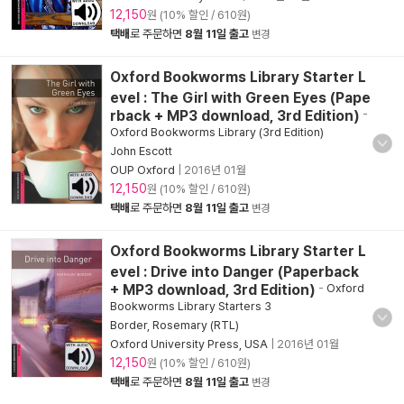
12,150
원 (10% 할인 / 610원)
택배
로 주문하면
8월 11일 출고
변경
Oxford Bookworms Library Starter L
evel : The Girl with Green Eyes (Pape
rback + MP3 download, 3rd Edition)
-
Oxford Bookworms Library (3rd Edition)
John Escott
OUP Oxford
|
2016년 01월
12,150
원 (10% 할인 / 610원)
택배
로 주문하면
8월 11일 출고
변경
Oxford Bookworms Library Starter L
evel : Drive into Danger (Paperback
+ MP3 download, 3rd Edition)
-
Oxford
Bookworms Library Starters 3
Border, Rosemary (RTL)
Oxford University Press, USA
|
2016년 01월
12,150
원 (10% 할인 / 610원)
택배
로 주문하면
8월 11일 출고
변경