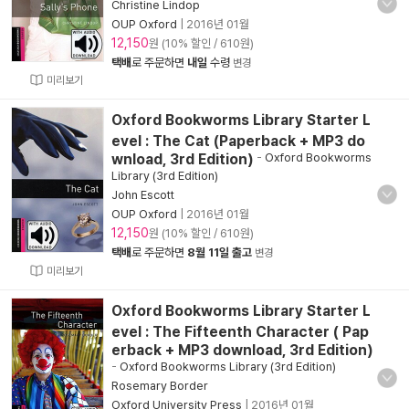
Christine Lindop
OUP Oxford
|
2016년 01월
12,150
원 (10% 할인 / 610원)
택배
로 주문하면
내일
수령
변경
미리보기
Oxford Bookworms Library Starter L
evel : The Cat (Paperback + MP3 do
wnload, 3rd Edition)
-
Oxford Bookworms
Library (3rd Edition)
John Escott
OUP Oxford
|
2016년 01월
12,150
원 (10% 할인 / 610원)
택배
로 주문하면
8월 11일 출고
변경
미리보기
Oxford Bookworms Library Starter L
evel : The Fifteenth Character ( Pap
erback + MP3 download, 3rd Edition)
-
Oxford Bookworms Library (3rd Edition)
Rosemary Border
Oxford University Press
|
2016년 01월