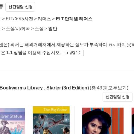
류
신간알림 신청
서
>
ELT/어학/사전
>
리더스
>
ELT 단계별 리더스
서
>
소설/시/희곡
>
소설
>
일반
 많은) 외서는 해외거래처에서 제공하는 정보가 부족하여 표시하지 못
항은
1:1 상담
을 이용해 주십시오.
Bookworms Library : Starter (3rd Edition)
(총 49권 모두보기)
신간알림 신청