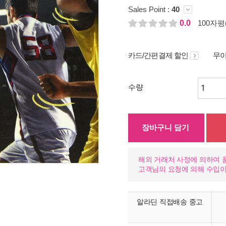
Sales Point :
40
0.0
100자평(
카드/간편결제 할인
무이
수량
장바구니 담기
해외 거래처 사정에 의하여 
고객님의 요청에 의해 수입
알라딘 직접배송 중고