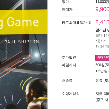
정가
11,000
9,90
판매가
8,41
카드최대혜택가
알라딘 
최대 1만
시) / 
1만원 
추가할인
최대
3,0
마일리지
500원(5
+ 5만원
배송료
유료 (도
수령예상일
지금 택배
(중구 서