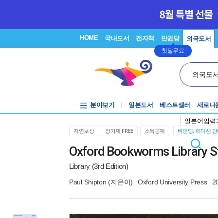
HOME
국내도서
전자책
만권당
외국도서
첫달무료
외국도
분야보기
일본도서
베스트셀러
새로나
일본어입력
지연보상
정가제 FREE
소득공제
바인딩, 에디션 
Oxford Bookworms Library Sta
Library (3rd Edition)
Paul Shipton
(지은이)
Oxford University Press
2