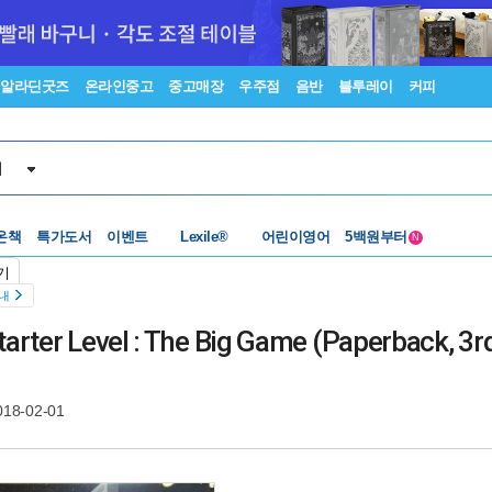
알라딘굿즈
온라인중고
중고매장
우주점
음반
블루레이
커피
서
수준별베스트
중고 외서
Lexile®
5백원부터
온책
특가도서
이벤트
어린이영어
수준별베스트
중고 외서
N
기
안내
rter Level : The Big Game (Paperback, 3rd
018-02-01