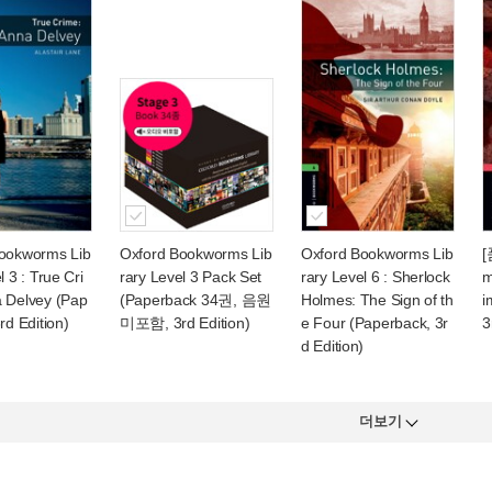
ookworms Lib
Oxford Bookworms Lib
Oxford Bookworms Lib
[
l 3 : True Cri
rary Level 3 Pack Set
rary Level 6 : Sherlock
m
 Delvey (Pap
(Paperback 34권, 음원
Holmes: The Sign of th
i
rd Edition)
미포함, 3rd Edition)
e Four (Paperback, 3r
3
d Edition)
더보기