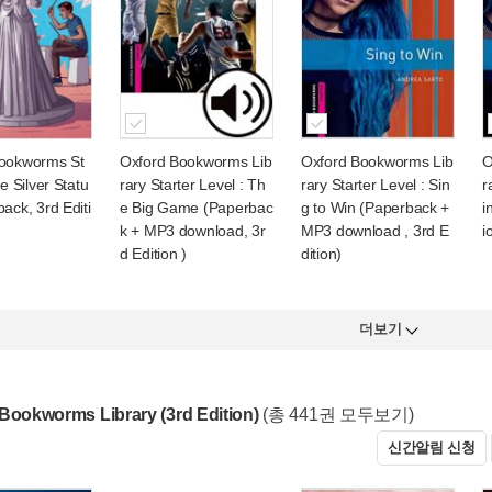
ookworms St
Oxford Bookworms Lib
Oxford Bookworms Lib
O
he Silver Statu
rary Starter Level : Th
rary Starter Level : Sin
r
ack, 3rd Editi
e Big Game (Paperbac
g to Win (Paperback +
i
k + MP3 download, 3r
MP3 download , 3rd E
i
d Edition )
dition)
더보기
Bookworms Library (3rd Edition)
(총 441권 모두보기)
신간알림 신청