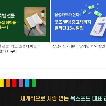
별 선물. 각도 조절 테이블 ·
삼성카드가 쏜다! 알라딘 15% 할인
빨래 바구니