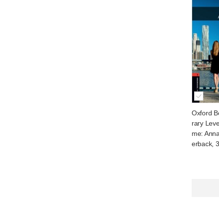
Oxford B
rary Leve
me: Anna
erback, 3