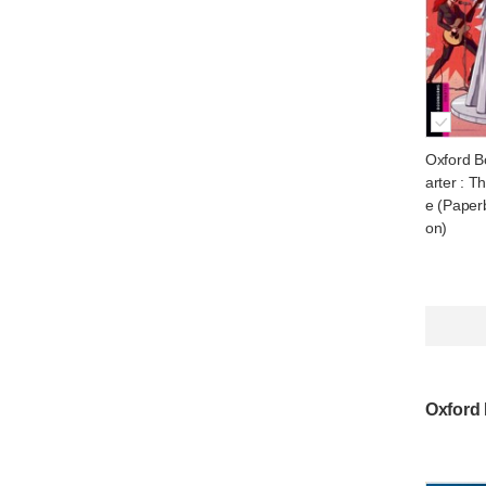
Oxford B
arter : T
e (Paperb
on)
Oxford 