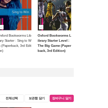
xford Bookworms Lib
Oxford Bookworms L
ary Starter : Sing to W
ibrary Starter Level :
n (Paperback, 3rd Edit
The Big Game (Paper
on)
back, 3rd Edition)
전체선택
보관함 담기
장바구니 담기