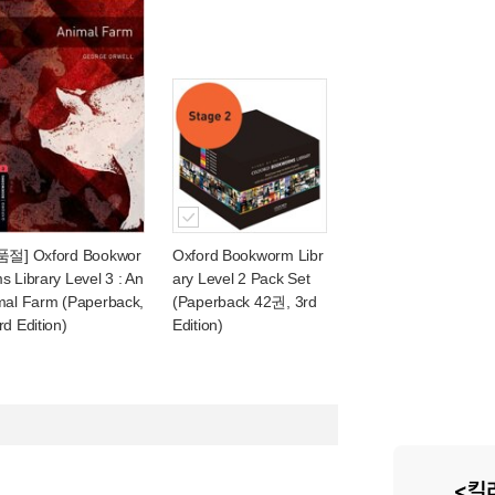
품절] Oxford Bookwor
Oxford Bookworm Libr
s Library Level 3 : An
ary Level 2 Pack Set
mal Farm (Paperback,
(Paperback 42권, 3rd
rd Edition)
Edition)