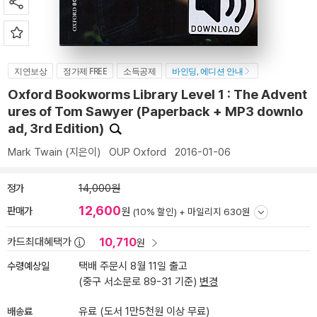
지연보상
정가제 FREE
소득공제
바인딩, 에디션 안내
Oxford Bookworms Library Level 1 : The Advent
ures of Tom Sawyer (Paperback + MP3 downlo
ad, 3rd Edition)
Mark Twain
(지은이)
OUP Oxford
2016-01-06
정가
14,000원
12,600
판매가
원
(10% 할인) +
마일리지 630원
10,710
카드최대혜택가
원
수령예상일
택배 주문시 8월 11일 출고
(중구 서소문로 89-31 기준)
변경
배송료
유료 (도서 1만5천원 이상 무료)