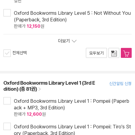
절판
Oxford Bookworms Library Level 5 : Not Without You
(Paperback, 3rd Edition)
판매가
12,150
원
더보기
전체선택
모두보기
Oxford Bookworms Library Level 1 (3rd E
신간알림 신청
dition) (총 81권)
Oxford Bookworms Library Level 1 : Pompeii (Paperb
ack + MP3, 3rd Edition)
판매가
12,600
원
Oxford Bookworms Library Level 1 : Pompeii: Tiro's St
ory (Paperback, 3rd Edition)