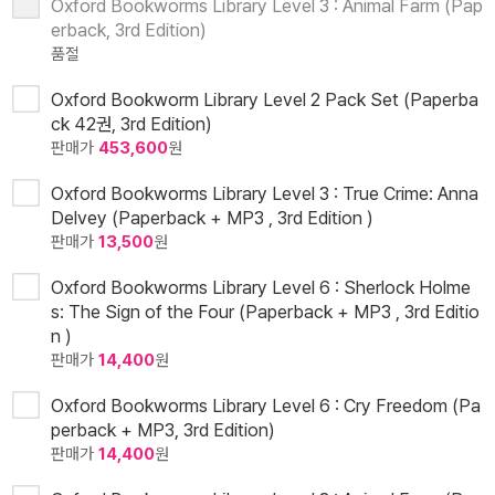
Oxford Bookworms Library Level 3 : Animal Farm (Pap
erback, 3rd Edition)
품절
Oxford Bookworm Library Level 2 Pack Set (Paperba
ck 42권, 3rd Edition)
판매가
453,600
원
Oxford Bookworms Library Level 3 : True Crime: Anna
Delvey (Paperback + MP3 , 3rd Edition )
판매가
13,500
원
Oxford Bookworms Library Level 6 : Sherlock Holme
s: The Sign of the Four (Paperback + MP3 , 3rd Editio
n )
판매가
14,400
원
Oxford Bookworms Library Level 6 : Cry Freedom (Pa
perback + MP3, 3rd Edition)
판매가
14,400
원