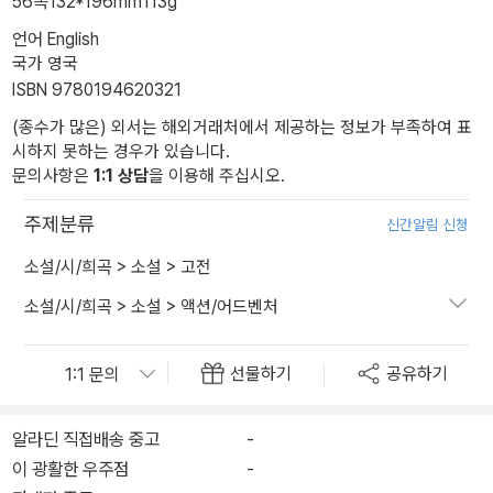
56쪽
132*196mm
113g
언어 English
국가 영국
ISBN 9780194620321
(종수가 많은) 외서는 해외거래처에서 제공하는 정보가 부족하여 표
시하지 못하는 경우가 있습니다.
문의사항은
1:1 상담
을 이용해 주십시오.
주제분류
신간알림 신청
소설/시/희곡
>
소설
>
고전
소설/시/희곡
>
소설
>
액션/어드벤처
선물하기
공유하기
알라딘 직접배송 중고
-
이 광활한 우주점
-