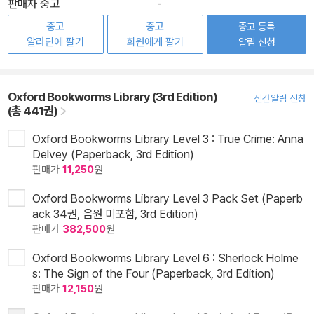
판매자 중고
-
중고
중고
중고 등록
알라딘에 팔기
회원에게 팔기
알림 신청
Oxford Bookworms Library (3rd Edition)
신간알림 신청
(총 441권)
Oxford Bookworms Library Level 3 : True Crime: Anna
Delvey (Paperback, 3rd Edition)
판매가
11,250
원
Oxford Bookworms Library Level 3 Pack Set (Paperb
ack 34권, 음원 미포함, 3rd Edition)
판매가
382,500
원
Oxford Bookworms Library Level 6 : Sherlock Holme
s: The Sign of the Four (Paperback, 3rd Edition)
판매가
12,150
원