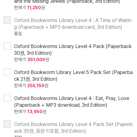
and the Missing Jewels (Paperback, 3rd Edition)
판매가
11,250
원
Oxford Bookworms Library Level 4 : A Time of Waitin
g (Paperback + MP3 download card, 3rd Edition)
품절
Oxford Bookworms Library Level 4 Pack (Paperback
30권, 3rd Edition)
판매가
351,000
원
Oxford Bookworm Library Level 5 Pack Set (Paperba
ck 21권, 3rd Edition)
판매가
255,150
원
Oxford Bookworms Library Level 4 : Eat, Pray, Love
(Paperback + MP3 download, 3rd Edition)
판매가
13,950
원
Oxford Bookworms Library Level 4 Pack Set (Paperb
ack 35권, 음원 미포함, 3rd Edition)