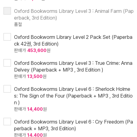
Oxford Bookworms Library Level 3 : Animal Farm (Pap
erback, 3rd Edition)
품절
Oxford Bookworm Library Level 2 Pack Set (Paperba
ck 42권, 3rd Edition)
판매가
453,600
원
Oxford Bookworms Library Level 3 : True Crime: Anna
Delvey (Paperback + MP3 , 3rd Edition )
판매가
13,500
원
Oxford Bookworms Library Level 6 : Sherlock Holme
s: The Sign of the Four (Paperback + MP3 , 3rd Editio
n )
판매가
14,400
원
Oxford Bookworms Library Level 6 : Cry Freedom (Pa
perback + MP3, 3rd Edition)
판매가
14,400
원