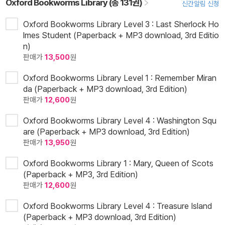
Oxford Bookworms Library (총 131권)
신간알림 신청
Oxford Bookworms Library Level 3 : Last Sherlock Ho
lmes Student (Paperback + MP3 download, 3rd Editio
n)
판매가
13,500
원
Oxford Bookworms Library Level 1 : Remember Miran
da (Paperback + MP3 download, 3rd Edition)
판매가
12,600
원
Oxford Bookworms Library Level 4 : Washington Squ
are (Paperback + MP3 download, 3rd Edition)
판매가
13,950
원
Oxford Bookworms Library 1 : Mary, Queen of Scots
(Paperback + MP3, 3rd Edition)
판매가
12,600
원
Oxford Bookworms Library Level 4 : Treasure Island
(Paperback + MP3 download, 3rd Edition)