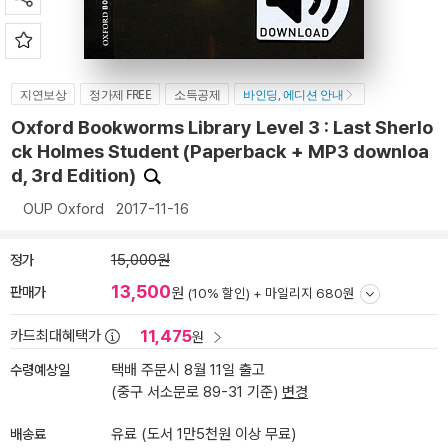
지연보상
정가제 FREE
소득공제
바인딩, 에디션 안내
Oxford Bookworms Library Level 3 : Last Sherlo
ck Holmes Student (Paperback + MP3 downloa
d, 3rd Edition)
OUP Oxford
2017-11-16
정가
15,000원
13,500
판매가
원
(10% 할인) +
마일리지 680원
11,475
카드최대혜택가
원
수령예상일
택배 주문시 8월 11일 출고
(중구 서소문로 89-31 기준)
변경
배송료
유료 (도서 1만5천원 이상 무료)