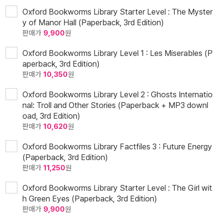
Oxford Bookworms Library Starter Level : The Myster
y of Manor Hall (Paperback, 3rd Edition)
판매가
9,900
원
Oxford Bookworms Library Level 1 : Les Miserables (P
aperback, 3rd Edition)
판매가
10,350
원
Oxford Bookworms Library Level 2 : Ghosts Internatio
nal: Troll and Other Stories (Paperback + MP3 downl
oad, 3rd Edition)
판매가
10,620
원
Oxford Bookworms Library Factfiles 3 : Future Energy
(Paperback, 3rd Edition)
판매가
11,250
원
Oxford Bookworms Library Starter Level : The Girl wit
h Green Eyes (Paperback, 3rd Edition)
판매가
9,900
원