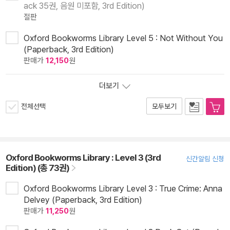
ack 35권, 음원 미포함, 3rd Edition)
절판
Oxford Bookworms Library Level 5 : Not Without You
(Paperback, 3rd Edition)
판매가
12,150
원
더보기
전체선택
모두보기
Oxford Bookworms Library : Level 3 (3rd
신간알림 신청
Edition) (총 73권)
Oxford Bookworms Library Level 3 : True Crime: Anna
Delvey (Paperback, 3rd Edition)
판매가
11,250
원