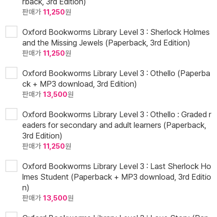
rback, 3rd Edition)
판매가
11,250
원
Oxford Bookworms Library Level 3 : Sherlock Holmes
and the Missing Jewels (Paperback, 3rd Edition)
판매가
11,250
원
Oxford Bookworms Library Level 3 : Othello (Paperba
ck + MP3 download, 3rd Edition)
판매가
13,500
원
Oxford Bookworms Library Level 3 : Othello : Graded r
eaders for secondary and adult learners (Paperback,
3rd Edition)
판매가
11,250
원
Oxford Bookworms Library Level 3 : Last Sherlock Ho
lmes Student (Paperback + MP3 download, 3rd Editio
n)
판매가
13,500
원