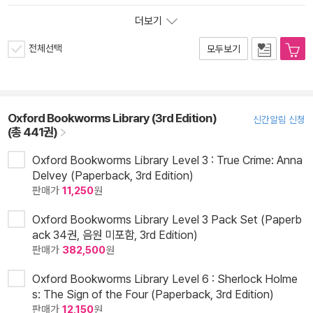
더보기
전체선택
모두보기
Oxford Bookworms Library (3rd Edition)
신간알림 신청
(총 441권)
Oxford Bookworms Library Level 3 : True Crime: Anna
Delvey (Paperback, 3rd Edition)
판매가
11,250
원
Oxford Bookworms Library Level 3 Pack Set (Paperb
ack 34권, 음원 미포함, 3rd Edition)
판매가
382,500
원
Oxford Bookworms Library Level 6 : Sherlock Holme
s: The Sign of the Four (Paperback, 3rd Edition)
판매가
12,150
원