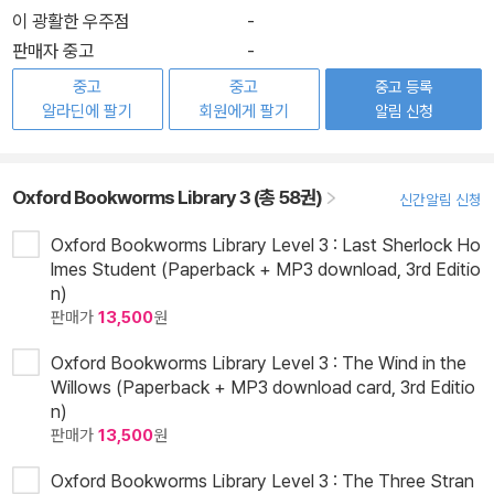
이 광활한 우주점
-
판매자 중고
-
중고
중고
중고 등록
알라딘에 팔기
회원에게 팔기
알림 신청
Oxford Bookworms Library 3 (총 58권)
신간알림 신청
Oxford Bookworms Library Level 3 : Last Sherlock Ho
lmes Student (Paperback + MP3 download, 3rd Editio
n)
판매가
13,500
원
Oxford Bookworms Library Level 3 : The Wind in the
Willows (Paperback + MP3 download card, 3rd Editio
n)
판매가
13,500
원
Oxford Bookworms Library Level 3 : The Three Stran