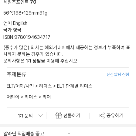
세일즈포인트
70
56쪽
198*129mm
91g
언어 English
국가 영국
ISBN 9780194634717
(종수가 많은) 외서는 해외거래처에서 제공하는 정보가 부족하여 표
시하지 못하는 경우가 있습니다.
문의사항은
1:1 상담
을 이용해 주십시오.
주제분류
신간알림 신청
ELT/어학/사전
>
리더스
>
ELT 단계별 리더스
어린이
>
리더스
>
리더
선물하기
공유하기
알라딘 직접배송 중고
-