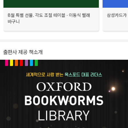
8월 특별 선물. 각도 조절 테이블 · 이동식 빨래
삼성카드가 
바구니
출판사 제공 책소개