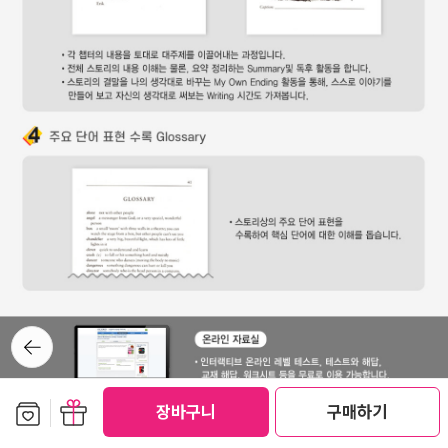
뒤로가
기
보관함담기
선물하기
장바구니
구매하기