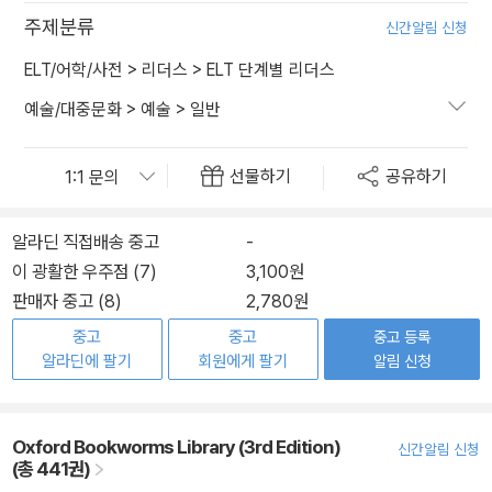
주제분류
신간알림 신청
ELT/어학/사전
>
리더스
>
ELT 단계별 리더스
예술/대중문화
>
예술
>
일반
선물하기
공유하기
알라딘 직접배송 중고
-
이 광활한 우주점 (7)
3,100원
판매자 중고 (8)
2,780원
중고
중고
중고 등록
알라딘에 팔기
회원에게 팔기
알림 신청
Oxford Bookworms Library (3rd Edition)
신간알림 신청
(총 441권)