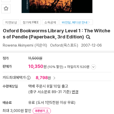
지연보상
정가제 FREE
소득공제
바인딩, 에디션 안내
Oxford Bookworms Library Level 1 : The Witche
s of Pendle (Paperback, 3rd Edition)
Rowena Akinyemi
(지은이)
Oxford(옥스포드)
2007-12-06
정가
11,500원
10,350
판매가
원
(10% 할인) +
마일리지 520원
8,798
카드최대혜택가
원
수령예상일
택배 주문시 8월 10일 출고
(중구 서소문로 89-31 기준)
변경
배송료
유료 (도서 1만5천원 이상 무료)
최대 3,000원 할인
쿠폰받기