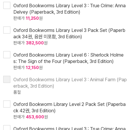
Oxford Bookworms Library Level 3 : True Crime: Anna
Delvey (Paperback, 3rd Edition)
판매가
11,250
원
Oxford Bookworms Library Level 3 Pack Set (Paperb
ack 34권, 음원 미포함, 3rd Edition)
판매가
382,500
원
Oxford Bookworms Library Level 6 : Sherlock Holme
s: The Sign of the Four (Paperback, 3rd Edition)
판매가
12,150
원
Oxford Bookworms Library Level 3 : Animal Farm (Pap
erback, 3rd Edition)
품절
Oxford Bookworm Library Level 2 Pack Set (Paperba
ck 42권, 3rd Edition)
판매가
453,600
원
Oxford Bookworms Library Level 3 : True Crime: Anna