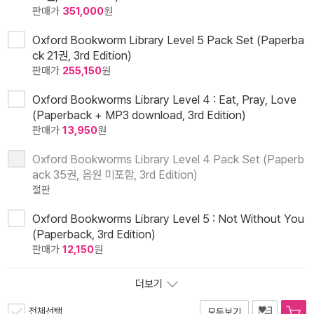
판매가
351,000
원
Oxford Bookworm Library Level 5 Pack Set (Paperba
ck 21권, 3rd Edition)
판매가
255,150
원
Oxford Bookworms Library Level 4 : Eat, Pray, Love
(Paperback + MP3 download, 3rd Edition)
판매가
13,950
원
Oxford Bookworms Library Level 4 Pack Set (Paperb
ack 35권, 음원 미포함, 3rd Edition)
절판
Oxford Bookworms Library Level 5 : Not Without You
(Paperback, 3rd Edition)
판매가
12,150
원
더보기
전체선택
모두보기