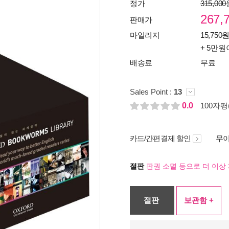
정가
315,00
267,
판매가
마일리지
15,750원
+ 5만원
배송료
무료
Sales Point :
13
0.0
100자평(
카드/간편결제 할인
무이
절판
판권 소멸 등으로 더 이상 
절판
보관함 +