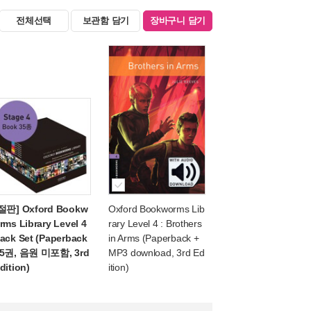
전체선택
보관함 담기
장바구니 담기
절판] Oxford Bookw
Oxford Bookworms Lib
rms Library Level 4
rary Level 4 : Brothers
ack Set (Paperback
in Arms (Paperback +
5권, 음원 미포함, 3rd
MP3 download, 3rd Ed
dition)
ition)