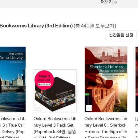
더보기
Bookworms Library (3rd Edition)
(총 441권 모두보기)
신간알림 신청
ookworms Lib
Oxford Bookworms Lib
Oxford Bookworms Lib
[
l 3 : True Cri
rary Level 3 Pack Set
rary Level 6 : Sherlock
m
 Delvey (Pap
(Paperback 34권, 음원
Holmes: The Sign of th
i