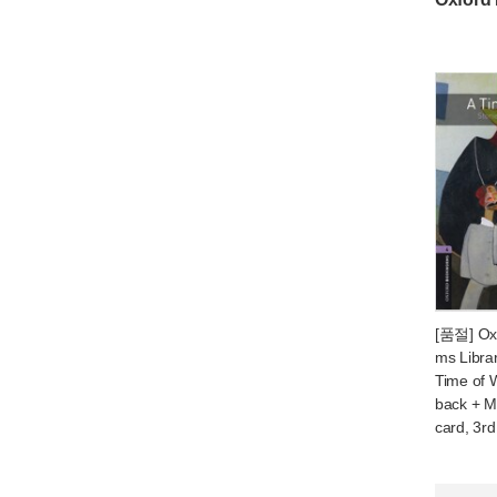
[품절] Ox
ms Librar
Time of 
back + 
card, 3rd