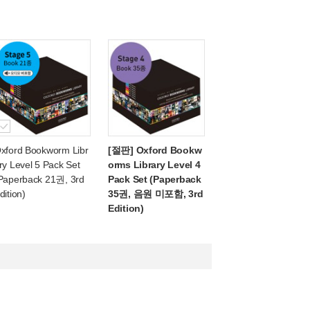
xford Bookworm Libr
[절판] Oxford Bookw
ry Level 5 Pack Set
orms Library Level 4
Paperback 21권, 3rd
Pack Set (Paperback
dition)
35권, 음원 미포함, 3rd
Edition)