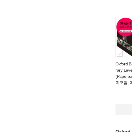
Oxford B
rary Leve
(Paperb
미포함, 3rd
Oxford 