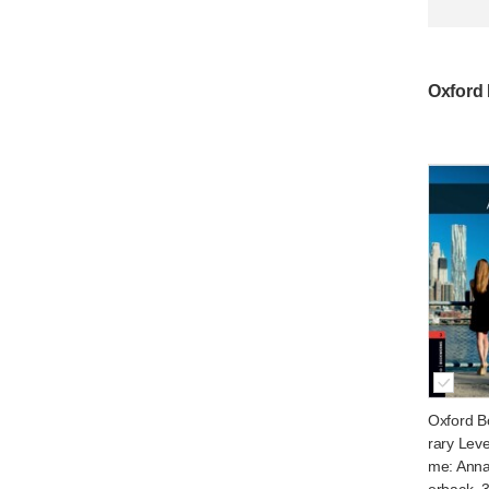
Oxford 
Oxford B
rary Leve
me: Anna