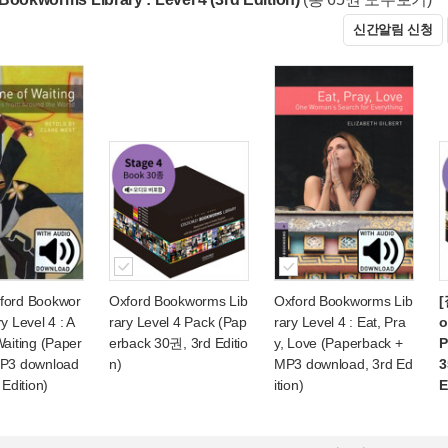
신간알림 신청
ford Bookwor
Oxford Bookworms Lib
Oxford Bookworms Lib
[
y Level 4 : A
rary Level 4 Pack (Pap
rary Level 4 : Eat, Pra
o
Waiting (Paper
erback 30권, 3rd Editio
y, Love (Paperback +
P
MP3 download
n)
MP3 download, 3rd Ed
3
 Edition)
ition)
E