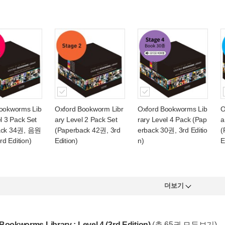
ookworms Lib
Oxford Bookworm Libr
Oxford Bookworms Lib
O
l 3 Pack Set
ary Level 2 Pack Set
rary Level 4 Pack (Pap
a
ack 34권, 음원
(Paperback 42권, 3rd
erback 30권, 3rd Editio
(
 Edition)
Edition)
n)
E
더보기
Bookworms Library : Level 4 (3rd Edition)
(총 65권 모두보기)