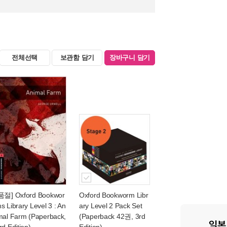
전체선택
보관함 담기
장바구니 담기
품절] Oxford Bookwor
Oxford Bookworm Libr
s Library Level 3 : An
ary Level 2 Pack Set
mal Farm (Paperback,
(Paperback 42권, 3rd