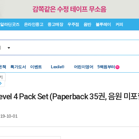
알라딘굿즈
온라인중고
중고매장
우주점
음반
블루레이
커피
서
수준별베스트
중고 외서
온책
특가도서
이벤트
Lexile®
어린이영어
5백원부터
N
수준별베스트
중고 외서
기
evel 4 Pack Set (Paperback 35권, 음원 미포함,
19-10-01