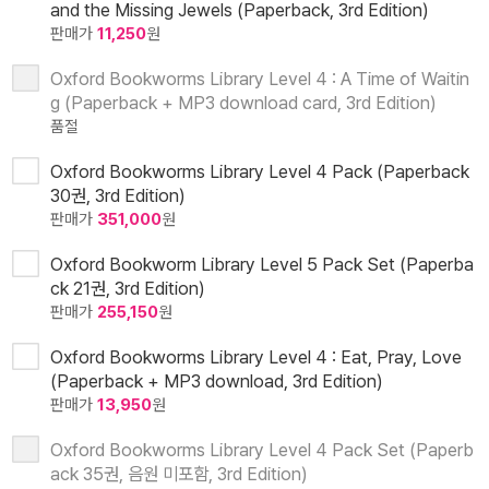
and the Missing Jewels (Paperback, 3rd Edition)
판매가
11,250
원
Oxford Bookworms Library Level 4 : A Time of Waitin
g (Paperback + MP3 download card, 3rd Edition)
품절
Oxford Bookworms Library Level 4 Pack (Paperback
30권, 3rd Edition)
판매가
351,000
원
Oxford Bookworm Library Level 5 Pack Set (Paperba
ck 21권, 3rd Edition)
판매가
255,150
원
Oxford Bookworms Library Level 4 : Eat, Pray, Love
(Paperback + MP3 download, 3rd Edition)
판매가
13,950
원
Oxford Bookworms Library Level 4 Pack Set (Paperb
ack 35권, 음원 미포함, 3rd Edition)