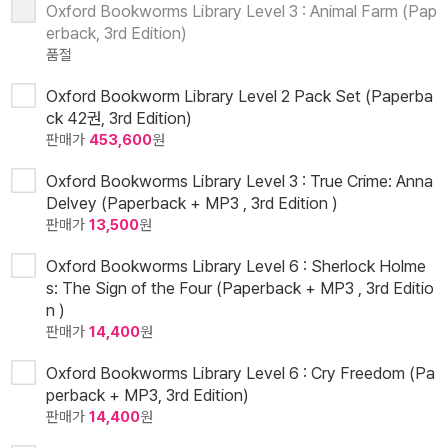
Oxford Bookworms Library Level 3 : Animal Farm (Pap
erback, 3rd Edition)
품절
Oxford Bookworm Library Level 2 Pack Set (Paperba
ck 42권, 3rd Edition)
판매가
453,600
원
Oxford Bookworms Library Level 3 : True Crime: Anna
Delvey (Paperback + MP3 , 3rd Edition )
판매가
13,500
원
Oxford Bookworms Library Level 6 : Sherlock Holme
s: The Sign of the Four (Paperback + MP3 , 3rd Editio
n )
판매가
14,400
원
Oxford Bookworms Library Level 6 : Cry Freedom (Pa
perback + MP3, 3rd Edition)
판매가
14,400
원