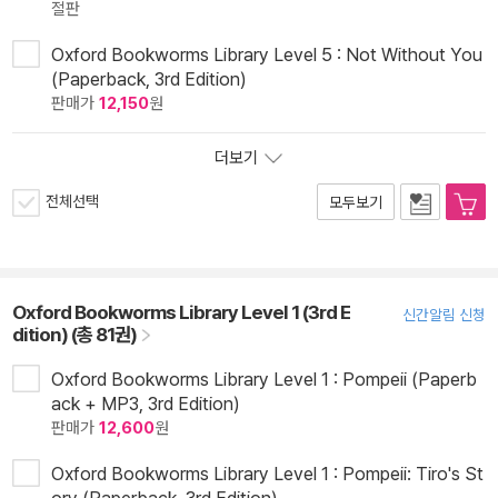
절판
Oxford Bookworms Library Level 5 : Not Without You
(Paperback, 3rd Edition)
판매가
12,150
원
더보기
전체선택
모두보기
Oxford Bookworms Library Level 1 (3rd E
신간알림 신청
dition) (총 81권)
Oxford Bookworms Library Level 1 : Pompeii (Paperb
ack + MP3, 3rd Edition)
판매가
12,600
원
Oxford Bookworms Library Level 1 : Pompeii: Tiro's St