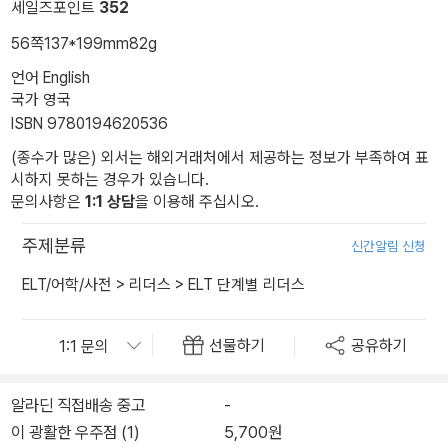
세일즈포인트
352
56쪽
137*199mm
82g
언어 English
국가 영국
ISBN 9780194620536
(종수가 많은) 외서는 해외거래처에서 제공하는 정보가 부족하여 표
시하지 못하는 경우가 있습니다.
문의사항은
1:1 상담
을 이용해 주십시오.
주제분류
신간알림 신청
ELT/어학/사전
>
리더스
>
ELT 단계별 리더스
선물하기
공유하기
알라딘 직접배송 중고
-
이 광활한 우주점 (1)
5,700원