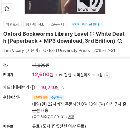
지연보상
정가제 FREE
소득공제
바인딩, 에디션 안내
Oxford Bookworms Library Level 1 : White Deat
h (Paperback + MP3 download, 3rd Edition)
Tim Vicary
(지은이)
Oxford University Press
2015-12-31
정가
14,000원
12,600
판매가
원
(10% 할인) +
마일리지 630원
10,710
카드최대혜택가
원
수령예상일
양탄자배송
주말특급
내일(일) 22시까지 주문하면 8월 10일 (월) 아침 7시
출
근전 배송
(중구 서소문로 89-31 )
변경
배송료
유료 (도서 1만5천원 이상 무료)