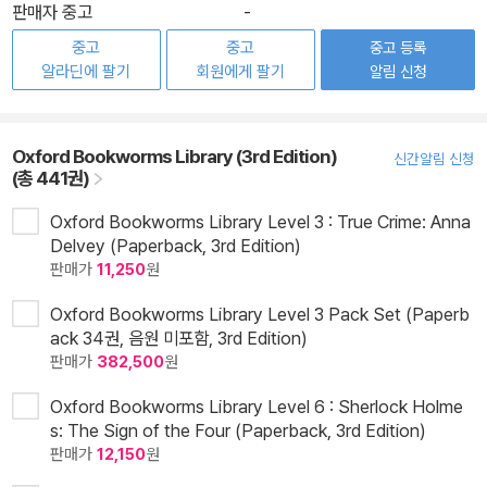
판매자 중고
-
중고
중고
중고 등록
알라딘에 팔기
회원에게 팔기
알림 신청
Oxford Bookworms Library (3rd Edition)
신간알림 신청
(총 441권)
Oxford Bookworms Library Level 3 : True Crime: Anna
Delvey (Paperback, 3rd Edition)
판매가
11,250
원
Oxford Bookworms Library Level 3 Pack Set (Paperb
ack 34권, 음원 미포함, 3rd Edition)
판매가
382,500
원
Oxford Bookworms Library Level 6 : Sherlock Holme
s: The Sign of the Four (Paperback, 3rd Edition)
판매가
12,150
원