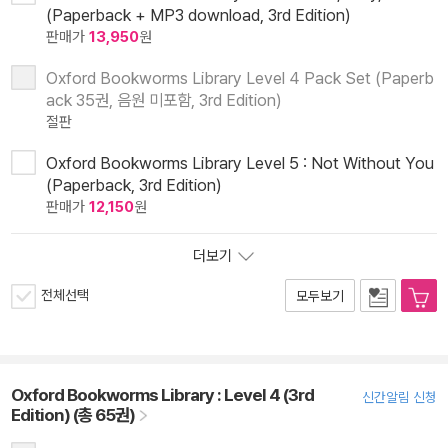
(Paperback + MP3 download, 3rd Edition)
판매가
13,950
원
Oxford Bookworms Library Level 4 Pack Set (Paperb
ack 35권, 음원 미포함, 3rd Edition)
절판
Oxford Bookworms Library Level 5 : Not Without You
(Paperback, 3rd Edition)
판매가
12,150
원
더보기
전체선택
모두보기
Oxford Bookworms Library : Level 4 (3rd
신간알림 신청
Edition) (총 65권)