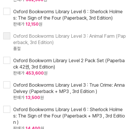
Oxford Bookworms Library Level 6 : Sherlock Holme
s: The Sign of the Four (Paperback, 3rd Edition)
판매가
12,150
원
Oxford Bookworms Library Level 3 : Animal Farm (Pap
erback, 3rd Edition)
품절
Oxford Bookworm Library Level 2 Pack Set (Paperba
ck 42권, 3rd Edition)
판매가
453,600
원
Oxford Bookworms Library Level 3 : True Crime: Anna
Delvey (Paperback + MP3 , 3rd Edition )
판매가
13,500
원
Oxford Bookworms Library Level 6 : Sherlock Holme
s: The Sign of the Four (Paperback + MP3 , 3rd Editio
n )
판매가
14,400
원