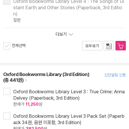
Oxford Bookworms Library Level 4 : The Songs of Di
stant Earth and Other Stories (Paperback, 3rd Editio
n)
절판
더보기
전체선택
모두보기
Oxford Bookworms Library (3rd Edition)
신간알림 신청
(총 441권)
Oxford Bookworms Library Level 3 : True Crime: Anna
Delvey (Paperback, 3rd Edition)
판매가
11,250
원
Oxford Bookworms Library Level 3 Pack Set (Paperb
ack 34권, 음원 미포함, 3rd Edition)
판매가
382,500
원