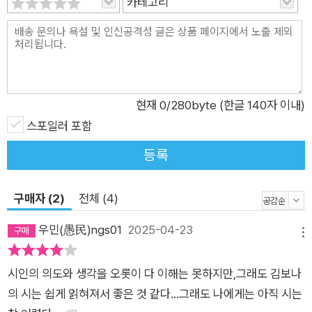
카테고리
는다. 그럼에도 이 시집의 모든 여정을 뒤따르고 싶어지는 까닭
은, “모두에게 행운이 깃들었으면 좋겠다”(2022년 『문화일보』
신춘문예 당선 소감)는 마음으로 걸음을 멈추지 않는 이의 이야
기에는 온통 “길한 것밖에 없”(「음양 자르기」)을 것이기 때문이
다. 김보나의 모험 만화 속 주인공을 “응원하는 사람의 작은 기
현재
0
/280byte (한글 140자 이내)
쁨”(「스위트 나이트」)이 여기에 있다. “입안에 잠시 차오르는 서
스포일러 포함
늘하고 부드러운 세계” ―모험 퀘스트: 세상을 입안에 넣고 굴려
등록
맛보시오 우리 앞엔 저마다의 이랑이 숨 막힐 만큼 새빨간 딸기가
펼쳐져 있다 언젠가 찾아오는 겨울을 제철이라 믿으며 발버둥 치
구매자 (2)
전체 (4)
는 딸기, 겨우내 무르익은 못생긴 딸기, 물크러진 딸기, 작거나 멍
든 딸기가 이곳에서는 전부 나의 것이다 제일 못난 딸기를 따서
우민(愚民)ngs01
2025-04-23
메뉴
가장 빨간 부분을 베어 문다 그리고 딸기의 일부가 내게 스며들게
놔둔다 ―「딸기의 고장에서 태어난 사람」 부분 『나의 모험 만화』
시인의 의도와 생각을 오롯이 다 이해는 못하지만,그래도 김보나
에는 아이스크림, 팝콘, 토마토, 맥주, 감자칩 등 다양한 먹을거리
의 시는 쉽게 읽혀져서 좋은 것 같다...그래도 나에게는 아직 시는
가 등장한다. 러닝 액션 게임의 캐릭터가 중간중간 아이템을 획득