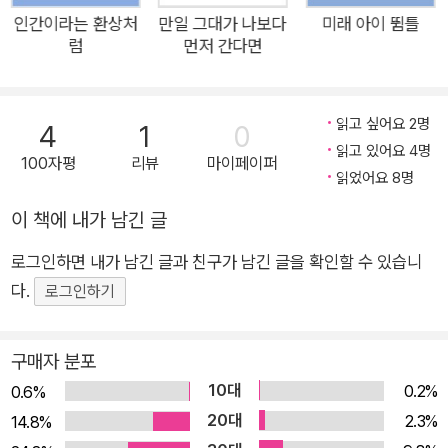
험 만화」 부분 만화라는 콘셉트 아래 일종의 ‘텍스트-어드벤처’를
인간이라는 환상처
만일 그대가 나보다
미래 아이 뜀틀
럼
먼저 간다면
지향합니다. 다양한 화자가 등장하는데, 독자는 화자에 이입하여
여자와 남자, 유년과 노년, 삶과 죽음, 현실과 환상 등 다양한 경
계를 오갈 수 있습니다. 이 시집을 읽는 분들께서 모험 만화를 읽
읽고 싶어요 2명
4
1
0
을 때처럼 가슴이 뜨거워지는 감각, 소중한 사람을 만나는 느낌,
읽고 있어요 4명
100자평
리뷰
마이페이퍼
누군가에게 반하는 마음, 그를 잃는 느낌 등 내가 나 아닌 사람이
읽었어요 8명
되어 다양한 삶을 추체험하는 경험을 하시길 바라는 마음입니다.
이 책에 내가 남긴 글
기쁨, 슬픔, 상실감 등 살아간다는 느낌을 새로이 느끼고 반추할
수 있도록 하는 시집이 되길 꿈꿉니다. ―웹진 〈공통점 아카이브〉
로그인하면 내가 남긴 글과 친구가 남긴 글을 확인할 수 있습니
‘월간 사람책’ #2 김보나의 시적 언어로 탄생한 모험 만화 주인공
다.
로그인하기
은 “칸 속 사람들의 말풍선을 속속들이 알고 싶”다는 바람을 안
고 발걸음을 뗀다. 저마다 남몰래 간직하고 있는 “독서 기록장에
구매자 분포
는 쓰지 못한 문장 혹은/어린 토끼에게 건초를 부어 주며 쏟아낸
10대
0.2%
0.6%
마음”(「나의 모험 만화」)을 들여다보고자 그가 익힌 술법은 ‘둔갑
20대
2.3%
14.8%
술’. 이 모험 만화 주인공은 김보나의 시 속으로 들어가 다양한 인