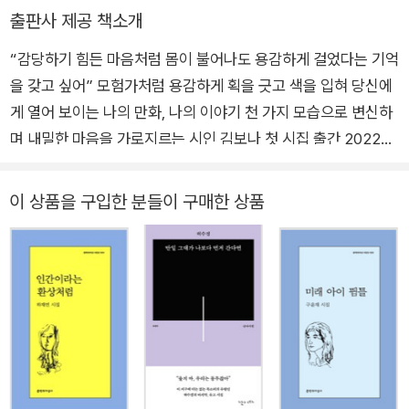
출판사 제공 책소개
이럴 줄 몰랐어
“감당하기 힘든 마음처럼 몸이 불어나도 용감하게 걸었다는 기억
을 갖고 싶어” 모험가처럼 용감하게 획을 긋고 색을 입혀 당신에
2025년 4월
게 열어 보이는 나의 만화, 나의 이야기 천 가지 모습으로 변신하
며 내밀한 마음을 가로지르는 시인 김보나 첫 시집 출간 2022년
『문화일보』 신춘문예를 통해 작품 활동을 시작한 김보나의 첫 시
집 『나의 모험 만화』가 문학과지성 시인선 614번으로 출간되었
이 상품을 구입한 분들이 구매한 상품
다. “우리 마음의 여백에 잔잔한 파문을 남기는 풍부한 상상
력”(나희덕·박형준·문태준, 2022년 『문화일보』 신춘문예 심사
평)을 “말갛고 나직하고 유머러스한, 누구와도 안 닮은 언어”(이
원, 『시 보다 2023』 추천의 말)로 펼쳐낸 시 52편을 총 5부로 나
눠 묶었다. 키 작은 주인공이 딱 한 번 용기를 낸다 만화 그리는
게 좋았다 [……] 칸 속 사람들의 말풍선을 속속들이 알고 싶다 내
년을 얘기할 때 사람들은 왜 밝은 표정을 지으려 애쓰는지 해가
진 뒤로 저마다의 모험은 어떻게 지속되는지 (계속) ―「나의 모