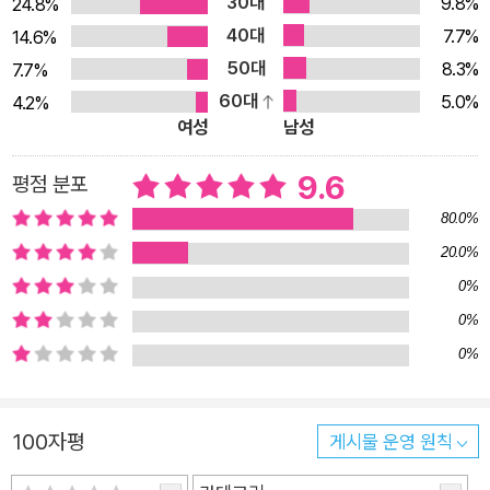
30대
9.8%
24.8%
물로 분화하여 “종종 딸기나 펭귄이나 친구 등으로 둔갑한다”(뒤
40대
7.7%
14.6%
표지 글). 자신을 감추거나 상대방을 속여 무언가를 얻기 위해서
50대
8.3%
7.7%
가 아니라, 오로지 타인의 마음을 선선히 드나들기 위하여. 마냥
60대
5.0%
4.2%
둥글고 넉넉지만은 않은 것이 사람의 내면이기에 여러 마음을 경
여성
남성
유하는 이 모험은 필연적으로 험난하다. 타인의 모난 지점을 통과
하다 찔린 마음은 곧잘 상처를 입어 미움의 모양으로 부풀어 오르
9.6
평점 분포
기도 한다. 그렇지만 시인은 “불행이 생의 주제라고 요약하는 대
80.0%
신” 열심히 “걸어가는 주인공을 보여”(「물가에서 우리는 잠시 매
20.0%
혹적이다」)준다. 김보나의 시 속 인물들은 “누군가를 미워하는
0%
마음조차/스스로 머금는 숨의 폭보다/커질 순 없”(「현관을 열
0%
고」)음을 되새기며 숨을 한번 크게 들이마시고, “걷는 수밖에 없
0%
는/어둠을 통과하는 길”(「걸어도 걸어도」)을 계속해서 걸어나간
다. 모험이란 무릅써야 하는 위험을 전제하고 있으므로 모험이 끝
나지 않는 이상 위기와 고난은 계속될 테지만, 김보나의 시는 “끝
100자평
게시물 운영 원칙
까지 결말을 지연하”고 “끝에서 다시 모든 걸 반복하며”(홍성희,
해설 「미친 봄날의 끝말잇기」) 결코 안정적인 세계에 들어서지 않