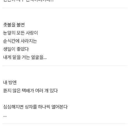
선생님은 할머니를 어머니라고 불러 자기 엄마도 아니면서 어머니 여
기는 미예요, 미
촛불을 불면
어머 어떻게 알았어요 나 미애예요
눈앞의 모든 사람이
순식간에 사라지는
미애
생일이 좋았다
인간의 생이 몇 장짜리 악보이고
내게 말을 거는 얼굴을
하나의 곡을 반복하는 것이 연습이라면
적의 없이 바라볼 수 있어서
하나라는 고통을 되풀이하는 인간은 어떤 악기인 걸까
타인이 건네는 목소리를
두려워하지 않아도 되어서
내 방엔
검은 피아노를 마주하면 알게 되지 손안에 흰 달걀을 쥐고 살아왔다
코끝에는 연기 냄새
뜯지 않은 택배가 여러 개 있다
는 것을
어두운 세상에서 다들
그것을 지키려는 자도, 깨뜨릴 각오로 두드리는 자도 있어서
제 몫의 접시를 들고
심심해지면 상자를 하나씩 열어본다
서 있다는 걸 안다
가끔 궁금해져
[……]
오래 기다린 상자는
어떤 사람들이 마지막까지 노른자로 손을 적시는지