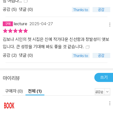
참 어렵다...
해가며 앞을 향해 달리는 것처럼, 용기를 끌어안고 씩씩하게 걸어
공감 (
5
)
댓글 (0)
가는 김보나의 모험 만화 주인공은 시집 갈피마다 숨어 있는 먹을
거리를 챙겨 먹으며 여정을 이어나간다. 김보나의 시에서 무언가
lecture
2025-04-27
를 씹어 삼키는 행위는 새로운 경험을 마주하고 그것을 체화하는
메뉴
방법이다. 시 속 인물들은 “말라붙은 찻잎에 끓어오르는 물을
김보나 시인의 첫 시집은 신예 작가다운 신선함과 창발성이 엿보
부”어 마시며 “속에서 불씨가 타오르는”(「황차의 별」) 느낌을 감
입니다. 큰 성장을 기대해 봐도 좋을 것 같습니다.
각하고, 망개떡 파는 소리를 들으며 “보얗고 차갑고 설겅거리는”
하얀 떡처럼 “손아귀에 끈기 있게 엉겨 붙던 마음”(「망상 하천」)
공감 (
2
)
댓글 (0)
을 떠올리고, 버터를 만들며 자신에게 내재된 “젖 먹던 힘”(「백봉
령 버터 박물관」)을 깨닫는다. “타오르는 솥 안에서 익어가는” 만
두송이들을 바라보며 “한 사람이 가진 천 개의 얼굴”(「차이나타
쓰기
마이리뷰
운」)을 헤아리기도, “외국 사람이 손질한 게를 받아”든 채 “처
구매자 (0)
전체 (1)
음”으로 “자기만을 위해 소복한 흰밥을”(「눈송이를 위한 자장
가」) 지으며 누군가를 살피고 기다리는 일에 대해 생각하기도 한
메뉴
다. 이 모든 인상과 풍경이 제 몸에 “스며들게 놔”(「딸기의 고장
에서 태어난 사람」)둠으로써 그들은 조금 더 강하고 용감해진다.