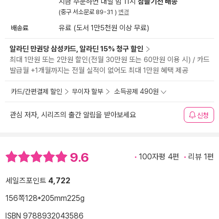
지금 주문하면 내일 밤 11시
잠들기전 배송
(중구 서소문로 89-31 )
변경
배송료
유료 (도서 1만5천원 이상 무료)
알라딘 만권당 삼성카드, 알라딘 15% 청구 할인
최대 1만원 또는 2만원 할인(전월 30만원 또는 60만원 이용 시) / 카드
발급월 +1개월까지는 전월 실적이 없어도 최대 1만원 혜택 제공
카드/간편결제 할인
무이자 할부
소득공제 490원
관심 저자, 시리즈의 출간 알림을 받아보세요
신청
9.6
100자평 4편
리뷰 1편
세일즈포인트
4,722
156쪽
128*205mm
225g
ISBN 9788932043586