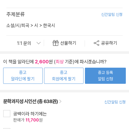
주제분류
신간알림 신청
소설/시/희곡
>
시
>
한국시
선물하기
공유하기
이 책을 알라딘에
2,600
원 (
최상
기준)에 파시겠습니까?
중고
중고
중고 등록
알라딘에 팔기
회원에게 팔기
알림 신청
문학과지성 시인선 (총 638권)
신간알림 신청
공백이라 하기에는
판매가
11,700
원