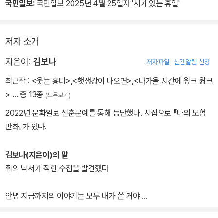
국민일보:
국민일보 2025년 4월 25일자 '시가 있는 휴일'
저자 소개
지은이:
김보나
저자파일
신간알림 신청
최근작 :
<웃는 흉터>
,
<햇생강이 나오면>
,
<다가올 시간에 윙크 윙크
>
… 총 13종
(모두보기)
2022년 문화일보 신춘문예를 통해 등단했다. 시집으로 『나의 모험
만화』가 있다.
김보나(지은이)의 말
쥐의 낙서가 적힌 수첩을 발견했다
안녕 지금까지의 이야기는 모두 내가 쓴 거야
발톱을 괜히 먹은 것 같아