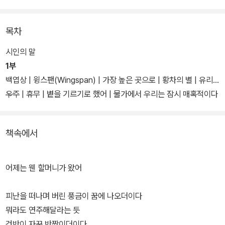
나직하고 유머러스한, 누구와도 안 닮은 언어”(이원, 『시 보다 2023』
추천의 말)로 펼쳐낸 시 52편을 총 5부로 나눠 묶었다.
목차
시인의 말
1부
백엽상 | 윙스팬(Wingspan) | 가장 높은 곳으로 | 황차의 별 | 유리
우주 | 휴무 | 볕을 기르기로 했어 | 물가에서 우리는 잠시 매혹적이다
| 물보라 이후 | 요재지이(聊齋志異) | 나의 모험 만화 | 망상 하천
2부
책속에서
Act II | 히쓰지분가쿠(羊文学) 보컬과 결혼하려면 | 탕에 들어갔다
나오는 사람 | 장수민해독센터 | 좋은 것만 드려요 | 수련 일지 | 부추
와 나 | 성물방 | 슈베르트 방은 말한다 | 백봉령 버터 박물관
어제는 웬 할머니가 왔어
3부
피난을 떠나며 버린 풍금이 꿈에 나오더이다
뭐라도 연주해달라는 듯
건반이 자꾸 반짝이더이다