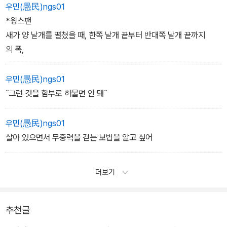
우민(愚民)ngs01
빈 상자가 늘고
*윙스팬
열 만한 것이 사라져가면
새가 양 날개를 펼쳤을 때, 한쪽 날개 끝부터 반대쪽 날개 끝까지
의 폭,
나는 이 방을 통째로 들어
리본으로 묶을 궁리를 해본다
우민(愚民)ngs01
―「상자 놀이」 부분
˝그런 것을 함부로 허물면 안 돼˝
우민(愚民)ngs01
살아 있으면서 무중력을 걷는 보법을 알고 싶어
더보기
추천글