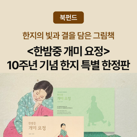
도감이 서서히 피어오르고 있음을 느끼며 “서로의 언어로” “로/
로/로//노래”[「히쓰지분가쿠(羊文学) 보컬과 결혼하려면」]를 시
작하는 우리에게, 시인은 더 많은 말풍선을 함께 채워나가자며 펜
을 쥐여 준다. 마치 “이 모험의 끝은 친구를 만드는 일이라는
듯”(「나의 모험 만화」).