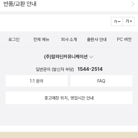
반품/교환 안내
상자에 보관하는/그런 사람”(「여름 느낌 단편」), “마음에 드는 낱
지 않는다는 것이 삶과 연관된 일들을 연상시킵니다. 겨울 나라에
말을” 차근히 “채집”(「여름방학」)하여 자신만의 사전을 꾸릴 줄
서 라는 시를 읽어 봅니다.펭귄 몸무게는 어떻게 재는지 아냐고
아는 사람, 늘 상대에게 “더 좋은 말을 주고 싶”[「히쓰지분가쿠
묻는데 잘 모르니까 이러게 하는 그러며껴않았다는 것을 같이 몸
(羊文学) 보컬과 결혼하려면」]어 하는 사람이 정성껏 골라낸 말
무게를 재는 모습이 재미있는 표현입니다.겨울에 펭귄처럼 뒤뚱
로그인
전체 메뉴
회사 소개
출판사 안내
PC 버전
들은 무게감을 가질 수밖에 없다. 이번 시집의 해설을 맡은 문학
거리지만 삶을 헤쳐나가는 모습이 생각납니다.계절과 생각의 흐
평론가 홍성희가 짚어내고 있듯이, 김보나의 시 속 인물들은 언어
름 속에서 시를 읽으며 시인님의 마음속에서 사물을 바라보고같
(주)알라딘커뮤니케이션
에 대한 깊은 이해 아래 함부로 “믿음의 언어와 공동의 언어를”
이 느끼는 것에 공감을 합니다.#나의모험만화 #김보나 #문학과
허물지 않는다. 언제든 “진심에 대한 단정하고 다정한 가정이
1544-2514
일반문의 (발신자 부담)
지성사
깨”질 수 있음을 알면서도 그것이 통하기를 희망하는 바람으로
1:1 문의
FAQ
‘사각사각’ 자신의 “언어를 더”할 뿐이다. 그 간절함을 통해 ‘당
신’과 ‘나’는 “하나의 문법을, 활자를, 시공간을 공유하지 않아도”
중고매장 위치, 영업시간 안내
“하나의 규칙을 넘어” 연결된다. “늘/먼저 고백하는 사람으로
자”(「「미친 봄날 생각」」)라온 이 모험 만화 주인공의 단단한 전언
은 낯섦으로부터 오는 경계(儆戒)를 누그러뜨린다. “타인이 건
네는 목소리를/두려워하지 않아도”(「무국적 발자국」) 된다는 안