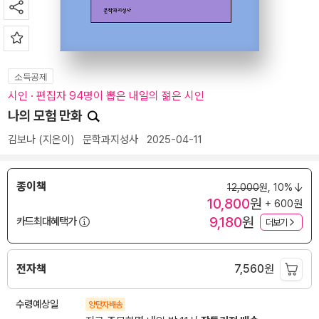
소득공제
시인 · 편집자 94명이 뽑은 내일의 젊은 시인
나의 모험 만화
김보나
(지은이)
문학과지성사
2025-04-11
종이책
12,000
원,
10%
10,800
원
+ 600원
9,180
원
카드최대혜택가
더보기
전자책
7,560
원
수령예상일
양탄자배송