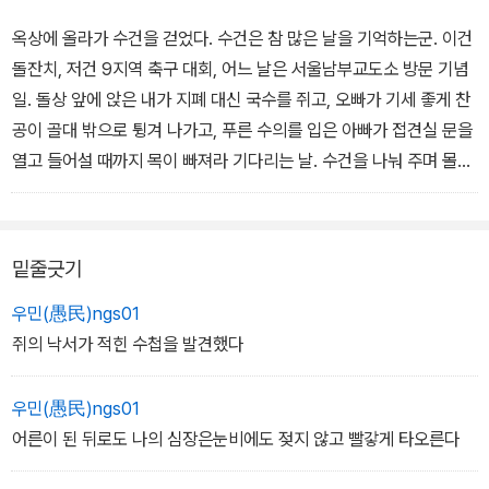
날 부르는 목소리를 경계하며
갑자기 쏟아진 풍경에 깜짝 놀라거나
살아간다 해도
눈을 떴다고 생각할지도 모른다
옥상에 올라가 수건을 걷었다. 수건은 참 많은 날을 기억하는군. 이건
사람마다 틀림없이 달리 들리는 종잇장들이 내 바닥에 교교히 펼쳐져
한 번쯤 불을 껐던 그 입으로
돌잔치, 저건 9지역 축구 대회, 어느 날은 서울남부교도소 방문 기념
있다 미애
누군가를 새로이 축복할 수 있기를
그건 착각이야
일. 돌상 앞에 앉은 내가 지폐 대신 국수를 쥐고, 오빠가 기세 좋게 찬
저거 말고 이걸 연주해주면 좋겠는데
―「무국적 발자국」 부분
공이 골대 밖으로 튕겨 나가고, 푸른 수의를 입은 아빠가 접견실 문을
―「슈베르트 방은 말한다」 전문
누군가 눈 뜨기 전에 세계는 먼저
열고 들어설 때까지 목이 빠져라 기다리는 날. 수건을 나눠 주며 몰래
빛으로 눈꺼풀을 틀어막지
한숨을 쉰 엄마가 있다. 수건을 받으며 고개를 숙이는 오빠가 있다. 비
린내가 물씬 나는 수건에 얼굴을 묻고 비는 엄마가 있다. 어쩌다 이 많
나는 상자가 간직한 것을 꺼내며 즐거워한다
은 수건이 내게 왔을까. 나는 마른 수건을 개며 칸을 채웠다. 수건을
밑줄긋기
작게 접는 동안 누군가 어깨를 두드려 무언가 쥐여 주었다. 하얀 소창
[……]
수건에 ‘축 고희’라고 적혀 있다. 내 것이라고 했다.
우민(愚民)ngs01
이젠 다 접은 것 같아. 방문을 열고 나갔다. 아무것도 안 보이게 눈부
쥐의 낙서가 적힌 수첩을 발견했다
방을 둘러보면 여전히 상자가 수북하다
신데 거기부터는 내가 모르는 곳. 그리고 이 만화는 여기서 끝난다.
―「무한 타월」 전문
우민(愚民)ngs01
이삿짐이나
어른이 된 뒤로도 나의 심장은눈비에도 젖지 않고 빨갛게 타오른다
유품 같다