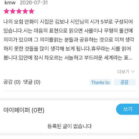
kmw
2026-07-31
“서로의 언어로 끝말잇기를 시작해요” ―모험 리워드: 경계(境
界)와 경계(警戒)가 해제됩니다 한 사람이 곁에서 걷고 있었다
나의 모험 만화이 시집은 김보나 시인님의 시가 5부로 구성되어
나는 산을 오르고 있었다 산악인이 아니어도 산을 즐겨 오를 수
있습니다.시는 마음의 표현으로 읽으면 사물이나 무형의 물건에
있듯 나는 사랑의 전문가가 아니면서 한 사람의 손을 잡기도 했다
의미가 있으며 그 의미를읽는 분들과 공유하는 것으로 미처 생각
땅거미가 찾아오고 박쥐 무리가 날아가는 저녁 시력을 포기했으
하지 못한 것들을 많이 생각해 보게 됩니다.휴무라는 시를 읽어
니까 박쥐는 어둠을 헤쳐나갈 초음파를 얻었다고 들은 적이 있다
봅니다.입안에 잠시 차오르는 서늘하고 부드러운 세계라는 표현
그렇다면 어둠 속을 같이 걷고 싶은 사람에겐 이렇게 말해야 하는
은 소프트콘을 먹는 모습이생각납니다.더운 여름이 생각이 나며
지도 모른다 우리 같이 진화하자 ―「윙스팬(Wingspan)」 부분
더보기
주차장에 일하는 여자분이 무더위에 드러누웠다는 표현이 계절
김보나의 시 속 인물들은 모험 중 맞닥뜨리는 수많은 장소 앞에서
공감 (
0
)
댓글 (0)
이 생각나게 합니다.하얀 게 차게 묻은 네 입가를 반짝이며 아이
홀홀 경계(境界)를 넘으며 나아가고, 그 너머에서 마주하는 이들
스크림은 왜 녹는지 누구의 마음도 아니면서 라는 표현이 재미있
에게 “알알이 쌓아”온 “한 사람만을 위한 고백을”(「여름 느낌 단
습니다.물가에서 우리는 잠시 매혹적이다라는 시를 읽어 봅니다.
편」) 건넨다. “곁에서 걷고 있”는 사람의 “손을 잡”고서, “같이 진
쓰기
마이페이퍼 (0편)
오늘은 양말 한쪽이 사라져서 그것 없이 걷는 법을 발명했지앉지
화하”여 함께 “어둠 속을 같이 걷”[「윙스팬(Wingspan)」]자고
도 잠들지도 못하다가 새벽 수영을 시작하자고 전화를 걸으니숨
속삭인다. 이 고백이 사뭇 가볍지 않게 느껴지는 까닭은 단순히
등록된 글이 없습니다
을 몰아쉬는 연습을 하는 것이 수영을 시원하게 하는 모습이 생각
그에 어려 있는 진심 때문만은 아니다. “받은 모든 편지를/과일
납니다.물안경을 쓰고 깊이 헤엄치지만이번 삶은 내게도 잘 보이