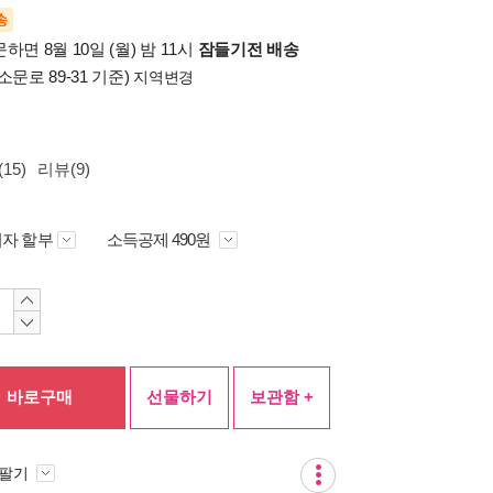
송
하면 8월 10일 (월) 밤 11시
잠들기전 배송
소문로 89-31 기준)
지역변경
15)
리뷰(9)
자 할부
소득공제 490원
바로구매
선물하기
보관함 +
 팔기