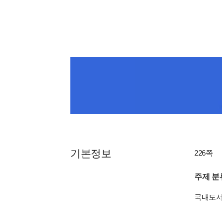
기본정보
226쪽
주제 분
국내도