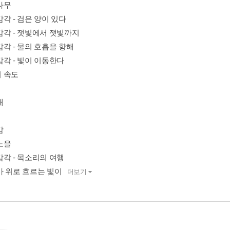
나무
각 - 검은 양이 있다
감각 - 잿빛에서 잿빛까지
각 - 물의 호흡을 향해
감각 - 빛이 이동한다
 속도
개
감
노을
감각 - 목소리의 여행
마 위로 흐르는 빛이
더보기