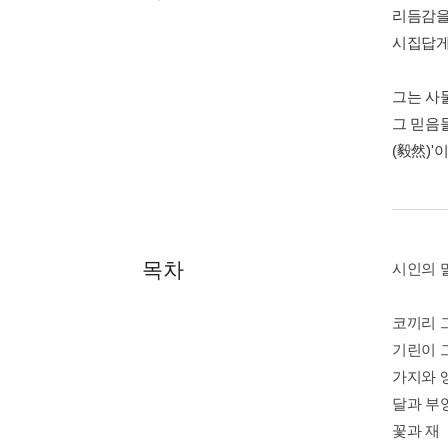
리듬감을
시집답게
그는 사
그 믿음
(毅然)
목차
시인의 
코끼리 
기린이 
가지와 
달과 부
꽃과 재