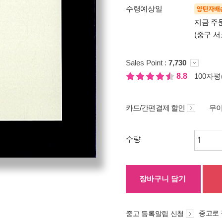
수령예상일
양탄자배
지금 주문
(중구 서
Sales Point :
7,730
8.8
100자평(
카드/간편결제 할인
무이
수량
장바구니 담기
중고로
중고 등록알림 신청