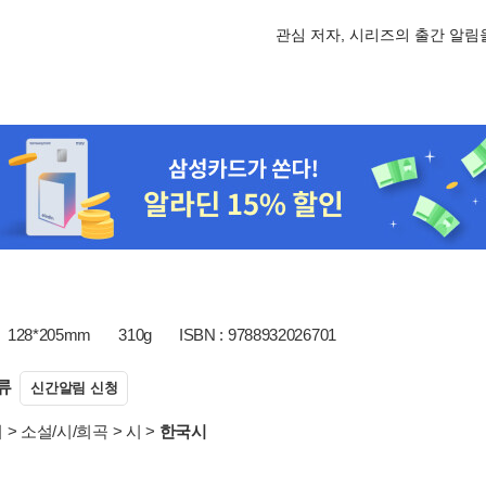
관심 저자, 시리즈의 출간 알
128*205mm
310g
ISBN : 9788932026701
류
신간알림 신청
서
>
소설/시/희곡
>
시
>
한국시