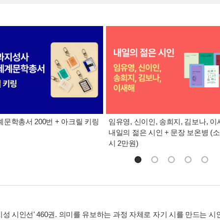
문학총서 200번 + 아크릴 키링
임유영, 신이인, 송희지, 김보나, 
내일의 젊은 시인 + 문장 보온병 (소
시 2만원)
성 시인선' 460권. 의미를 유보하는 과정 자체로 자기 시를 만드는 시