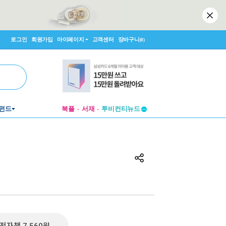
로그인
회원가입
마이페이지
고객센터
장바구니
(0)
투비컨티뉴드
펀드
북플
서재
창작플랫폼
투비컨티뉴드