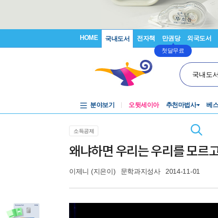
HOME
전자책
만권당
외국도서
국내도서
첫달무료
국내도
분야보기
오뒷세이아
추천마법사
베
소득공제
왜냐하면 우리는 우리를 모르
이제니
(지은이)
문학과지성사
2014-11-01