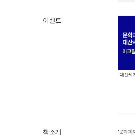
이벤트
대산세계
책소개
'문학과지