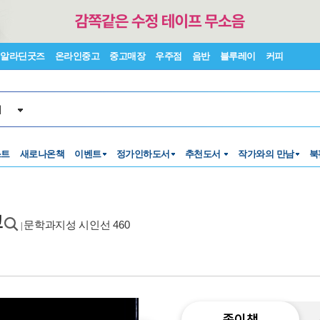
알라딘굿즈
온라인중고
중고매장
우주점
음반
블루레이
커피
서
스트
새로나온책
이벤트
정가인하도서
추천도서
작가와의 만남
북
고
문학과지성 시인선 460
|
종이책