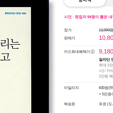
시인 · 편집자 94명이 뽑은 
정가
12,000
10,8
판매가
9,18
카드최대혜택가
알라딘 
최대 1만
시) / 
1만원 
마일리지
600원(5
+ 5만원
배송료
유료 (도