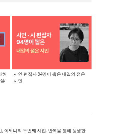
이새해
시인 편집자 94명이 뽑은 내일의 젊은
한국문학 사랑 : 2026
설/
시인
박상영 인터뷰 <지푸
여자>
인, 이제니의 두번째 시집. 반복을 통해 생생한